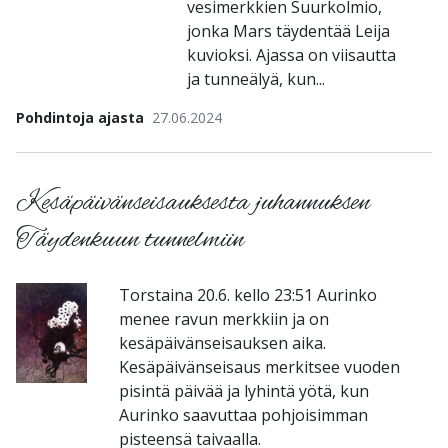
vesimerkkien Suurkolmio,
jonka Mars täydentää Leija
kuvioksi. Ajassa on viisautta
ja tunneälyä, kun...
Pohdintoja ajasta
27.06.2024
Kesäpäivänseisauksesta juhannuksen
Täydenkuun tunnelmiin
Torstaina 20.6. kello 23:51 Aurinko
menee ravun merkkiin ja on
kesäpäivänseisauksen aika.
Kesäpäivänseisaus merkitsee vuoden
pisintä päivää ja lyhintä yötä, kun
Aurinko saavuttaa pohjoisimman
pisteensä taivaalla.