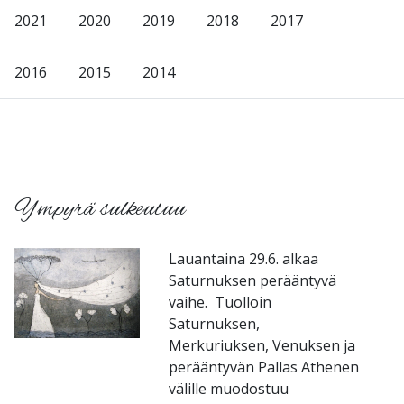
2021
2020
2019
2018
2017
2016
2015
2014
-
Ympyrä sulkeutuu
Lauantaina 29.6. alkaa
Saturnuksen perääntyvä
vaihe. Tuolloin
Saturnuksen,
Merkuriuksen, Venuksen ja
perääntyvän Pallas Athenen
välille muodostuu