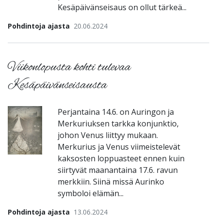
Kesäpäivänseisaus on ollut tärkeä...
Pohdintoja ajasta
20.06.2024
Viikonlopusta kohti tulevaa
Kesäpäivänseisausta
Perjantaina 14.6. on Auringon ja
Merkuriuksen tarkka konjunktio,
johon Venus liittyy mukaan.
Merkurius ja Venus viimeistelevät
kaksosten loppuasteet ennen kuin
siirtyvät maanantaina 17.6. ravun
merkkiin. Siinä missä Aurinko
symboloi elämän...
Pohdintoja ajasta
13.06.2024