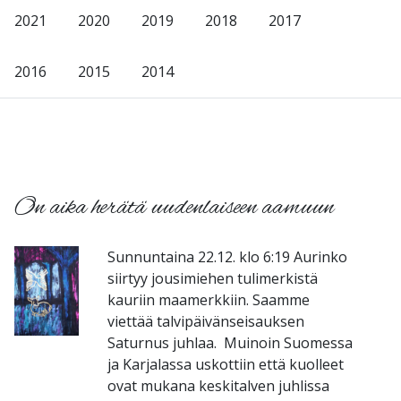
2021
2020
2019
2018
2017
2016
2015
2014
-
On aika herätä uudenlaiseen aamuun
Sunnuntaina 22.12. klo 6:19 Aurinko
siirtyy jousimiehen tulimerkistä
kauriin maamerkkiin. Saamme
viettää talvipäivänseisauksen
Saturnus juhlaa. Muinoin Suomessa
ja Karjalassa uskottiin että kuolleet
ovat mukana keskitalven juhlissa