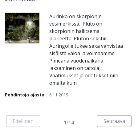
Aurinko on skorpionin
vesimerkissä. Pluto on
skorpionin hallitsema
planeetta. Pluton sekstiili
Auringolle tukee sekä vahvistaa
sisäistä valoa ja voimaamme.
Pimeänä vuodenaikana
jaksaminen on taitolaji.
Vaatimukset ja odotukset niin
omalta kuin...
Pohdintoja ajasta
16.11.2019
Sivu
Edellinen
Seuraava
1/14
Sivu