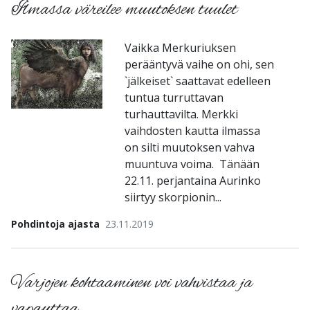
Ilmassa väreilee muutoksen tuulet
Vaikka Merkuriuksen
perääntyvä vaihe on ohi, sen
`jälkeiset` saattavat edelleen
tuntua turruttavan
turhauttavilta. Merkki
vaihdosten kautta ilmassa
on silti muutoksen vahva
muuntuva voima. Tänään
22.11. perjantaina Aurinko
siirtyy skorpionin...
Pohdintoja ajasta
23.11.2019
Varjojen kohtaaminen voi vahvistaa ja
vapauttaa