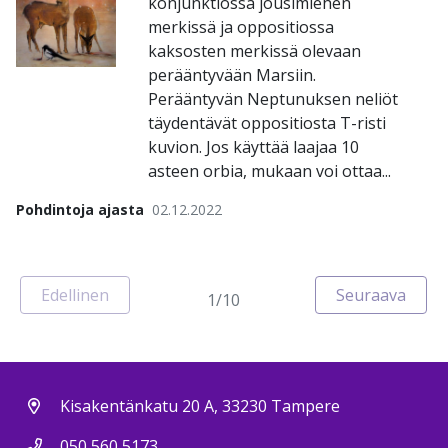
konjunktiossa jousimiehen
merkissä ja oppositiossa
kaksosten merkissä olevaan
perääntyvään Marsiin.
Perääntyvän Neptunuksen neliöt
täydentävät oppositiosta T-risti
kuvion. Jos käyttää laajaa 10
asteen orbia, mukaan voi ottaa...
Pohdintoja ajasta
02.12.2022
Sivu
Edellinen
Seuraava
1/10
Sivu
Kisakentänkatu 20 A, 33230 Tampere
050 560 5173