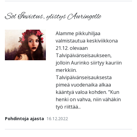
Sol Invictus, ylistys Auringolle
Alamme pikkuhiljaa
valmistautua keskiviikkona
21.12. olevaan
Talvipäivänseisaukseen,
jolloin Aurinko siirtyy kauriin
merkkiin.
Talvipäivänseisauksesta
pimeä vuodenaika alkaa
kääntyä valoa kohden. ”Kun
henki on vahva, niin vähäkin
työ riittää...
Pohdintoja ajasta
16.12.2022