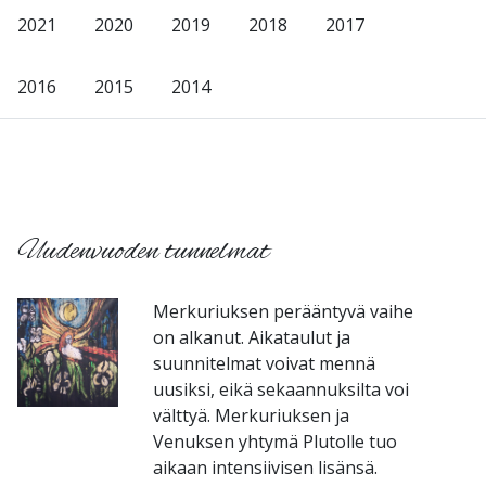
2021
2020
2019
2018
2017
2016
2015
2014
-
Uudenvuoden tunnelmat
Merkuriuksen perääntyvä vaihe
on alkanut. Aikataulut ja
suunnitelmat voivat mennä
uusiksi, eikä sekaannuksilta voi
välttyä. Merkuriuksen ja
Venuksen yhtymä Plutolle tuo
aikaan intensiivisen lisänsä.