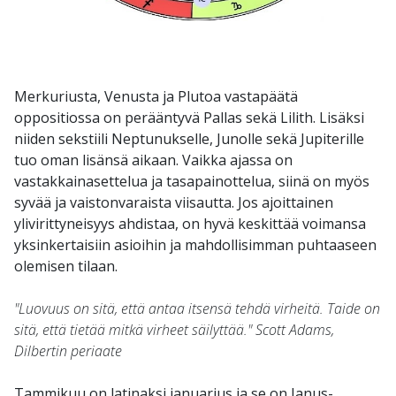
Merkuriusta, Venusta ja Plutoa vastapäätä
oppositiossa on perääntyvä Pallas sekä Lilith. Lisäksi
niiden sekstiili Neptunukselle, Junolle sekä Jupiterille
tuo oman lisänsä aikaan. Vaikka ajassa on
vastakkainasettelua ja tasapainottelua, siinä on myös
syvää ja vaistonvaraista viisautta. Jos ajoittainen
ylivirittyneisyys ahdistaa, on hyvä keskittää voimansa
yksinkertaisiin asioihin ja mahdollisimman puhtaaseen
olemisen tilaan.
"Luovuus on sitä, että antaa itsensä tehdä virheitä. Taide on
sitä, että tietää mitkä virheet säilyttää." Scott Adams,
Dilbertin periaate
Tammikuu on latinaksi ianuarius ja se on Janus-