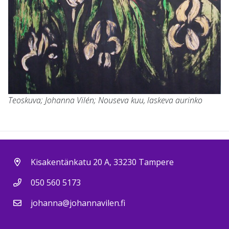
Teoskuva; Johanna Vilén; Nouseva kuu, laskeva aurinko
Kisakentänkatu 20 A, 33230 Tampere
050 560 5173
johanna@johannavilen.fi