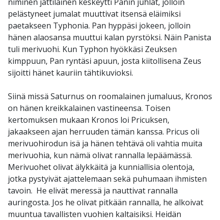
niminen jättiläinen keskeytti Panin juhlat, jolloin
pelästyneet jumalat muuttivat itsensä eläimiksi
paetakseen Typhonia. Pan hyppäsi jokeen, jolloin
hänen alaosansa muuttui kalan pyrstöksi. Näin Panista
tuli merivuohi. Kun Typhon hyökkäsi Zeuksen
kimppuun, Pan ryntäsi apuun, josta kiitollisena Zeus
sijoitti hänet kauriin tähtikuvioksi.
Siinä missä Saturnus on roomalainen jumaluus, Kronos
on hänen kreikkalainen vastineensa. Toisen
kertomuksen mukaan Kronos loi Pricuksen,
jakaakseen ajan herruuden tämän kanssa. Pricus oli
merivuohirodun isä ja hänen tehtävä oli vahtia muita
merivuohia, kun nämä olivat rannalla lepäämässä.
Merivuohet olivat älykkäitä ja kunniallisia olentoja,
jotka pystyivät ajattelemaan sekä puhumaan ihmisten
tavoin. He elivät meressä ja nauttivat rannalla
auringosta. Jos he olivat pitkään rannalla, he alkoivat
muuntua tavallisten vuohien kaltaisiksi. Heidän