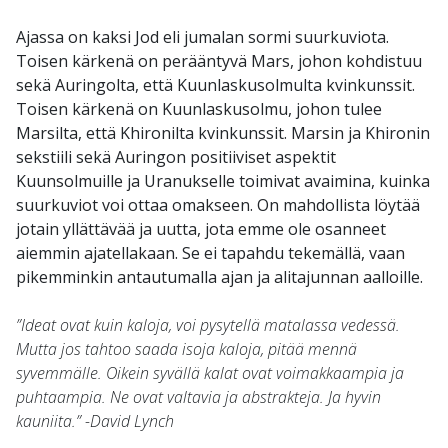
Ajassa on kaksi Jod eli jumalan sormi suurkuviota.
Toisen kärkenä on perääntyvä Mars, johon kohdistuu
sekä Auringolta, että Kuunlaskusolmulta kvinkunssit.
Toisen kärkenä on Kuunlaskusolmu, johon tulee
Marsilta, että Khironilta kvinkunssit. Marsin ja Khironin
sekstiili sekä Auringon positiiviset aspektit
Kuunsolmuille ja Uranukselle toimivat avaimina, kuinka
suurkuviot voi ottaa omakseen. On mahdollista löytää
jotain yllättävää ja uutta, jota emme ole osanneet
aiemmin ajatellakaan. Se ei tapahdu tekemällä, vaan
pikemminkin antautumalla ajan ja alitajunnan aalloille.
”Ideat ovat kuin kaloja, voi pysytellä matalassa vedessä.
Mutta jos tahtoo saada isoja kaloja, pitää mennä
syvemmälle. Oikein syvällä kalat ovat voimakkaampia ja
puhtaampia. Ne ovat valtavia ja abstrakteja. Ja hyvin
kauniita.” -David Lynch