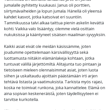
jumalalle pyhitetty kuukausi. Janus oli porttien,
siirtymävaiheiden ja lopun jumala. Hänellä oli yleensä
kahdet kasvot, jotka katsoivat eri suuntiin.
Tammikuussa talvi alkaa taittua pienin askelin kevättä
kohti. Vaikka valo lisääntyy, olemme vielä osittain
nukuksissa ja kääntyneet sisäisen maailman syvyyksiin.
Kaikki asiat eivät ole meidän käsissämme, joten
joudumme opettelemaan kärsivällisyyttä sekä
luottamusta niitäkin elämänlakeja kohtaan, jotka
tuntuvat välillä järjettömiltä. Alitajunta tuo pintaan ja
tietoiseen mieleen olennaisimmat asiat, joten luota
siihen ja uskaltaudu ajoittain päästämään irti arjen
tehtävä listasta ja vaatimuksista. Tarkista myös rajasi,
koska ne toimivat runkona, joka kannattelee. Elämä̈ on
aina sopivan keskeneräistä̈, joten täydellisyyteen ei
tarvitse kurkotella.