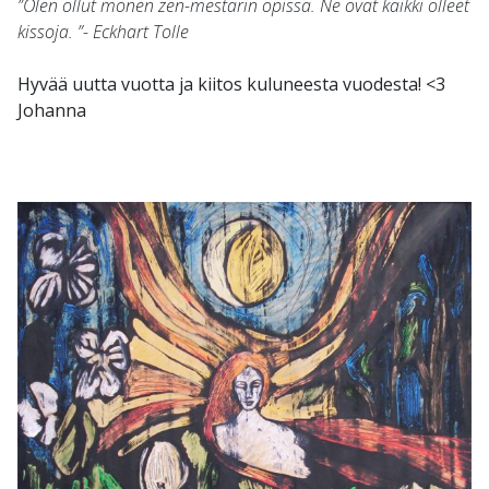
”Olen ollut monen zen-mestarin opissa. Ne ovat kaikki olleet
kissoja. ”- Eckhart Tolle
Hyvää uutta vuotta ja kiitos kuluneesta vuodesta! <3
Johanna