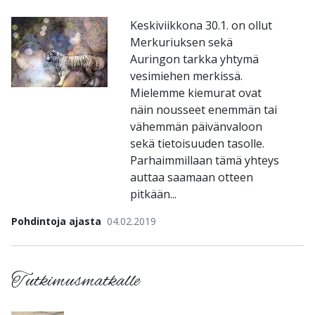
Keskiviikkona 30.1. on ollut
Merkuriuksen sekä
Auringon tarkka yhtymä
vesimiehen merkissä.
Mielemme kiemurat ovat
näin nousseet enemmän tai
vähemmän päivänvaloon
sekä tietoisuuden tasolle.
Parhaimmillaan tämä yhteys
auttaa saamaan otteen
pitkään...
Pohdintoja ajasta
04.02.2019
Tutkimusmatkalle