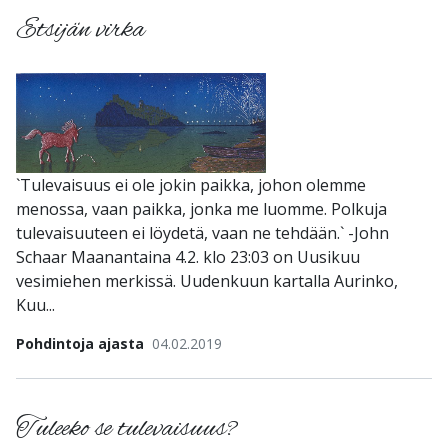
Etsijän virka
`Tulevaisuus ei ole jokin paikka, johon olemme
menossa, vaan paikka, jonka me luomme. Polkuja
tulevaisuuteen ei löydetä, vaan ne tehdään.` -John
Schaar Maanantaina 4.2. klo 23:03 on Uusikuu
vesimiehen merkissä. Uudenkuun kartalla Aurinko,
Kuu...
Pohdintoja ajasta
04.02.2019
Tuleeko se tulevaisuus?