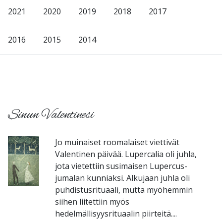
2021
2020
2019
2018
2017
2016
2015
2014
-
Sinun Valentinesi
Jo muinaiset roomalaiset viettivät
Valentinen päivää. Lupercalia oli juhla,
jota vietettiin susimaisen Lupercus-
jumalan kunniaksi. Alkujaan juhla oli
puhdistusrituaali, mutta myöhemmin
siihen liitettiin myös
hedelmällisyysrituaalin piirteitä....