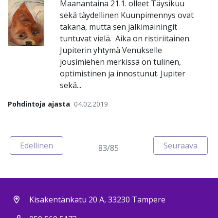
Maanantaina 21.1. olleet Täysikuu
sekä täydellinen Kuunpimennys ovat
takana, mutta sen jälkimainingit
tuntuvat vielä. Aika on ristiriitainen.
Jupiterin yhtymä Venukselle
jousimiehen merkissä on tulinen,
optimistinen ja innostunut. Jupiter
sekä...
Pohdintoja ajasta
04.02.2019
Sivu
Sivu
Edellinen
Seuraava
83/85
Kisakentänkatu 20 A, 33230 Tampere