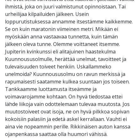
ihmistä, joka on juuri valmistunut opinnoistaan. Tai
urheilijaa kilpailuiden jälkeen. Usein
loppurutistuksessa annamme itsestämme kaikkemme.
Se on kuin maratonin viimeinen metri. Mikään ei
myöskään anna vastaavaa tunnetta, kuin tämän
jälkeen oleva tunne. Olemme voittaneet itsemme.
Jupiterin kvinkunssi eli alitajuinen haastekulma
Kuunnoususolmulle, herättää unelmat, tavoitteet ja
tulevaisuuden toiveet henkiin. Uskallammeko
unelmoida? Kuunnoususolmu on ravun merkissä ja
rapumaisesti saatamme kulkea suuntaan jos toiseen.
Tankkaamme luottamusta itseämme ja
voimavarojamme kohtaan. On hyvä tiedostaa ettei
lähde liikoja vain odottelemaan tulevaa muutosta. Jos
muutostoiveet ovat isoja, ne on hyvä pilkkoa sopivan
kokoisiin palasiin ja edetä askel kerrallaan. Vauhti ei
aina vie nopeammin perille. Rikkinäisen auton kanssa
ojanpenkassa saattaa olla huumori vähissä.