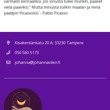
varmasti kenraaliksi. Jos sinusta tulee munkki, pääset
vielä paaviksi." Mutta minusta tulikin maalari ja minä
päädyin Picassoksi.`- Pablo Picasso
Kisakentänkatu 20 A, 33230 Tampere
050 560 5173
johanna@johannavilen.fi