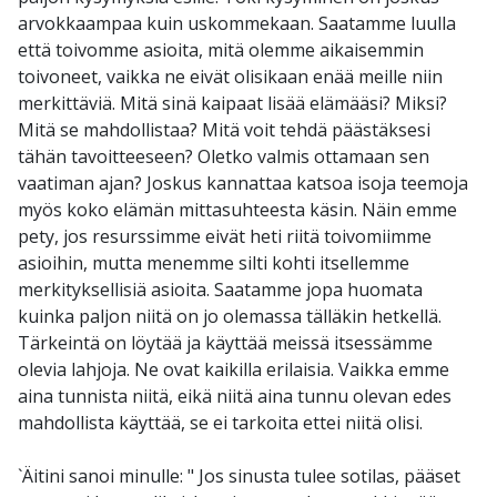
arvokkaampaa kuin uskommekaan. Saatamme luulla
että toivomme asioita, mitä olemme aikaisemmin
toivoneet, vaikka ne eivät olisikaan enää meille niin
merkittäviä. Mitä sinä kaipaat lisää elämääsi? Miksi?
Mitä se mahdollistaa? Mitä voit tehdä päästäksesi
tähän tavoitteeseen? Oletko valmis ottamaan sen
vaatiman ajan? Joskus kannattaa katsoa isoja teemoja
myös koko elämän mittasuhteesta käsin. Näin emme
pety, jos resurssimme eivät heti riitä toivomiimme
asioihin, mutta menemme silti kohti itsellemme
merkityksellisiä asioita. Saatamme jopa huomata
kuinka paljon niitä on jo olemassa tälläkin hetkellä.
Tärkeintä on löytää ja käyttää meissä itsessämme
olevia lahjoja. Ne ovat kaikilla erilaisia. Vaikka emme
aina tunnista niitä, eikä niitä aina tunnu olevan edes
mahdollista käyttää, se ei tarkoita ettei niitä olisi.
`Äitini sanoi minulle: " Jos sinusta tulee sotilas, pääset