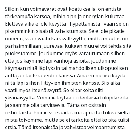
Silloin kun voimavarat ovat koetuksella, on entistä
tärkeämpää katsoa, mihin ajan ja energian kuluttaa.
Elettävä aika ei ole kevyttä `hypettämistä`, vaan se on
pikemminkin sisäistä vahvistumista. Se ei ole pikatie
onneen, vaan vaatii kärsivällisyyttä, mutta muutos on
parhaimmillaan juurevaa. Kukaan muu ei voi tehdä sitä
puolestamme. Joudumme myös varautumaan siihen,
että jos käymme läpi vanhoja asioita, joudumme
käymään niitä läpi yksin tai mahdollisen ulkopuolisen
auttajan tai terapeutin kanssa. Aina emme voi käydä
niitä läpi siihen liittyvien ihmisten kanssa. Siis aika
vaatii myös itsenäisyyttä. Se ei tarkoita silti
yksinäisyyttä. Voimme löytää uudenlaisia tukipilareita
ja saamme olla tarvitsevia. Tämä on osittain
ristiriitaista. Emme voi saada aina apua tai tukea sieltä
mistä toivomme, mutta se ei tarkoita etteikö sitä tulisi
etsiä. Tämä itsenäistää ja vahvistaa voimaantumista.