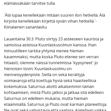
elämässäkään tarvitse tulla.
`Älä lupaa kenellekään mitään suuren ilon hetkellä. Älä
kirjoita kenellekään kirjettä syvän vihan hetkellä.`-
Kiinalainen sananlasku
Lauantaina 30.3. Pluto siirtyy 23 asteeseen kaurista ja
samoissa asteissa Kuunlaskusolmun kanssa. Ihan
minuutilleen tarkka yhtymä menee hieman
kauemmaksi, mutta koska Pluto etenee sen verran
hitaasti, olemme näissä tunnelmissa `kypsyneet` jo
hienoisen tovin. Kuunlaskusolmu on
menneisyydenpiste. Siellä on sekä kerättyjä
voimavaroja että koettuja hyviä sekä haasteellisia
kokemuksia. Saturnus aloitti aikaisemmin tämän
kohtaamisen, mistä Pluto jatkoi ja jatkaa sitä edelleen.
Saturnus on edelleen mukana, mutta hieman
etäämmällä. Saturnus ja Pluto ovat karman planeettoja.
Ne ovat sekä vahvistavia että vaativia. Ajatellaan vaikka