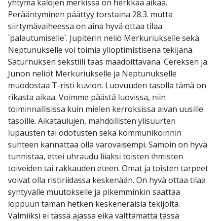
yhtymä kalojen merkissä on herkkää aikaa.
Perääntyminen päättyy torstaina 28.3. mutta
siirtymävaiheessa on aina hyvä ottaa tilaa
`palautumiselle`. Jupiterin neliö Merkuriukselle sekä
Neptunukselle voi toimia ylioptimistisena tekijänä.
Saturnuksen sekstiili taas maadoittavana. Cereksen ja
Junon neliöt Merkuriukselle ja Neptunukselle
muodostaa T-risti kuvion. Luovuuden tasolla tämä on
rikasta aikaa. Voimme päästä luovissa, niin
toiminnallisissa kuin mielen kerroksissa aivan uusille
tasoille. Aikataulujen, mahdollisten ylisuurten
lupausten tai odotusten sekä kommunikoinnin
suhteen kannattaa olla varovaisempi. Samoin on hyvä
tunnistaa, ettei uhraudu liiaksi toisten ihmisten
toiveiden tai rakkauden eteen. Omat ja toisten tarpeet
voivat olla ristiriidassa keskenään. On hyvä ottaa tilaa
syntyvälle muutokselle ja pikemminkin saattaa
loppuun tämän hetken keskeneräisiä tekijöitä.
Valmiiksi ei tässä ajassa eikä välttämättä tässä