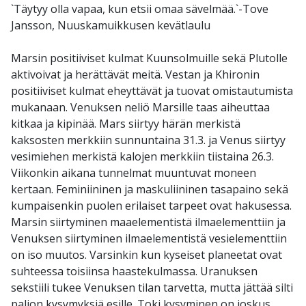
`Täytyy olla vapaa, kun etsii omaa sävelmää.`-Tove
Jansson, Nuuskamuikkusen kevätlaulu
Marsin positiiviset kulmat Kuunsolmuille sekä Plutolle
aktivoivat ja herättävät meitä. Vestan ja Khironin
positiiviset kulmat eheyttävät ja tuovat omistautumista
mukanaan. Venuksen neliö Marsille taas aiheuttaa
kitkaa ja kipinää. Mars siirtyy härän merkistä
kaksosten merkkiin sunnuntaina 31.3. ja Venus siirtyy
vesimiehen merkistä kalojen merkkiin tiistaina 26.3.
Viikonkin aikana tunnelmat muuntuvat moneen
kertaan. Feminiininen ja maskuliininen tasapaino sekä
kumpaisenkin puolen erilaiset tarpeet ovat hakusessa.
Marsin siirtyminen maaelementistä ilmaelementtiin ja
Venuksen siirtyminen ilmaelementistä vesielementtiin
on iso muutos. Varsinkin kun kyseiset planeetat ovat
suhteessa toisiinsa haastekulmassa. Uranuksen
sekstiili tukee Venuksen tilan tarvetta, mutta jättää silti
paljon kysymyksiä esille. Toki kysyminen on joskus