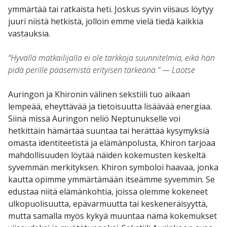
ymmärtää tai ratkaista heti. Joskus syvin viisaus löytyy
juuri niistä hetkistä, jolloin emme vielä tiedä kaikkia
vastauksia.
“Hyvällä matkailijalla ei ole tarkkoja suunnitelmia, eikä hän
pidä perille pääsemistä erityisen tärkeänä.” — Laotse
Auringon ja Khironin välinen sekstiili tuo aikaan
lempeää, eheyttävää ja tietoisuutta lisäävää energiaa.
Siinä missä Auringon neliö Neptunukselle voi
hetkittäin hämärtää suuntaa tai herättää kysymyksiä
omasta identiteetistä ja elämänpolusta, Khiron tarjoaa
mahdollisuuden löytää näiden kokemusten keskeltä
syvemmän merkityksen. Khiron symboloi haavaa, jonka
kautta opimme ymmärtämään itseämme syvemmin. Se
edustaa niitä elämänkohtia, joissa olemme kokeneet
ulkopuolisuutta, epävarmuutta tai keskeneräisyyttä,
mutta samalla myös kykyä muuntaa nämä kokemukset