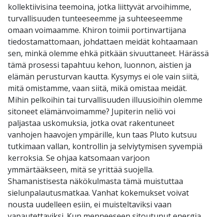
kollektiivisina teemoina, jotka liittyvät arvoihimme,
turvallisuuden tunteeseemme ja suhteeseemme
omaan voimaamme. Khiron toimii portinvartijana
tiedostamattomaan, johdattaen meidät kohtaamaan
sen, minkä olemme ehkä pitkään sivuuttaneet. Härässä
tämä prosessi tapahtuu kehon, luonnon, aistien ja
elämän perusturvan kautta. Kysymys ei ole vain siitä,
mitä omistamme, vaan siitä, mikä omistaa meidät.
Mihin pelkoihin tai turvallisuuden illuusioihin olemme
sitoneet elämänvoimamme? Jupiterin neliö voi
paljastaa uskomuksia, jotka ovat rakentuneet
vanhojen haavojen ympärille, kun taas Pluto kutsuu
tutkimaan vallan, kontrollin ja selviytymisen syvempiä
kerroksia. Se ohjaa katsomaan varjoon
ymmärtääkseen, mitä se yrittää suojella.
Shamanistisesta näkökulmasta tämä muistuttaa
sielunpalautusmatkaa. Vanhat kokemukset voivat
nousta uudelleen esiin, ei muisteltaviksi vaan
vapautettaviksi. Kun menneeseen sitoutunut energia