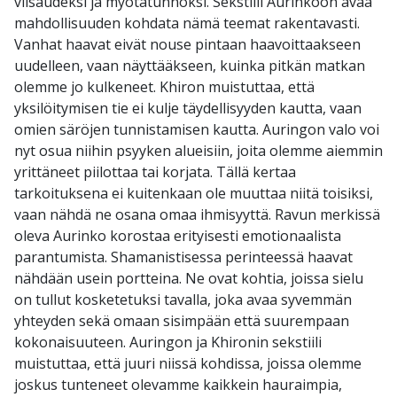
viisaudeksi ja myötätunnoksi. Sekstiili Aurinkoon avaa
mahdollisuuden kohdata nämä teemat rakentavasti.
Vanhat haavat eivät nouse pintaan haavoittaakseen
uudelleen, vaan näyttääkseen, kuinka pitkän matkan
olemme jo kulkeneet. Khiron muistuttaa, että
yksilöitymisen tie ei kulje täydellisyyden kautta, vaan
omien säröjen tunnistamisen kautta. Auringon valo voi
nyt osua niihin psyyken alueisiin, joita olemme aiemmin
yrittäneet piilottaa tai korjata. Tällä kertaa
tarkoituksena ei kuitenkaan ole muuttaa niitä toisiksi,
vaan nähdä ne osana omaa ihmisyyttä. Ravun merkissä
oleva Aurinko korostaa erityisesti emotionaalista
parantumista. Shamanistisessa perinteessä haavat
nähdään usein portteina. Ne ovat kohtia, joissa sielu
on tullut kosketetuksi tavalla, joka avaa syvemmän
yhteyden sekä omaan sisimpään että suurempaan
kokonaisuuteen. Auringon ja Khironin sekstiili
muistuttaa, että juuri niissä kohdissa, joissa olemme
joskus tunteneet olevamme kaikkein hauraimpia,