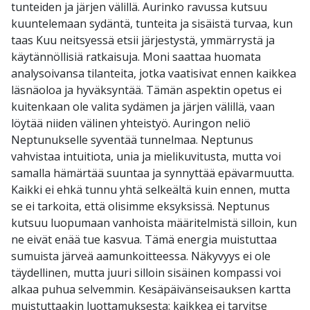
tunteiden ja järjen välillä. Aurinko ravussa kutsuu
kuuntelemaan sydäntä, tunteita ja sisäistä turvaa, kun
taas Kuu neitsyessä etsii järjestystä, ymmärrystä ja
käytännöllisiä ratkaisuja. Moni saattaa huomata
analysoivansa tilanteita, jotka vaatisivat ennen kaikkea
läsnäoloa ja hyväksyntää. Tämän aspektin opetus ei
kuitenkaan ole valita sydämen ja järjen välillä, vaan
löytää niiden välinen yhteistyö. Auringon neliö
Neptunukselle syventää tunnelmaa. Neptunus
vahvistaa intuitiota, unia ja mielikuvitusta, mutta voi
samalla hämärtää suuntaa ja synnyttää epävarmuutta.
Kaikki ei ehkä tunnu yhtä selkeältä kuin ennen, mutta
se ei tarkoita, että olisimme eksyksissä. Neptunus
kutsuu luopumaan vanhoista määritelmistä silloin, kun
ne eivät enää tue kasvua. Tämä energia muistuttaa
sumuista järveä aamunkoitteessa. Näkyvyys ei ole
täydellinen, mutta juuri silloin sisäinen kompassi voi
alkaa puhua selvemmin. Kesäpäivänseisauksen kartta
muistuttaakin luottamuksesta: kaikkea ei tarvitse