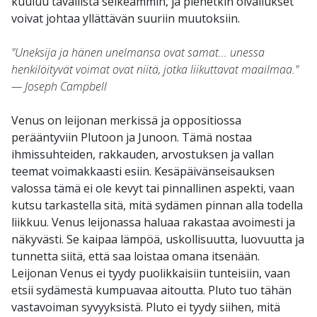
kuuluu tavallista selkeämmin, ja pienetkin oivallukset
voivat johtaa yllättävän suuriin muutoksiin.
"Uneksija ja hänen unelmansa ovat samat... unessa
henkilöityvät voimat ovat niitä, jotka liikuttavat maailmaa."
— Joseph Campbell
Venus on leijonan merkissä ja oppositiossa
perääntyviin Plutoon ja Junoon. Tämä nostaa
ihmissuhteiden, rakkauden, arvostuksen ja vallan
teemat voimakkaasti esiin. Kesäpäivänseisauksen
valossa tämä ei ole kevyt tai pinnallinen aspekti, vaan
kutsu tarkastella sitä, mitä sydämen pinnan alla todella
liikkuu. Venus leijonassa haluaa rakastaa avoimesti ja
näkyvästi. Se kaipaa lämpöä, uskollisuutta, luovuutta ja
tunnetta siitä, että saa loistaa omana itsenään.
Leijonan Venus ei tyydy puolikkaisiin tunteisiin, vaan
etsii sydämestä kumpuavaa aitoutta. Pluto tuo tähän
vastavoiman syvyyksistä. Pluto ei tyydy siihen, mitä