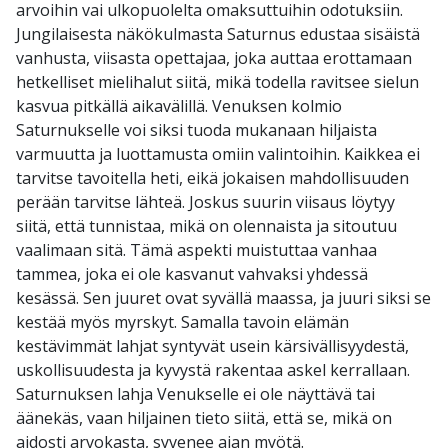
arvoihin vai ulkopuolelta omaksuttuihin odotuksiin.
Jungilaisesta näkökulmasta Saturnus edustaa sisäistä
vanhusta, viisasta opettajaa, joka auttaa erottamaan
hetkelliset mielihalut siitä, mikä todella ravitsee sielun
kasvua pitkällä aikavälillä. Venuksen kolmio
Saturnukselle voi siksi tuoda mukanaan hiljaista
varmuutta ja luottamusta omiin valintoihin. Kaikkea ei
tarvitse tavoitella heti, eikä jokaisen mahdollisuuden
perään tarvitse lähteä. Joskus suurin viisaus löytyy
siitä, että tunnistaa, mikä on olennaista ja sitoutuu
vaalimaan sitä. Tämä aspekti muistuttaa vanhaa
tammea, joka ei ole kasvanut vahvaksi yhdessä
kesässä. Sen juuret ovat syvällä maassa, ja juuri siksi se
kestää myös myrskyt. Samalla tavoin elämän
kestävimmät lahjat syntyvät usein kärsivällisyydestä,
uskollisuudesta ja kyvystä rakentaa askel kerrallaan.
Saturnuksen lahja Venukselle ei ole näyttävä tai
äänekäs, vaan hiljainen tieto siitä, että se, mikä on
aidosti arvokasta, syvenee ajan myötä.