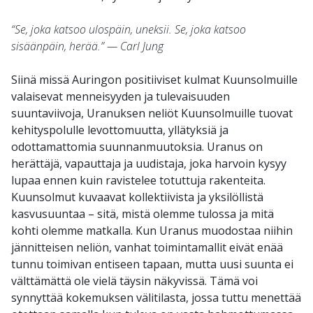
“Se, joka katsoo ulospäin, uneksii. Se, joka katsoo
sisäänpäin, herää.” — Carl Jung
Siinä missä Auringon positiiviset kulmat Kuunsolmuille
valaisevat menneisyyden ja tulevaisuuden
suuntaviivoja, Uranuksen neliöt Kuunsolmuille tuovat
kehityspolulle levottomuutta, yllätyksiä ja
odottamattomia suunnanmuutoksia. Uranus on
herättäjä, vapauttaja ja uudistaja, joka harvoin kysyy
lupaa ennen kuin ravistelee totuttuja rakenteita.
Kuunsolmut kuvaavat kollektiivista ja yksilöllistä
kasvusuuntaa – sitä, mistä olemme tulossa ja mitä
kohti olemme matkalla. Kun Uranus muodostaa niihin
jännitteisen neliön, vanhat toimintamallit eivät enää
tunnu toimivan entiseen tapaan, mutta uusi suunta ei
välttämättä ole vielä täysin näkyvissä. Tämä voi
synnyttää kokemuksen välitilasta, jossa tuttu menettää