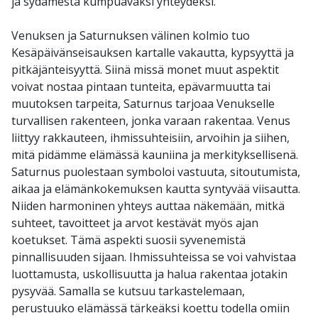
ja sydämestä kumpuavaksi yhteydeksi.
Venuksen ja Saturnuksen välinen kolmio tuo
Kesäpäivänseisauksen kartalle vakautta, kypsyyttä ja
pitkäjänteisyyttä. Siinä missä monet muut aspektit
voivat nostaa pintaan tunteita, epävarmuutta tai
muutoksen tarpeita, Saturnus tarjoaa Venukselle
turvallisen rakenteen, jonka varaan rakentaa. Venus
liittyy rakkauteen, ihmissuhteisiin, arvoihin ja siihen,
mitä pidämme elämässä kauniina ja merkityksellisenä.
Saturnus puolestaan symboloi vastuuta, sitoutumista,
aikaa ja elämänkokemuksen kautta syntyvää viisautta.
Niiden harmoninen yhteys auttaa näkemään, mitkä
suhteet, tavoitteet ja arvot kestävät myös ajan
koetukset. Tämä aspekti suosii syvenemistä
pinnallisuuden sijaan. Ihmissuhteissa se voi vahvistaa
luottamusta, uskollisuutta ja halua rakentaa jotakin
pysyvää. Samalla se kutsuu tarkastelemaan,
perustuuko elämässä tärkeäksi koettu todella omiin