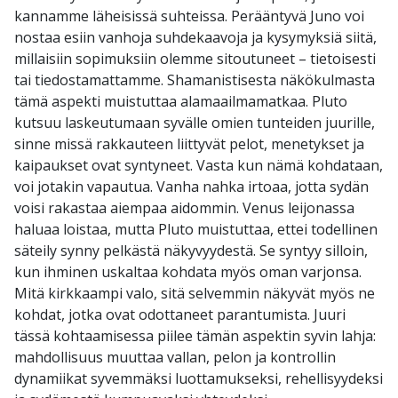
kannamme läheisissä suhteissa. Perääntyvä Juno voi
nostaa esiin vanhoja suhdekaavoja ja kysymyksiä siitä,
millaisiin sopimuksiin olemme sitoutuneet – tietoisesti
tai tiedostamattamme. Shamanistisesta näkökulmasta
tämä aspekti muistuttaa alamaailmamatkaa. Pluto
kutsuu laskeutumaan syvälle omien tunteiden juurille,
sinne missä rakkauteen liittyvät pelot, menetykset ja
kaipaukset ovat syntyneet. Vasta kun nämä kohdataan,
voi jotakin vapautua. Vanha nahka irtoaa, jotta sydän
voisi rakastaa aiempaa aidommin. Venus leijonassa
haluaa loistaa, mutta Pluto muistuttaa, ettei todellinen
säteily synny pelkästä näkyvyydestä. Se syntyy silloin,
kun ihminen uskaltaa kohdata myös oman varjonsa.
Mitä kirkkaampi valo, sitä selvemmin näkyvät myös ne
kohdat, jotka ovat odottaneet parantumista. Juuri
tässä kohtaamisessa piilee tämän aspektin syvin lahja:
mahdollisuus muuttaa vallan, pelon ja kontrollin
dynamiikat syvemmäksi luottamukseksi, rehellisyydeksi