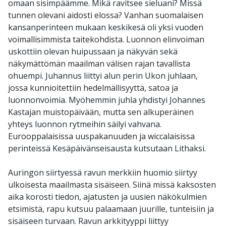
omaan sisimpäämme. Mikä ravitsee sieluani? Missä
tunnen olevani aidosti elossa? Vanhan suomalaisen
kansanperinteen mukaan keskikesä oli yksi vuoden
voimallisimmista taitekohdista. Luonnon elinvoiman
uskottiin olevan huipussaan ja näkyvän sekä
näkymättömän maailman välisen rajan tavallista
ohuempi. Juhannus liittyi alun perin Ukon juhlaan,
jossa kunnioitettiin hedelmällisyyttä, satoa ja
luonnonvoimia. Myöhemmin juhla yhdistyi Johannes
Kastajan muistopäivään, mutta sen alkuperäinen
yhteys luonnon rytmeihin säilyi vahvana.
Eurooppalaisissa uuspakanuuden ja wiccalaisissa
perinteissä Kesäpäivänseisausta kutsutaan Lithaksi.
Auringon siirtyessä ravun merkkiin huomio siirtyy
ulkoisesta maailmasta sisäiseen. Siinä missä kaksosten
aika korosti tiedon, ajatusten ja uusien näkökulmien
etsimistä, rapu kutsuu palaamaan juurille, tunteisiin ja
sisäiseen turvaan. Ravun arkkityyppi liittyy