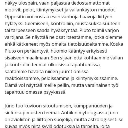
näkyy ulospäin, vaan paljastaa tiedostamattomat
motiivit, pelot, kiintymykset ja vallankäytön muodot.
Oppositio voi nostaa esiin vanhoja haavoja liittyen
hylätyksi tulemiseen, kontrolliin, mustasukkaisuuteen
tai tarpeeseen saada hyväksyntää. Pluto toimii varjon
vartijana. Se näyttää ne osat itsestämme, jotka olemme
ehkä kätkeneet myös omalta tietoisuudeltamme. Koska
Pluto on perääntyvä, huomio kääntyy erityisesti
sisäiseen maailmaan. Sen sijaan että kohtaamme vallan
ja kontrollin teemat ulkoisissa tapahtumissa,
saatamme havaita niiden juuret omissa
reaktioissamme, peloissamme ja kiintymyksissämme.
Elämä voi näyttää meille peilin, mutta varsinainen työ
tapahtuu omassa psyykessä.
Juno tuo kuvioon sitoutumisen, kumppanuuden ja
sielunsopimusten teemat. Antiikin mytologiassa Juno
oli avioliiton ja liittojen suojelija, mutta astrologisesti se
kuvaa myös niitä syviä odotuksia ja tarpeita, joita