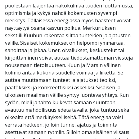
puolestaan laajentaa näkökulmaa tuoden luottamusta,
optimismia ja kykyä nähdä kokemusten syvempi
merkitys. Tällaisessa energiassa myös haasteet voivat
näyttäytyä osana kasvun polkua. Merkuriuksen
sekstiili Kuuhun rakentaa siltaa tunteiden ja ajatusten
välille. Sisäiset kokemukset on helpompi ymmärtää,
sanoittaa ja jakaa. Unet, oivallukset, keskustelut tai
kirjoittaminen voivat auttaa tiedostamattoman viestejä
nousemaan tietoisuuteen. Kuun ja Marsin välinen
kolmio antaa kokonaisuudelle voimaa ja liikettä. Se
auttaa muuttamaan tunteet ja ajatukset teoiksi,
päätöksiksi ja konkreettisiksi askeliksi. Sisäisen ja
ulkoisen maailman välille syntyy luonteva yhteys. Kun
sydän, mieli ja tahto kulkevat samaan suuntaan,
avautuu mahdollisuus edetä tavalla, joka tuntuu sekä
oikealta että merkitykselliseltä. Tätä energiaa voisi
verrata hetkeen, jolloin tunne, ajatus ja toiminta
asettuvat samaan rytmiin. Silloin oma sisäinen viisaus