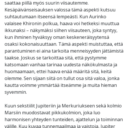
saattaa piillä myös suurin viisautemme.
Kesäpäivänseisauksen valossa tämä aspekti kutsuu
suhtautumaan itseensä lempeästi. Kun Aurinko
valaisee Khironin polkua, haava voi hetkeksi muuttua
ikkunaksi – näkymäksi siihen viisauteen, joka syntyy,
kun ihminen hyväksyy oman keskeneräisyytensä
osaksi kokonaisuuttaan. Tämä aspekti muistuttaa, että
parantuminen ei aina tarkoita menneisyyden jättämistä
taakse. Joskus se tarkoittaa sitä, että pystymme
katsomaan vanhaa tarinaa uudesta näkökulmasta ja
huomaamaan, ettei haava enää määritä sitä, keitä
olemme. Sen sijaan siitä on tullut osa sitä valoa, jonka
kautta voimme ymmärtää itseämme ja muita hieman
syvemmin.
Kuun sekstiilit Jupiteriin ja Merkuriukseen sekä kolmio
Marsiin muodostavat pikkukolmion, joka luo
harmonisen yhteyden tunteiden, ajattelun ja toiminnan
välille. Kuu kuvaa tunnemaailmaa ja vaistoja, Jupiter