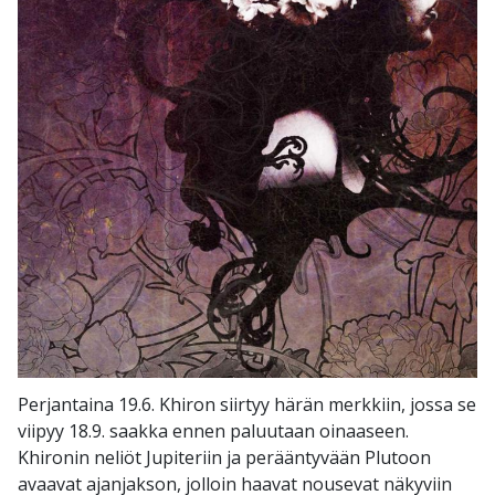
Perjantaina 19.6. Khiron siirtyy härän merkkiin, jossa se
viipyy 18.9. saakka ennen paluutaan oinaaseen.
Khironin neliöt Jupiteriin ja perääntyvään Plutoon
avaavat ajanjakson, jolloin haavat nousevat näkyviin