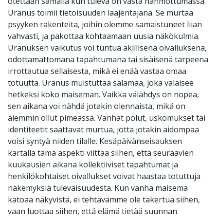
otettaan samalla kun tuleva on vasta hahmottumassa.
Uranus toimii tietoisuuden laajentajana. Se murtaa
psyyken rakenteita, joihin olemme samaistuneet liian
vahvasti, ja pakottaa kohtaamaan uusia näkökulmia.
Uranuksen vaikutus voi tuntua äkillisenä oivalluksena,
odottamattomana tapahtumana tai sisäisenä tarpeena
irrottautua sellaisesta, mikä ei enää vastaa omaa
totuutta. Uranus muistuttaa salamaa, joka valaisee
hetkeksi koko maiseman. Vaikka välähdys on nopea,
sen aikana voi nähdä jotakin olennaista, mikä on
aiemmin ollut pimeässä. Vanhat polut, uskomukset tai
identiteetit saattavat murtua, jotta jotakin aidompaa
voisi syntyä niiden tilalle. Kesäpäivänseisauksen
kartalla tämä aspekti viittaa siihen, että seuraavien
kuukausien aikana kollektiiviset tapahtumat ja
henkilökohtaiset oivallukset voivat haastaa totuttuja
näkemyksiä tulevaisuudesta. Kun vanha maisema
katoaa näkyvistä, ei tehtävämme ole takertua siihen,
vaan luottaa siihen, että elämä tietää suunnan