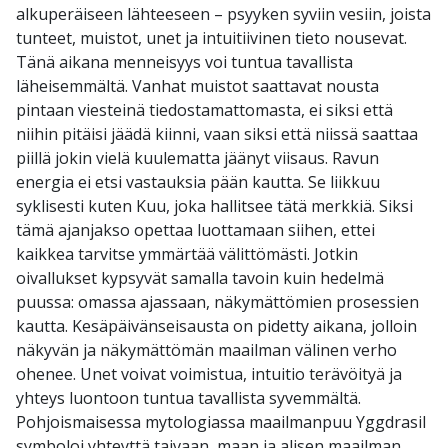
alkuperäiseen lähteeseen – psyyken syviin vesiin, joista
tunteet, muistot, unet ja intuitiivinen tieto nousevat.
Tänä aikana menneisyys voi tuntua tavallista
läheisemmältä. Vanhat muistot saattavat nousta
pintaan viesteinä tiedostamattomasta, ei siksi että
niihin pitäisi jäädä kiinni, vaan siksi että niissä saattaa
piillä jokin vielä kuulematta jäänyt viisaus. Ravun
energia ei etsi vastauksia pään kautta. Se liikkuu
syklisesti kuten Kuu, joka hallitsee tätä merkkiä. Siksi
tämä ajanjakso opettaa luottamaan siihen, ettei
kaikkea tarvitse ymmärtää välittömästi. Jotkin
oivallukset kypsyvät samalla tavoin kuin hedelmä
puussa: omassa ajassaan, näkymättömien prosessien
kautta. Kesäpäivänseisausta on pidetty aikana, jolloin
näkyvän ja näkymättömän maailman välinen verho
ohenee. Unet voivat voimistua, intuitio terävöityä ja
yhteys luontoon tuntua tavallista syvemmältä.
Pohjoismaisessa mytologiassa maailmanpuu Yggdrasil
symboloi yhteyttä taivaan, maan ja alisen maailman