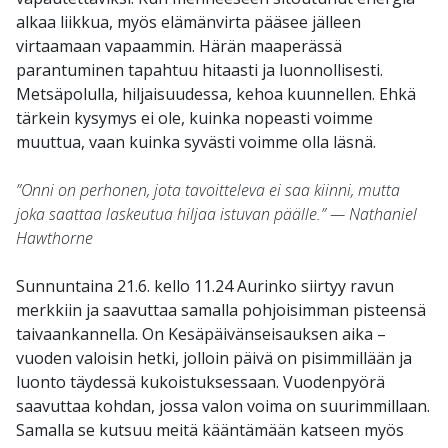
alkaa liikkua, myös elämänvirta pääsee jälleen
virtaamaan vapaammin. Härän maaperässä
parantuminen tapahtuu hitaasti ja luonnollisesti.
Metsäpolulla, hiljaisuudessa, kehoa kuunnellen. Ehkä
tärkein kysymys ei ole, kuinka nopeasti voimme
muuttua, vaan kuinka syvästi voimme olla läsnä.
”Onni on perhonen, jota tavoitteleva ei saa kiinni, mutta
joka saattaa laskeutua hiljaa istuvan päälle.” — Nathaniel
Hawthorne
Sunnuntaina 21.6. kello 11.24 Aurinko siirtyy ravun
merkkiin ja saavuttaa samalla pohjoisimman pisteensä
taivaankannella. On Kesäpäivänseisauksen aika –
vuoden valoisin hetki, jolloin päivä on pisimmillään ja
luonto täydessä kukoistuksessaan. Vuodenpyörä
saavuttaa kohdan, jossa valon voima on suurimmillaan.
Samalla se kutsuu meitä kääntämään katseen myös