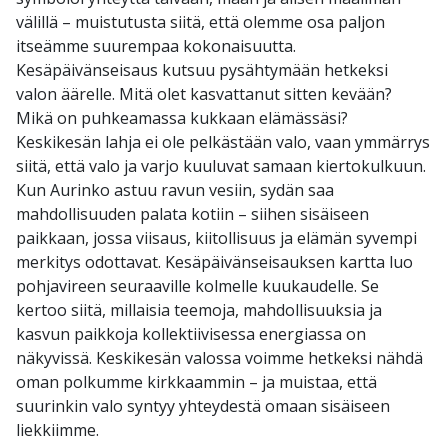
välillä – muistutusta siitä, että olemme osa paljon
itseämme suurempaa kokonaisuutta.
Kesäpäivänseisaus kutsuu pysähtymään hetkeksi
valon äärelle. Mitä olet kasvattanut sitten kevään?
Mikä on puhkeamassa kukkaan elämässäsi?
Keskikesän lahja ei ole pelkästään valo, vaan ymmärrys
siitä, että valo ja varjo kuuluvat samaan kiertokulkuun.
Kun Aurinko astuu ravun vesiin, sydän saa
mahdollisuuden palata kotiin – siihen sisäiseen
paikkaan, jossa viisaus, kiitollisuus ja elämän syvempi
merkitys odottavat. Kesäpäivänseisauksen kartta luo
pohjavireen seuraaville kolmelle kuukaudelle. Se
kertoo siitä, millaisia teemoja, mahdollisuuksia ja
kasvun paikkoja kollektiivisessa energiassa on
näkyvissä. Keskikesän valossa voimme hetkeksi nähdä
oman polkumme kirkkaammin – ja muistaa, että
suurinkin valo syntyy yhteydestä omaan sisäiseen
liekkiimme.