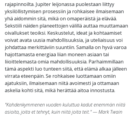
rajapinnoilta. Jupiter leijonassa puolestaan liittyy
yksilöllistymisen prosessiin ja rohkaisee ilmaisemaan
yhä aidommin sitä, mikä on omaperäistä ja elävää.
Sekstiili näiden planeettojen välillä auttaa muuttamaan
oivallukset teoiksi. Keskustelut, ideat ja kohtaamiset
voivat avata uusia mahdollisuuksia, ja uteliaisuus voi
johdattaa merkittäviin suuntiin. Samalla on hyvä varoa
hajottamasta energiaa liian moneen asiaan tai
liioittelemasta omia mahdollisuuksia. Parhaimmillaan
tämä aspekti luo tunteen siitä, että elämä alkaa jälleen
virrata eteenpäin. Se rohkaisee luottamaan omiin
ajatuksiin, ilmaisemaan niitä avoimesti ja ottamaan
askelia kohti sitä, mikä herättää aitoa innostusta.
"Kahdenkymmenen vuoden kuluttua kadut enemmän niitä
asioita, joita et tehnyt, kuin niitä joita teit." — Mark Twain