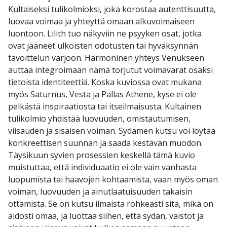
Kultaiseksi tulikolmioksi, joka korostaa autenttisuutta,
luovaa voimaa ja yhteyttä omaan alkuvoimaiseen
luontoon. Lilith tuo näkyviin ne psyyken osat, jotka
ovat jääneet ulkoisten odotusten tai hyväksynnän
tavoittelun varjoon. Harmoninen yhteys Venukseen
auttaa integroimaan nämä torjutut voimavarat osaksi
tietoista identiteettiä. Koska kuviossa ovat mukana
myös Saturnus, Vesta ja Pallas Athene, kyse ei ole
pelkästä inspiraatiosta tai itseilmaisusta. Kultainen
tulikolmio yhdistää luovuuden, omistautumisen,
viisauden ja sisäisen voiman. Sydämen kutsu voi löytää
konkreettisen suunnan ja saada kestävän muodon.
Täysikuun syvien prosessien keskellä tämä kuvio
muistuttaa, että individuaatio ei ole vain vanhasta
luopumista tai haavojen kohtaamista, vaan myös oman
voiman, luovuuden ja ainutlaatuisuuden takaisin
ottamista. Se on kutsu ilmaista rohkeasti sitä, mikä on
aidosti omaa, ja luottaa siihen, että sydän, vaistot ja