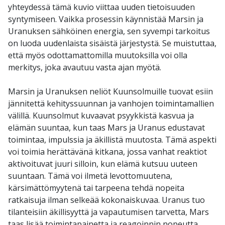
yhteydessä tämä kuvio viittaa uuden tietoisuuden
syntymiseen. Vaikka prosessin käynnistää Marsin ja
Uranuksen sähköinen energia, sen syvempi tarkoitus
on luoda uudenlaista sisäistä järjestystä. Se muistuttaa,
että myös odottamattomilla muutoksilla voi olla
merkitys, joka avautuu vasta ajan myötä.
Marsin ja Uranuksen neliöt Kuunsolmuille tuovat esiin
jännitettä kehityssuunnan ja vanhojen toimintamallien
välillä. Kuunsolmut kuvaavat psyykkistä kasvua ja
elämän suuntaa, kun taas Mars ja Uranus edustavat
toimintaa, impulssia ja äkillistä muutosta. Tämä aspekti
voi toimia herättävänä kitkana, jossa vanhat reaktiot
aktivoituvat juuri silloin, kun elämä kutsuu uuteen
suuntaan. Tämä voi ilmetä levottomuutena,
kärsimättömyytenä tai tarpeena tehdä nopeita
ratkaisuja ilman selkeää kokonaiskuvaa. Uranus tuo
tilanteisiin äkillisyyttä ja vapautumisen tarvetta, Mars
taas lisää toimintapainetta ja reagoinnin nopeutta.