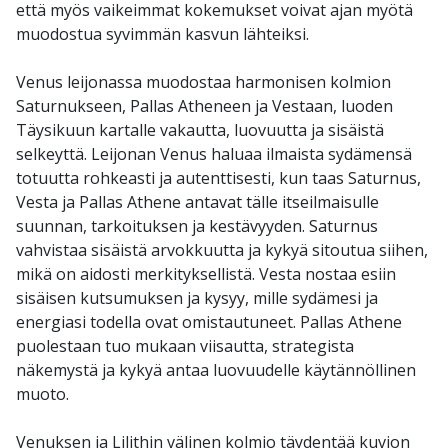
että myös vaikeimmat kokemukset voivat ajan myötä
muodostua syvimmän kasvun lähteiksi.
Venus leijonassa muodostaa harmonisen kolmion
Saturnukseen, Pallas Atheneen ja Vestaan, luoden
Täysikuun kartalle vakautta, luovuutta ja sisäistä
selkeyttä. Leijonan Venus haluaa ilmaista sydämensä
totuutta rohkeasti ja autenttisesti, kun taas Saturnus,
Vesta ja Pallas Athene antavat tälle itseilmaisulle
suunnan, tarkoituksen ja kestävyyden. Saturnus
vahvistaa sisäistä arvokkuutta ja kykyä sitoutua siihen,
mikä on aidosti merkityksellistä. Vesta nostaa esiin
sisäisen kutsumuksen ja kysyy, mille sydämesi ja
energiasi todella ovat omistautuneet. Pallas Athene
puolestaan tuo mukaan viisautta, strategista
näkemystä ja kykyä antaa luovuudelle käytännöllinen
muoto.
Venuksen ja Lilithin välinen kolmio täydentää kuvion