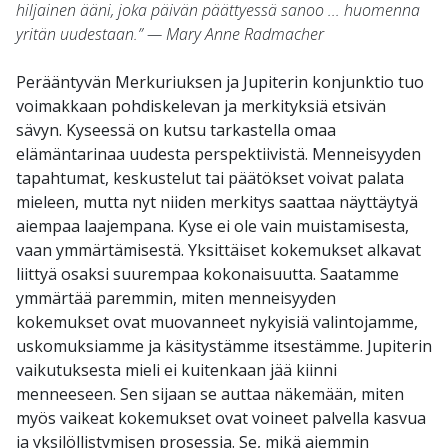
hiljainen ääni, joka päivän päättyessä sanoo ... huomenna
yritän uudestaan.” — Mary Anne Radmacher
Perääntyvän Merkuriuksen ja Jupiterin konjunktio tuo
voimakkaan pohdiskelevan ja merkityksiä etsivän
sävyn. Kyseessä on kutsu tarkastella omaa
elämäntarinaa uudesta perspektiivistä. Menneisyyden
tapahtumat, keskustelut tai päätökset voivat palata
mieleen, mutta nyt niiden merkitys saattaa näyttäytyä
aiempaa laajempana. Kyse ei ole vain muistamisesta,
vaan ymmärtämisestä. Yksittäiset kokemukset alkavat
liittyä osaksi suurempaa kokonaisuutta. Saatamme
ymmärtää paremmin, miten menneisyyden
kokemukset ovat muovanneet nykyisiä valintojamme,
uskomuksiamme ja käsitystämme itsestämme. Jupiterin
vaikutuksesta mieli ei kuitenkaan jää kiinni
menneeseen. Sen sijaan se auttaa näkemään, miten
myös vaikeat kokemukset ovat voineet palvella kasvua
ja yksilöllistymisen prosessia. Se, mikä aiemmin