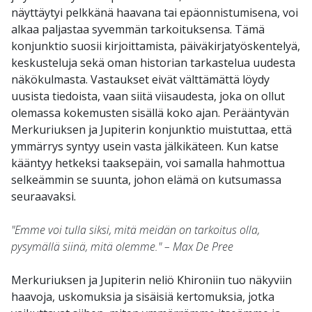
näyttäytyi pelkkänä haavana tai epäonnistumisena, voi
alkaa paljastaa syvemmän tarkoituksensa. Tämä
konjunktio suosii kirjoittamista, päiväkirjatyöskentelyä,
keskusteluja sekä oman historian tarkastelua uudesta
näkökulmasta. Vastaukset eivät välttämättä löydy
uusista tiedoista, vaan siitä viisaudesta, joka on ollut
olemassa kokemusten sisällä koko ajan. Perääntyvän
Merkuriuksen ja Jupiterin konjunktio muistuttaa, että
ymmärrys syntyy usein vasta jälkikäteen. Kun katse
kääntyy hetkeksi taaksepäin, voi samalla hahmottua
selkeämmin se suunta, johon elämä on kutsumassa
seuraavaksi.
"Emme voi tulla siksi, mitä meidän on tarkoitus olla,
pysymällä siinä, mitä olemme." – Max De Pree
Merkuriuksen ja Jupiterin neliö Khironiin tuo näkyviin
haavoja, uskomuksia ja sisäisiä kertomuksia, jotka