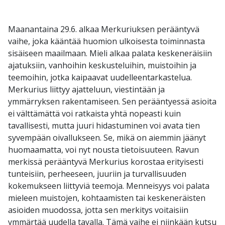
Maanantaina 29.6. alkaa Merkuriuksen perääntyvä
vaihe, joka kääntää huomion ulkoisesta toiminnasta
sisäiseen maailmaan. Mieli alkaa palata keskeneräisiin
ajatuksiin, vanhoihin keskusteluihin, muistoihin ja
teemoihin, jotka kaipaavat uudelleentarkastelua.
Merkurius liittyy ajatteluun, viestintään ja
ymmärryksen rakentamiseen. Sen perääntyessä asioita
ei välttämättä voi ratkaista yhtä nopeasti kuin
tavallisesti, mutta juuri hidastuminen voi avata tien
syvempään oivallukseen. Se, mikä on aiemmin jäänyt
huomaamatta, voi nyt nousta tietoisuuteen. Ravun
merkissä perääntyvä Merkurius korostaa erityisesti
tunteisiin, perheeseen, juuriin ja turvallisuuden
kokemukseen liittyviä teemoja. Menneisyys voi palata
mieleen muistojen, kohtaamisten tai keskeneräisten
asioiden muodossa, jotta sen merkitys voitaisiin
ymmärtää uudella tavalla. Tämä vaihe ei niinkään kutsu