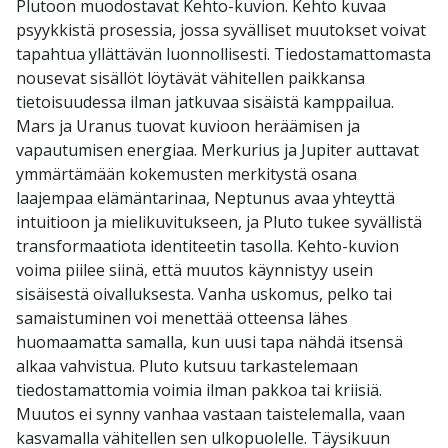
Plutoon muodostavat Kehto-kuvion. Kehto kuvaa
psyykkistä prosessia, jossa syvälliset muutokset voivat
tapahtua yllättävän luonnollisesti. Tiedostamattomasta
nousevat sisällöt löytävät vähitellen paikkansa
tietoisuudessa ilman jatkuvaa sisäistä kamppailua.
Mars ja Uranus tuovat kuvioon heräämisen ja
vapautumisen energiaa. Merkurius ja Jupiter auttavat
ymmärtämään kokemusten merkitystä osana
laajempaa elämäntarinaa, Neptunus avaa yhteyttä
intuitioon ja mielikuvitukseen, ja Pluto tukee syvällistä
transformaatiota identiteetin tasolla. Kehto-kuvion
voima piilee siinä, että muutos käynnistyy usein
sisäisestä oivalluksesta. Vanha uskomus, pelko tai
samaistuminen voi menettää otteensa lähes
huomaamatta samalla, kun uusi tapa nähdä itsensä
alkaa vahvistua. Pluto kutsuu tarkastelemaan
tiedostamattomia voimia ilman pakkoa tai kriisiä.
Muutos ei synny vanhaa vastaan taistelemalla, vaan
kasvamalla vähitellen sen ulkopuolelle. Täysikuun