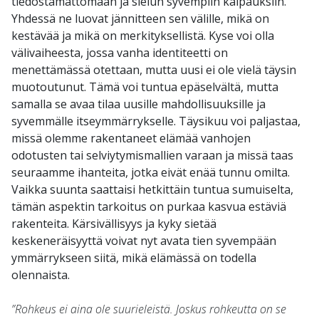
tiedostamattomaan ja sielun syvempiin kaipauksiin.
Yhdessä ne luovat jännitteen sen välille, mikä on
kestävää ja mikä on merkityksellistä. Kyse voi olla
välivaiheesta, jossa vanha identiteetti on
menettämässä otettaan, mutta uusi ei ole vielä täysin
muotoutunut. Tämä voi tuntua epäselvältä, mutta
samalla se avaa tilaa uusille mahdollisuuksille ja
syvemmälle itseymmärrykselle. Täysikuu voi paljastaa,
missä olemme rakentaneet elämää vanhojen
odotusten tai selviytymismallien varaan ja missä taas
seuraamme ihanteita, jotka eivät enää tunnu omilta.
Vaikka suunta saattaisi hetkittäin tuntua sumuiselta,
tämän aspektin tarkoitus on purkaa kasvua estäviä
rakenteita. Kärsivällisyys ja kyky sietää
keskeneräisyyttä voivat nyt avata tien syvempään
ymmärrykseen siitä, mikä elämässä on todella
olennaista.
”Rohkeus ei aina ole suurieleistä. Joskus rohkeutta on se