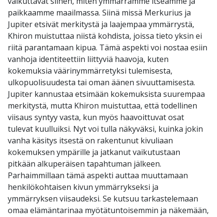
vaikuttavat siihen, miten ymmärrämme itseämme ja
paikkaamme maailmassa. Siinä missä Merkurius ja
Jupiter etsivät merkitystä ja laajempaa ymmärrystä,
Khiron muistuttaa niistä kohdista, joissa tieto yksin ei
riitä parantamaan kipua. Tämä aspekti voi nostaa esiin
vanhoja identiteettiin liittyviä haavoja, kuten
kokemuksia väärinymmärretyksi tulemisesta,
ulkopuolisuudesta tai oman äänen sivuuttamisesta.
Jupiter kannustaa etsimään kokemuksista suurempaa
merkitystä, mutta Khiron muistuttaa, että todellinen
viisaus syntyy vasta, kun myös haavoittuvat osat
tulevat kuulluiksi. Nyt voi tulla näkyväksi, kuinka jokin
vanha käsitys itsestä on rakentunut kivuliaan
kokemuksen ympärille ja jatkanut vaikutustaan
pitkään alkuperäisen tapahtuman jälkeen.
Parhaimmillaan tämä aspekti auttaa muuttamaan
henkilökohtaisen kivun ymmärrykseksi ja
ymmärryksen viisaudeksi. Se kutsuu tarkastelemaan
omaa elämäntarinaa myötätuntoisemmin ja näkemään,