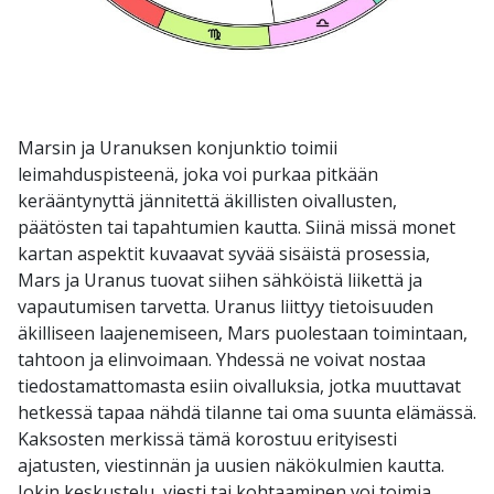
Marsin ja Uranuksen konjunktio toimii
leimahduspisteenä, joka voi purkaa pitkään
kerääntynyttä jännitettä äkillisten oivallusten,
päätösten tai tapahtumien kautta. Siinä missä monet
kartan aspektit kuvaavat syvää sisäistä prosessia,
Mars ja Uranus tuovat siihen sähköistä liikettä ja
vapautumisen tarvetta. Uranus liittyy tietoisuuden
äkilliseen laajenemiseen, Mars puolestaan toimintaan,
tahtoon ja elinvoimaan. Yhdessä ne voivat nostaa
tiedostamattomasta esiin oivalluksia, jotka muuttavat
hetkessä tapaa nähdä tilanne tai oma suunta elämässä.
Kaksosten merkissä tämä korostuu erityisesti
ajatusten, viestinnän ja uusien näkökulmien kautta.
Jokin keskustelu, viesti tai kohtaaminen voi toimia