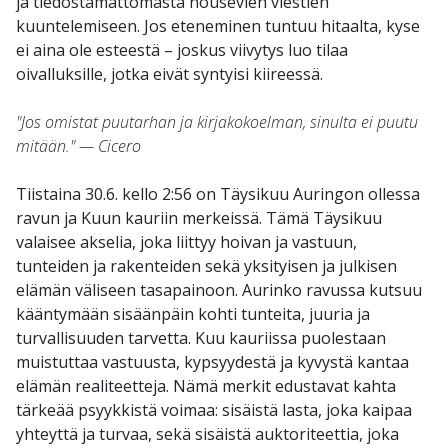
ja tiedostamattomasta nousevien viestien
kuuntelemiseen. Jos eteneminen tuntuu hitaalta, kyse
ei aina ole esteestä – joskus viivytys luo tilaa
oivalluksille, jotka eivät syntyisi kiireessä.
"Jos omistat puutarhan ja kirjakokoelman, sinulta ei puutu
mitään." — Cicero
Tiistaina 30.6. kello 2:56 on Täysikuu Auringon ollessa
ravun ja Kuun kauriin merkeissä. Tämä Täysikuu
valaisee akselia, joka liittyy hoivan ja vastuun,
tunteiden ja rakenteiden sekä yksityisen ja julkisen
elämän väliseen tasapainoon. Aurinko ravussa kutsuu
kääntymään sisäänpäin kohti tunteita, juuria ja
turvallisuuden tarvetta. Kuu kauriissa puolestaan
muistuttaa vastuusta, kypsyydestä ja kyvystä kantaa
elämän realiteetteja. Nämä merkit edustavat kahta
tärkeää psyykkistä voimaa: sisäistä lasta, joka kaipaa
yhteyttä ja turvaa, sekä sisäistä auktoriteettia, joka