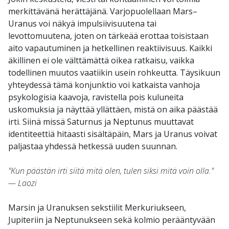
merkittävänä herättäjänä. Varjopuolellaan Mars–
Uranus voi näkyä impulsiivisuutena tai
levottomuutena, joten on tärkeää erottaa toisistaan
aito vapautuminen ja hetkellinen reaktiivisuus. Kaikki
äkillinen ei ole välttämättä oikea ratkaisu, vaikka
todellinen muutos vaatiikin usein rohkeutta. Täysikuun
yhteydessä tämä konjunktio voi katkaista vanhoja
psykologisia kaavoja, ravistella pois kuluneita
uskomuksia ja näyttää yllättäen, mistä on aika päästää
irti. Siinä missä Saturnus ja Neptunus muuttavat
identiteettiä hitaasti sisältäpäin, Mars ja Uranus voivat
paljastaa yhdessä hetkessä uuden suunnan.
"Kun päästän irti siitä mitä olen, tulen siksi mitä voin olla."
— Laozi
Marsin ja Uranuksen sekstiilit Merkuriukseen,
Jupiteriin ja Neptunukseen sekä kolmio perääntyvään