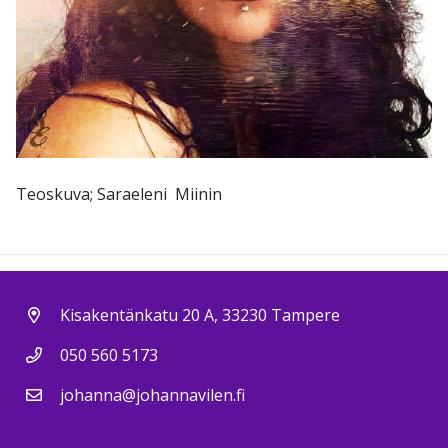
Teoskuva; Saraeleni Miinin
Kisakentänkatu 20 A, 33230 Tampere
050 560 5173
johanna@johannavilen.fi