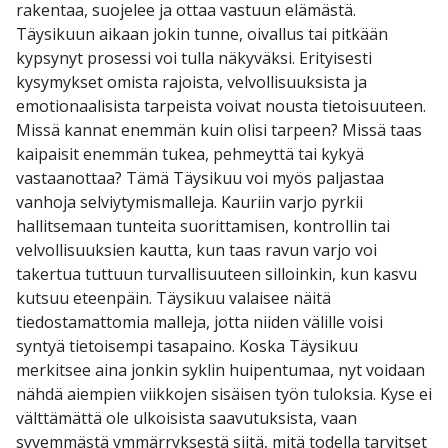
rakentaa, suojelee ja ottaa vastuun elämästä.
Täysikuun aikaan jokin tunne, oivallus tai pitkään
kypsynyt prosessi voi tulla näkyväksi. Erityisesti
kysymykset omista rajoista, velvollisuuksista ja
emotionaalisista tarpeista voivat nousta tietoisuuteen.
Missä kannat enemmän kuin olisi tarpeen? Missä taas
kaipaisit enemmän tukea, pehmeyttä tai kykyä
vastaanottaa? Tämä Täysikuu voi myös paljastaa
vanhoja selviytymismalleja. Kauriin varjo pyrkii
hallitsemaan tunteita suorittamisen, kontrollin tai
velvollisuuksien kautta, kun taas ravun varjo voi
takertua tuttuun turvallisuuteen silloinkin, kun kasvu
kutsuu eteenpäin. Täysikuu valaisee näitä
tiedostamattomia malleja, jotta niiden välille voisi
syntyä tietoisempi tasapaino. Koska Täysikuu
merkitsee aina jonkin syklin huipentumaa, nyt voidaan
nähdä aiempien viikkojen sisäisen työn tuloksia. Kyse ei
välttämättä ole ulkoisista saavutuksista, vaan
syvemmästä ymmärryksestä siitä, mitä todella tarvitset