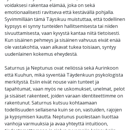
voidaksesi rakentaa elämää, joka on sekä
emotionaalisesti ravitseva että kestävällä pohjalla.
Syvimmillään tämä Täysikuu muistuttaa, että todellinen
kypsyys ei synny tunteiden hallitsemisesta tai niiden
sivuuttamisesta, vaan kyvystä kantaa niitä tietoisesti.
Kun sisäinen pehmeys ja sisäinen vahvuus eivät enää
ole vastakohtia, vaan alkavat tukea toisiaan, syntyy
uudenlainen kokemus eheydestä.
Saturnus ja Neptunus ovat neliössä sekä Aurinkoon
että Kuuhun, mikä syventää Täydenkuun psykologista
merkitystä. Esiin eivät nouse vain tunteet ja
tapahtumat, vaan myös ne uskomukset, unelmat, pelot
ja sisäiset rakenteet, joiden varaan identiteettimme on
rakentunut. Saturnus kutsuu kohtaamaan
todellisuuden sellaisena kuin se on, vastuiden, rajojen
ja kypsymisen kautta. Neptunus puolestaan liuottaa
vanhoja varmuuksia ja avaa yhteyttä intuitioon,