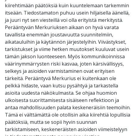
kiirehtimään päätöksiä kuin kuuntelemaan tarkemmin
itseään. Tiedostamaton puhuu usein hiljaisella äänellä,
ja juuri nyt sen viesteillä voi olla erityistä merkitystä.
Perääntyvän Merkuriuksen aikaan on hyvä varata
tavallista enemmän joustavuutta suunnitelmiin,
aikatauluihin ja käytännön järjestelyihin. Viivästykset,
tarkistukset ja viime hetken muutokset kuuluvat usein
tämän jakson luonteeseen. Myös kommunikoinnissa
väärinymmärrysten riski kasvaa, joten kärsivällisyys,
selkeys ja asioiden varmistaminen ovat erityisen
tärkeitä. Perääntyvä Merkurius ei kuitenkaan ole
pelkkä hidaste, vaan kutsu pysähtyä ja tarkastella
asioita uudesta näkökulmasta. Se ohjaa huomion
ulkoisesta suorittamisesta sisäiseen reflektioon ja
antaa mahdollisuuden palata keskeneräisiin teemoihin.
Tämä ei välttämättä ole otollisin aika kiirehtiä lopullisia
päätöksiä, mutta se sopii hyvin suunnan
tarkistamiseen, keskeneräisten asioiden viimeistelyyn