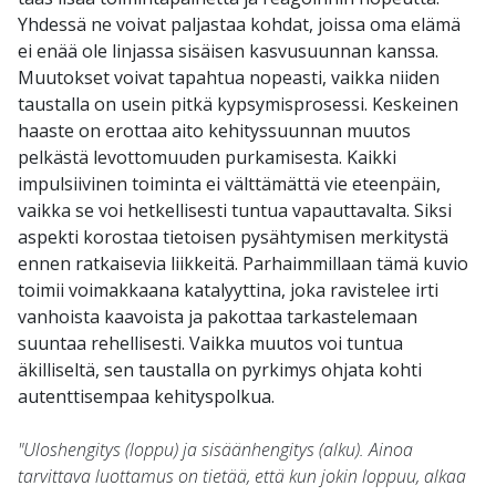
Yhdessä ne voivat paljastaa kohdat, joissa oma elämä
ei enää ole linjassa sisäisen kasvusuunnan kanssa.
Muutokset voivat tapahtua nopeasti, vaikka niiden
taustalla on usein pitkä kypsymisprosessi. Keskeinen
haaste on erottaa aito kehityssuunnan muutos
pelkästä levottomuuden purkamisesta. Kaikki
impulsiivinen toiminta ei välttämättä vie eteenpäin,
vaikka se voi hetkellisesti tuntua vapauttavalta. Siksi
aspekti korostaa tietoisen pysähtymisen merkitystä
ennen ratkaisevia liikkeitä. Parhaimmillaan tämä kuvio
toimii voimakkaana katalyyttina, joka ravistelee irti
vanhoista kaavoista ja pakottaa tarkastelemaan
suuntaa rehellisesti. Vaikka muutos voi tuntua
äkilliseltä, sen taustalla on pyrkimys ohjata kohti
autenttisempaa kehityspolkua.
"Uloshengitys (loppu) ja sisäänhengitys (alku). Ainoa
tarvittava luottamus on tietää, että kun jokin loppuu, alkaa