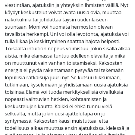
viestintään, ajatuksiin ja yhteyksiin ihmisten välillä. Nyt
käydyt keskustelut voivat avata uusia ovia, muuttaa
näkökulmia tai johdattaa täysin uudenlaiseen
suuntaan. Moni voi huomata hermoston olevan
tavallista herkempi. Uni voi olla levotonta, ajatuksia voi
tulla liikaa ja keskittyminen saattaa hajota helposti.
Toisaalta intuition nopeus voimistuu. Jokin sisällä alkaa
aistia, mikä elämässä tuntuu edelleen elävältä ja mikä
on muuttunut vain vanhan toistamiseksi. Kaksosten
energia ei pyydä rakentamaan pysyvää tai tekemään
lopullisia ratkaisuja juuri nyt. Se kutsuu liikkumaan,
tutkimaan, kyselemään ja yhdistämään uusia ajatuksia
toisiinsa. Elämä voi tuoda merkityksellisiä oivalluksia
nopeasti vaihtuvien hetkien, kohtaamisten ja
keskustelujen kautta. Kaikki ei ehkä tunnu vielä
selkeältä, mutta jokin uusi ajattelutapa on jo
syntymässä. Kaksosten kausi muistuttaa, että
todellisuus alkaa muuttua ensin ajatuksissa, kielessä ja