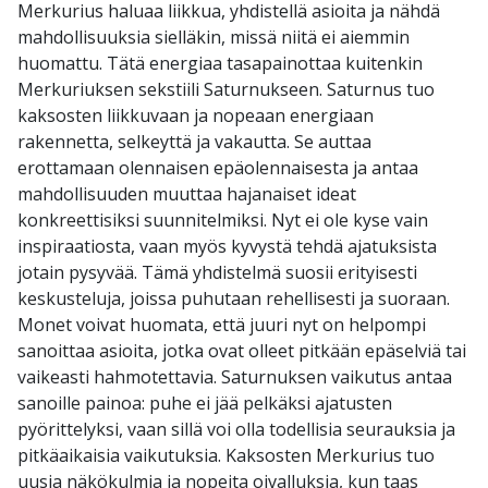
Merkurius haluaa liikkua, yhdistellä asioita ja nähdä
mahdollisuuksia sielläkin, missä niitä ei aiemmin
huomattu. Tätä energiaa tasapainottaa kuitenkin
Merkuriuksen sekstiili Saturnukseen. Saturnus tuo
kaksosten liikkuvaan ja nopeaan energiaan
rakennetta, selkeyttä ja vakautta. Se auttaa
erottamaan olennaisen epäolennaisesta ja antaa
mahdollisuuden muuttaa hajanaiset ideat
konkreettisiksi suunnitelmiksi. Nyt ei ole kyse vain
inspiraatiosta, vaan myös kyvystä tehdä ajatuksista
jotain pysyvää. Tämä yhdistelmä suosii erityisesti
keskusteluja, joissa puhutaan rehellisesti ja suoraan.
Monet voivat huomata, että juuri nyt on helpompi
sanoittaa asioita, jotka ovat olleet pitkään epäselviä tai
vaikeasti hahmotettavia. Saturnuksen vaikutus antaa
sanoille painoa: puhe ei jää pelkäksi ajatusten
pyörittelyksi, vaan sillä voi olla todellisia seurauksia ja
pitkäaikaisia vaikutuksia. Kaksosten Merkurius tuo
uusia näkökulmia ja nopeita oivalluksia, kun taas