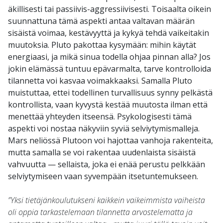
äkillisesti tai passiivis-aggressiivisesti. Toisaalta oikein
suunnattuna tämä aspekti antaa valtavan määrän
sisäistä voimaa, kestävyyttä ja kykyä tehdä vaikeitakin
muutoksia. Pluto pakottaa kysymään: mihin käytät
energiaasi, ja mikä sinua todella ohjaa pinnan alla? Jos
jokin elämässä tuntuu epävarmalta, tarve kontrolloida
tilannetta voi kasvaa voimakkaaksi. Samalla Pluto
muistuttaa, ettei todellinen turvallisuus synny pelkästä
kontrollista, vaan kyvystä kestää muutosta ilman että
menettää yhteyden itseensä. Psykologisesti tämä
aspekti voi nostaa näkyviin syviä selviytymismalleja.
Mars neliössä Plutoon voi hajottaa vanhoja rakenteita,
mutta samalla se voi rakentaa uudenlaista sisäistä
vahvuutta — sellaista, joka ei enää perustu pelkkään
selviytymiseen vaan syvempään itsetuntemukseen.
”Yksi tietäjänkoulutukseni kaikkein vaikeimmista vaiheista
oli oppia tarkastelemaan tilannetta arvostelematta ja