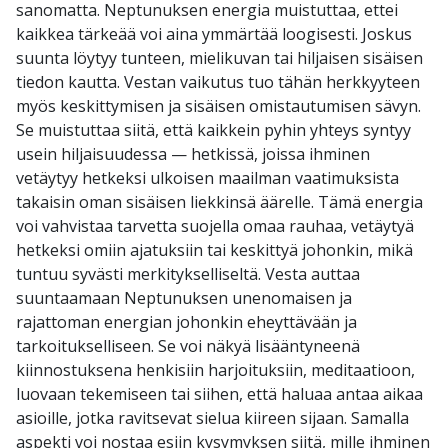
sanomatta. Neptunuksen energia muistuttaa, ettei
kaikkea tärkeää voi aina ymmärtää loogisesti. Joskus
suunta löytyy tunteen, mielikuvan tai hiljaisen sisäisen
tiedon kautta. Vestan vaikutus tuo tähän herkkyyteen
myös keskittymisen ja sisäisen omistautumisen sävyn.
Se muistuttaa siitä, että kaikkein pyhin yhteys syntyy
usein hiljaisuudessa — hetkissä, joissa ihminen
vetäytyy hetkeksi ulkoisen maailman vaatimuksista
takaisin oman sisäisen liekkinsä äärelle. Tämä energia
voi vahvistaa tarvetta suojella omaa rauhaa, vetäytyä
hetkeksi omiin ajatuksiin tai keskittyä johonkin, mikä
tuntuu syvästi merkitykselliseltä. Vesta auttaa
suuntaamaan Neptunuksen unenomaisen ja
rajattoman energian johonkin eheyttävään ja
tarkoitukselliseen. Se voi näkyä lisääntyneenä
kiinnostuksena henkisiin harjoituksiin, meditaatioon,
luovaan tekemiseen tai siihen, että haluaa antaa aikaa
asioille, jotka ravitsevat sielua kiireen sijaan. Samalla
aspekti voi nostaa esiin kysymyksen siitä, mille ihminen