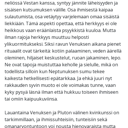
neliössä Vestan kanssa, syntyy jännite läheisyyden ja
sisäisen kutsumuksen välille. Osa ihmisestä kaipaa
sulautumista, osa vetäytyy varjelemaan omaa sisäistä
liekkiään. Tämä aspekti opettaa, että herkkyys ei ole
heikkous vaan eräänlaista psyykkistä kuuloa. Mutta
ilman rajoja herkkyys muuttuu helposti
ylikuormitukseksi. Siksi ravun Venuksen aikana pienet
rituaalit ovat tärkeitä: kotiin palaaminen, veden äärellä
oleminen, hiljaiset keskustelut, ruoan jakaminen, lepo.
Ne ovat tapoja muistuttaa keholle ja sielulle, mikä on
todellista silloin kun Neptunuksen sumu tekee
kaikesta hetkellisesti epätarkkaa. Ja ehkä juuri nyt
rakkauden syvin muoto ei ole voimakas tunne, vaan
kyky pysyä läsnä ilman että hukkuu toiseen ihmiseen
tai omiin kaipuukuviinsa.
Lauantaina Venuksen ja Pluton välinen kvinkunssi on
tarkimmillaan, ja ihmissuhteisiin, tunteisiin sekä
omanarvontuntoon voi nousta hienovaraista mutta