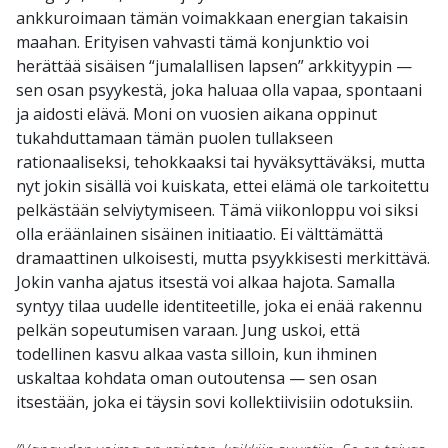
ankkuroimaan tämän voimakkaan energian takaisin
maahan. Erityisen vahvasti tämä konjunktio voi
herättää sisäisen “jumalallisen lapsen” arkkityypin —
sen osan psyykestä, joka haluaa olla vapaa, spontaani
ja aidosti elävä. Moni on vuosien aikana oppinut
tukahduttamaan tämän puolen tullakseen
rationaaliseksi, tehokkaaksi tai hyväksyttäväksi, mutta
nyt jokin sisällä voi kuiskata, ettei elämä ole tarkoitettu
pelkästään selviytymiseen. Tämä viikonloppu voi siksi
olla eräänlainen sisäinen initiaatio. Ei välttämättä
dramaattinen ulkoisesti, mutta psyykkisesti merkittävä.
Jokin vanha ajatus itsestä voi alkaa hajota. Samalla
syntyy tilaa uudelle identiteetille, joka ei enää rakennu
pelkän sopeutumisen varaan. Jung uskoi, että
todellinen kasvu alkaa vasta silloin, kun ihminen
uskaltaa kohdata oman outoutensa — sen osan
itsestään, joka ei täysin sovi kollektiivisiin odotuksiin.