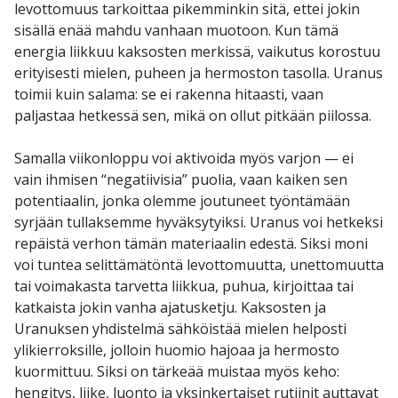
levottomuus tarkoittaa pikemminkin sitä, ettei jokin
sisällä enää mahdu vanhaan muotoon. Kun tämä
energia liikkuu kaksosten merkissä, vaikutus korostuu
erityisesti mielen, puheen ja hermoston tasolla. Uranus
toimii kuin salama: se ei rakenna hitaasti, vaan
paljastaa hetkessä sen, mikä on ollut pitkään piilossa.
Samalla viikonloppu voi aktivoida myös varjon — ei
vain ihmisen “negatiivisia” puolia, vaan kaiken sen
potentiaalin, jonka olemme joutuneet työntämään
syrjään tullaksemme hyväksytyiksi. Uranus voi hetkeksi
repäistä verhon tämän materiaalin edestä. Siksi moni
voi tuntea selittämätöntä levottomuutta, unettomuutta
tai voimakasta tarvetta liikkua, puhua, kirjoittaa tai
katkaista jokin vanha ajatusketju. Kaksosten ja
Uranuksen yhdistelmä sähköistää mielen helposti
ylikierroksille, jolloin huomio hajoaa ja hermosto
kuormittuu. Siksi on tärkeää muistaa myös keho:
hengitys, liike, luonto ja yksinkertaiset rutiinit auttavat