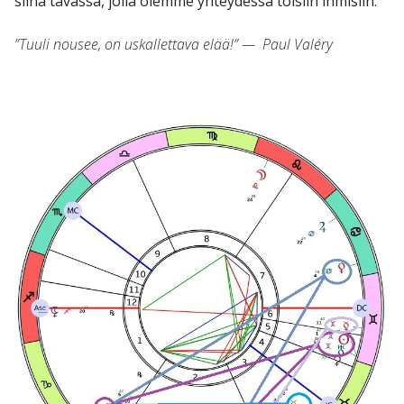
siinä tavassa, jolla olemme yhteydessä toisiin ihmisiin.
”Tuuli nousee, on uskallettava elää!” — Paul Valéry