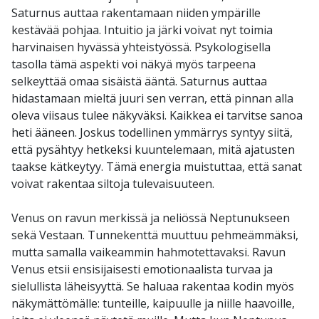
Saturnus auttaa rakentamaan niiden ympärille
kestävää pohjaa. Intuitio ja järki voivat nyt toimia
harvinaisen hyvässä yhteistyössä. Psykologisella
tasolla tämä aspekti voi näkyä myös tarpeena
selkeyttää omaa sisäistä ääntä. Saturnus auttaa
hidastamaan mieltä juuri sen verran, että pinnan alla
oleva viisaus tulee näkyväksi. Kaikkea ei tarvitse sanoa
heti ääneen. Joskus todellinen ymmärrys syntyy siitä,
että pysähtyy hetkeksi kuuntelemaan, mitä ajatusten
taakse kätkeytyy. Tämä energia muistuttaa, että sanat
voivat rakentaa siltoja tulevaisuuteen.
Venus on ravun merkissä ja neliössä Neptunukseen
sekä Vestaan. Tunnekenttä muuttuu pehmeämmäksi,
mutta samalla vaikeammin hahmotettavaksi. Ravun
Venus etsii ensisijaisesti emotionaalista turvaa ja
sielullista läheisyyttä. Se haluaa rakentaa kodin myös
näkymättömälle: tunteille, kaipuulle ja niille haavoille,