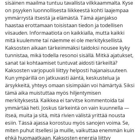
sisäinen maailma tuntuu tavallista vilkkaammalta. Kyse
on psyyken luonnollisesta liikkeestä kohti laajempaa
ymmärrystä itsestä ja elämästä. Tämä ajanjakso
haastaa erottamaan toisistaan tiedon ja todellisen
viisauden. Informaatiota on kaikkialla, mutta kaikki
mitä kuulemme tai näemme ei ole merkityksellistä.
Kaksosten aikaan tärkeimmäksi taidoksi nousee kyky
tunnistaa, mikä todella resonoi sisällä. Mitkä ajatukset,
sanat tai kohtaamiset tuntuvat aidosti tärkeiltä?
Kaksosten varjopuoli liittyy helposti hajanaisuuteen.
Kun ympärillä on jatkuvasti ääntä, keskustelua ja
ärsykkeitä, yhteys omaan sisimpään voi hämärtyä. Siksi
tämä aika muistuttaa myös hiljentymisen
merkityksestä. Kaikkea ei tarvitse kommentoida tai
ymmärtää heti. Joskus tärkeintä on vain kuunnella —
itseä, muita ja sitä, mitä rivien välistä yrittää nousta
esiin. Tässä ajassa korostuu myös sanojen voima. Se,
miten puhut itsellesi ja muille, vaikuttaa enemmän kuin
ehkä huomaatkaan. Kaksosten energia liittyy