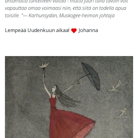
antamatta tunteilleen valtaa - mutta juuri tällä tavoin voit
vapauttaa omaa voimaasi niin, että siitä on todella apua
toisille. ”— Karhunsydän, Muskogee-heimon johtaja
Lempeää Uudenkuun aikaa!
Johanna