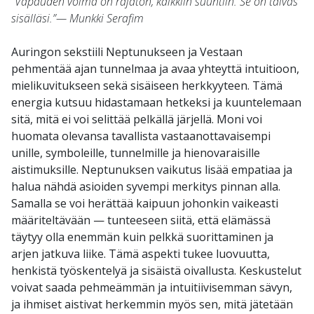
”Vapauden voima on rajaton, kaikkiin suuntiin. Se on taivas
sisälläsi.”— Munkki Serafim
Auringon sekstiili Neptunukseen ja Vestaan
pehmentää ajan tunnelmaa ja avaa yhteyttä intuitioon,
mielikuvitukseen sekä sisäiseen herkkyyteen. Tämä
energia kutsuu hidastamaan hetkeksi ja kuuntelemaan
sitä, mitä ei voi selittää pelkällä järjellä. Moni voi
huomata olevansa tavallista vastaanottavaisempi
unille, symboleille, tunnelmille ja hienovaraisille
aistimuksille. Neptunuksen vaikutus lisää empatiaa ja
halua nähdä asioiden syvempi merkitys pinnan alla.
Samalla se voi herättää kaipuun johonkin vaikeasti
määriteltävään — tunteeseen siitä, että elämässä
täytyy olla enemmän kuin pelkkä suorittaminen ja
arjen jatkuva liike. Tämä aspekti tukee luovuutta,
henkistä työskentelyä ja sisäistä oivallusta. Keskustelut
voivat saada pehmeämmän ja intuitiivisemman sävyn,
ja ihmiset aistivat herkemmin myös sen, mitä jätetään