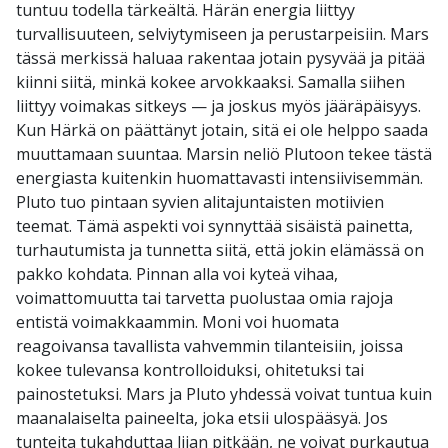
tuntuu todella tärkeältä. Härän energia liittyy
turvallisuuteen, selviytymiseen ja perustarpeisiin. Mars
tässä merkissä haluaa rakentaa jotain pysyvää ja pitää
kiinni siitä, minkä kokee arvokkaaksi. Samalla siihen
liittyy voimakas sitkeys — ja joskus myös jääräpäisyys.
Kun Härkä on päättänyt jotain, sitä ei ole helppo saada
muuttamaan suuntaa. Marsin neliö Plutoon tekee tästä
energiasta kuitenkin huomattavasti intensiivisemmän.
Pluto tuo pintaan syvien alitajuntaisten motiivien
teemat. Tämä aspekti voi synnyttää sisäistä painetta,
turhautumista ja tunnetta siitä, että jokin elämässä on
pakko kohdata. Pinnan alla voi kyteä vihaa,
voimattomuutta tai tarvetta puolustaa omia rajoja
entistä voimakkaammin. Moni voi huomata
reagoivansa tavallista vahvemmin tilanteisiin, joissa
kokee tulevansa kontrolloiduksi, ohitetuksi tai
painostetuksi. Mars ja Pluto yhdessä voivat tuntua kuin
maanalaiselta paineelta, joka etsii ulospääsyä. Jos
tunteita tukahduttaa liian pitkään, ne voivat purkautua