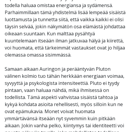
todella haluaa omistaa energiansa ja sydämensä.
Parhaimmillaan tämä yhdistelmä lisää lempeää sisäistä
luottamusta ja tunnetta siitä, että vaikka kaikki ei olisi
täysin selvää, jokin näkymätön osa elämästä johdattaa
oikeaan suuntaan. Kun malttaa pysähtyä
kuuntelemaan itseään ilman jatkuvaa hälyä ja kiirettä,
voi huomata, että tärkeimmät vastaukset ovat jo hiljaa
olemassa omassa sisimmässä.
Samaan aikaan Auringon ja perääntyvän Pluton
välinen kolmio tuo tähän herkkään energiaan voimaa,
syvyyttä ja psykologista intensiteettiä. Pluto ei tyydy
pintaan, vaan haluaa nähdä, mikä ihmisessä on
todellista. Tämä aspekti vahvistaa sisäistä tahtoa ja
kykyä kohdata asioita rehellisesti, myös silloin kun ne
ovat epämukavia. Monet voivat huomata
ymmärtävänsä itseään nyt syvemmin kuin pitkään
aikaan. Jokin vanha pelko, kiintymys tai identiteetti voi