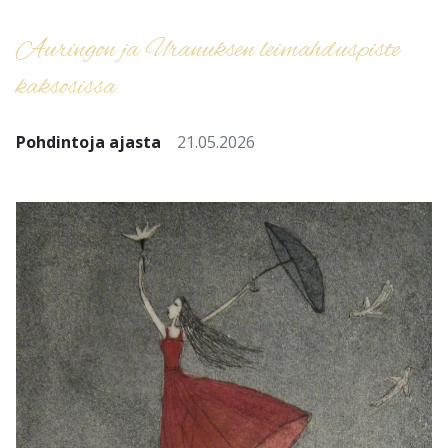
Auringon ja Uranuksen leimahduspiste
kaksosissa
Pohdintoja ajasta
21.05.2026