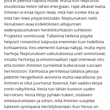
joita ei yleensä näytetä muille. Mutta kun Neptunus
muodostaa neliön tähän energiaan, rajat alkavat liueta.
Ihminen ei enää täysin tiedä, mitä hän tuntee itse ja
mitä hän imee ympäristöstään. Neptunuksen neliö
Venukseen avaa kollektiivisen alitajunnan
vedenpaisumuksen henkilökohtaisiin suhteisiin.
Projektiot voimistuvat. Tällaisina hetkinä psyyke
helposti romantisoi kaipuuta enemmän kuin todellista
kohtaamista. Vesi-elementti kantaa näkyjä, mutta myös
harhoja. Neptunuksen vaikutuksessa unet voimistuvat,
intuitio herkistyy ja emotionaaliset rajat ohenevat niin,
että toisten ihmisten tunnelmat kulkeutuvat suoraan
hermostoon. Vanhoissa perinteissä tällaisia jaksoja
pidettiin hengellisesti avoimina mutta vaarallisina: jos
ihminen ei ollut juurtunut itseensä, hän saattoi eksyä
omiin näkyihinsä. Vesta tuo tähän kuvioon uuden
kerroksen. Vesta liittyy pyhään tuleen, sisäiseen
omistautumiseen ja siihen, mitä ihminen suojelee
kaikkein syvimpänä merkityksenään. Kun Venus on