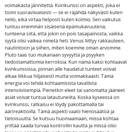
voimakasta jännitettä. Kvinkunssi on aspekti, joka ei
toimi suoraviivaisesti — se ei räjähdä näkyvästi kuten
neliö, eikä virtaa helposti kuten kolmio. Sen vaikutus
tuntuu enemmän sisäisenä epämukavuutena,
tunteena siitä, että jokin on pois tasapainosta, vaikka
syytä olisi vaikea nimetä heti. Venus liittyy rakkauteen,
nautintoon ja siihen, miten koemme oman arvomme.
Pluto taas tuo mukanaan syvyyttä ja psyyken
tiedostamattomia kerroksia. Kun nämä kaksi kohtaavat
kvinkunssissa, pinnan alle haudatut tunteet voivat
alkaa liikkua hiljaisesti mutta voimakkaasti. Tämä
energia voi tehdä kohtaamisista tavallista
intensiivisempiä. Pienetkin eleet tai sanomatta jääneet
asiat voivat tuntua latautuneilta. Koska kyseessä on
kvinkunssi, ratkaisu ei löydy pakottamalla tai
äärireaktioilla. Tämä aspekti vaatii hienosäätöä ja
tietoisuutta. Se kutsuu huomaamaan, missä kohtaa
yrittää saada turvaa kontrollin kautta ja missä olisi