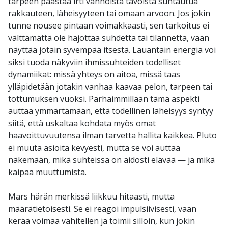
tarpeen päästää irti vanhoista tavoista suhtautua
rakkauteen, läheisyyteen tai omaan arvoon. Jos jokin
tunne nousee pintaan voimakkaasti, sen tarkoitus ei
välttämättä ole hajottaa suhdetta tai tilannetta, vaan
näyttää jotain syvempää itsestä. Lauantain energia voi
siksi tuoda näkyviin ihmissuhteiden todelliset
dynamiikat: missä yhteys on aitoa, missä taas
ylläpidetään jotakin vanhaa kaavaa pelon, tarpeen tai
tottumuksen vuoksi. Parhaimmillaan tämä aspekti
auttaa ymmärtämään, että todellinen läheisyys syntyy
siitä, että uskaltaa kohdata myös omat
haavoittuvuutensa ilman tarvetta hallita kaikkea. Pluto
ei muuta asioita kevyesti, mutta se voi auttaa
näkemään, mikä suhteissa on aidosti elävää — ja mikä
kaipaa muuttumista.
Mars härän merkissä liikkuu hitaasti, mutta
määrätietoisesti. Se ei reagoi impulsiivisesti, vaan
kerää voimaa vähitellen ja toimii silloin, kun jokin