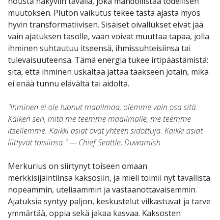
nousta näkyviin tavalla, joka mahdollistaa todellisen
muutoksen. Pluton vaikutus tekee tästä ajasta myös
hyvin transformatiivisen. Sisäiset oivallukset eivät jää
vain ajatuksen tasolle, vaan voivat muuttaa tapaa, jolla
ihminen suhtautuu itseensä, ihmissuhteisiinsa tai
tulevaisuuteensa. Tämä energia tukee irtipäästämistä:
sitä, että ihminen uskaltaa jättää taakseen jotain, mikä
ei enää tunnu elävältä tai aidolta.
"Ihminen ei ole luonut maailmaa, olemme vain osa sitä.
Kaiken sen, mitä me teemme maailmalle, me teemme
itsellemme. Kaikki asiat ovat yhteen sidottuja. Kaikki asiat
liittyvät toisiinsa." — Chief Seattle, Duwamish
Merkurius on siirtynyt toiseen omaan
merkkisijaintiinsa kaksosiin, ja mieli toimii nyt tavallista
nopeammin, uteliaammin ja vastaanottavaisemmin.
Ajatuksia syntyy paljon, keskustelut vilkastuvat ja tarve
ymmärtää, oppia sekä jakaa kasvaa. Kaksosten