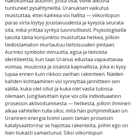
näkökulmaa asioihin, jotka ovat viime aikoina
tuntuneet pysähtyneiltä. Uranuksen vaikutus
muistuttaa, ettei kaikkea voi hallita — viikonlopun
paras virta löytyy joustavuudesta ja kyvystä seurata
sitä, mikä yrittää syntyä luonnollisesti. Psykologisella
tasolla tämä konjunktio muistuttaa hetkeä, jolloin
tiedostamaton murtautuu tietoisuuden pintaan.
Aurinko symboloi minuutta, egoa ja tietoista
identiteettiä, kun taas Uranus edustaa vapauttavaa
voimaa, muutosta ja sisäistä kapinallista, joka ei kysy
lupaa ennen kuin rikkoo vanhan rakenteen. Näiden
kahden kohtaaminen voi synnyttää jännitteen sen
välillä, kuka olet ollut ja kuka olet vasta tulossa
olemaan. Jungilaisittain kyse voi olla individuaation
prosessin aktivoitumisesta — hetkestä, jolloin ihminen
alkaa vähitellen tulla siksi, mitä hän pohjimmiltaan on.
Uraninen energia toimii usein tämän prosessin
katalysaattorina: se hajottaa rakenteita, joihin ego on
liian tiukasti samastunut. Siksi viikonlopun