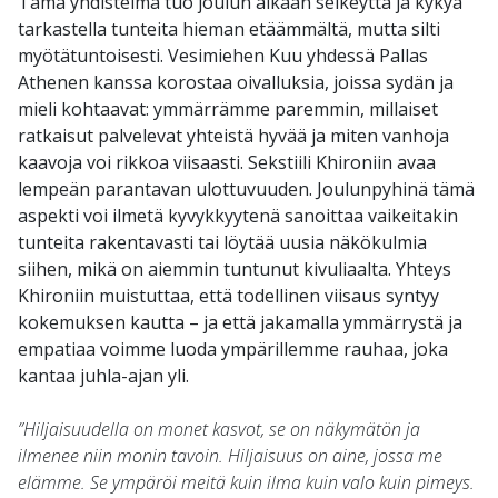
Tämä yhdistelmä tuo joulun aikaan selkeyttä ja kykyä
tarkastella tunteita hieman etäämmältä, mutta silti
myötätuntoisesti. Vesimiehen Kuu yhdessä Pallas
Athenen kanssa korostaa oivalluksia, joissa sydän ja
mieli kohtaavat: ymmärrämme paremmin, millaiset
ratkaisut palvelevat yhteistä hyvää ja miten vanhoja
kaavoja voi rikkoa viisaasti. Sekstiili Khironiin avaa
lempeän parantavan ulottuvuuden. Joulunpyhinä tämä
aspekti voi ilmetä kyvykkyytenä sanoittaa vaikeitakin
tunteita rakentavasti tai löytää uusia näkökulmia
siihen, mikä on aiemmin tuntunut kivuliaalta. Yhteys
Khironiin muistuttaa, että todellinen viisaus syntyy
kokemuksen kautta – ja että jakamalla ymmärrystä ja
empatiaa voimme luoda ympärillemme rauhaa, joka
kantaa juhla-ajan yli.
”Hiljaisuudella on monet kasvot, se on näkymätön ja
ilmenee niin monin tavoin. Hiljaisuus on aine, jossa me
elämme. Se ympäröi meitä kuin ilma kuin valo kuin pimeys.