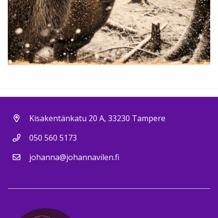
Kisakentänkatu 20 A, 33230 Tampere
050 560 5173
johanna@johannavilen.fi