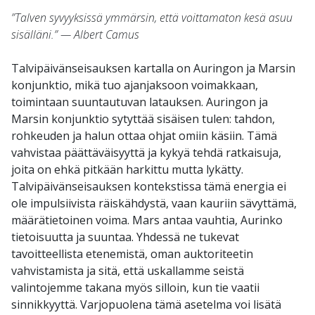
”Talven syvyyksissä ymmärsin, että voittamaton kesä asuu
sisälläni.” — Albert Camus
Talvipäivänseisauksen kartalla on Auringon ja Marsin
konjunktio, mikä tuo ajanjaksoon voimakkaan,
toimintaan suuntautuvan latauksen. Auringon ja
Marsin konjunktio sytyttää sisäisen tulen: tahdon,
rohkeuden ja halun ottaa ohjat omiin käsiin. Tämä
vahvistaa päättäväisyyttä ja kykyä tehdä ratkaisuja,
joita on ehkä pitkään harkittu mutta lykätty.
Talvipäivänseisauksen kontekstissa tämä energia ei
ole impulsiivista räiskähdystä, vaan kauriin sävyttämä,
määrätietoinen voima. Mars antaa vauhtia, Aurinko
tietoisuutta ja suuntaa. Yhdessä ne tukevat
tavoitteellista etenemistä, oman auktoriteetin
vahvistamista ja sitä, että uskallamme seistä
valintojemme takana myös silloin, kun tie vaatii
sinnikkyyttä. Varjopuolena tämä asetelma voi lisätä