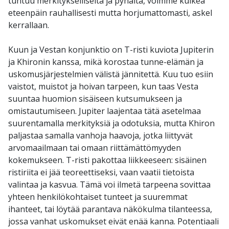
tuntuu merkitykselliseltä ja pyhältä, voimme kulkea
eteenpäin rauhallisesti mutta horjumattomasti, askel
kerrallaan.
Kuun ja Vestan konjunktio on T-risti kuviota Jupiterin
ja Khironin kanssa, mikä korostaa tunne-elämän ja
uskomusjärjestelmien välistä jännitettä. Kuu tuo esiin
vaistot, muistot ja hoivan tarpeen, kun taas Vesta
suuntaa huomion sisäiseen kutsumukseen ja
omistautumiseen. Jupiter laajentaa tätä asetelmaa
suurentamalla merkityksiä ja odotuksia, mutta Khiron
paljastaa samalla vanhoja haavoja, jotka liittyvät
arvomaailmaan tai omaan riittämättömyyden
kokemukseen. T-risti pakottaa liikkeeseen: sisäinen
ristiriita ei jää teoreettiseksi, vaan vaatii tietoista
valintaa ja kasvua. Tämä voi ilmetä tarpeena sovittaa
yhteen henkilökohtaiset tunteet ja suuremmat
ihanteet, tai löytää parantava näkökulma tilanteessa,
jossa vanhat uskomukset eivät enää kanna. Potentiaali