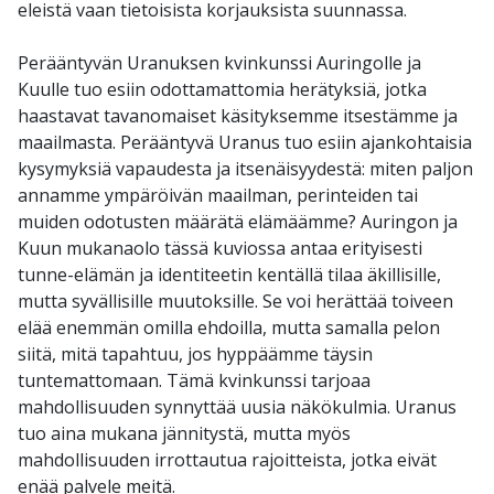
eleistä vaan tietoisista korjauksista suunnassa.
Perääntyvän Uranuksen kvinkunssi Auringolle ja
Kuulle tuo esiin odottamattomia herätyksiä, jotka
haastavat tavanomaiset käsityksemme itsestämme ja
maailmasta. Perääntyvä Uranus tuo esiin ajankohtaisia
kysymyksiä vapaudesta ja itsenäisyydestä: miten paljon
annamme ympäröivän maailman, perinteiden tai
muiden odotusten määrätä elämäämme? Auringon ja
Kuun mukanaolo tässä kuviossa antaa erityisesti
tunne-elämän ja identiteetin kentällä tilaa äkillisille,
mutta syvällisille muutoksille. Se voi herättää toiveen
elää enemmän omilla ehdoilla, mutta samalla pelon
siitä, mitä tapahtuu, jos hyppäämme täysin
tuntemattomaan. Tämä kvinkunssi tarjoaa
mahdollisuuden synnyttää uusia näkökulmia. Uranus
tuo aina mukana jännitystä, mutta myös
mahdollisuuden irrottautua rajoitteista, jotka eivät
enää palvele meitä.