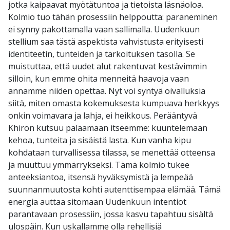
jotka kaipaavat myötätuntoa ja tietoista läsnäoloa.
Kolmio tuo tähän prosessiin helppoutta: paraneminen
ei synny pakottamalla vaan sallimalla. Uudenkuun
stellium saa tästä aspektista vahvistusta erityisesti
identiteetin, tunteiden ja tarkoituksen tasolla. Se
muistuttaa, että uudet alut rakentuvat kestävimmin
silloin, kun emme ohita menneitä haavoja vaan
annamme niiden opettaa. Nyt voi syntyä oivalluksia
siitä, miten omasta kokemuksesta kumpuava herkkyys
onkin voimavara ja lahja, ei heikkous. Perääntyvä
Khiron kutsuu palaamaan itseemme: kuuntelemaan
kehoa, tunteita ja sisäistä lasta. Kun vanha kipu
kohdataan turvallisessa tilassa, se menettää otteensa
ja muuttuu ymmärrykseksi. Tämä kolmio tukee
anteeksiantoa, itsensä hyväksymistä ja lempeää
suunnanmuutosta kohti autenttisempaa elämää. Tämä
energia auttaa sitomaan Uudenkuun intentiot
parantavaan prosessiin, jossa kasvu tapahtuu sisältä
ulospäin. Kun uskallamme olla rehellisiä