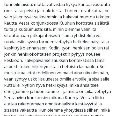
tunneilmaisua, mutta vahvistaa kykyä kantaa vastuuta
omista tarpeista ja reaktioista. Tunteet eivät katoa, ne
vain jäsentyvät selkeämmin ja hakevat muotoa tekojen
kautta. Vesta konjunktiossa Kuuhun korostaa sisäistä
tulta ja kutsumusta: sitä, mihin olemme valmiita
sitoutumaan pitkäjänteisesti. Tämä yhdistelmä voi
tuoda esiin syvän tarpeen vetäytyä hetkeksi hälystä ja
keskittyä olennaiseen. Kodin, työn, henkisen polun tai
jonkin henkilökohtaisen projektin pyhyys nousee
keskiöön. Talvipäivänseisauksen kontekstissa tämä
aspekti tukee hiljentymistä ja tietoista läsnäoloa. Se
muistuttaa, että todellinen voima ei aina näy ulospäin,
vaan syntyy uskollisuudesta omille arvoille ja sisäiselle
kutsulle. Nyt on hyvä hetki kysyä, mikä ansaitsee
energiamme ja huomiomme – ja mistä on aika vetäytyä.
Seuraavien kuukausien aikana Kuun ja Vestan liitto
auttaa rakentamaan emotionaalista kestävyyttä ja
sisäistä vakautta. Kun olemme yhteydessä siihen, mikä