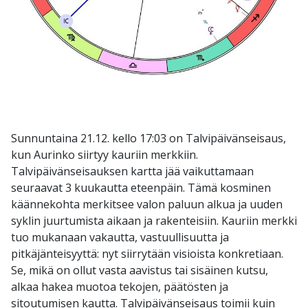
Sunnuntaina 21.12. kello 17:03 on Talvipäivänseisaus,
kun Aurinko siirtyy kauriin merkkiin.
Talvipäivänseisauksen kartta jää vaikuttamaan
seuraavat 3 kuukautta eteenpäin. Tämä kosminen
käännekohta merkitsee valon paluun alkua ja uuden
syklin juurtumista aikaan ja rakenteisiin. Kauriin merkki
tuo mukanaan vakautta, vastuullisuutta ja
pitkäjänteisyyttä: nyt siirrytään visioista konkretiaan.
Se, mikä on ollut vasta aavistus tai sisäinen kutsu,
alkaa hakea muotoa tekojen, päätösten ja
sitoutumisen kautta. Talvipäivänseisaus toimii kuin