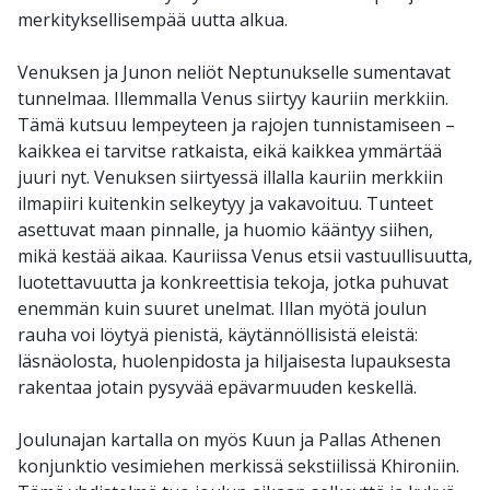
merkityksellisempää uutta alkua.
Venuksen ja Junon neliöt Neptunukselle sumentavat
tunnelmaa. Illemmalla Venus siirtyy kauriin merkkiin.
Tämä kutsuu lempeyteen ja rajojen tunnistamiseen –
kaikkea ei tarvitse ratkaista, eikä kaikkea ymmärtää
juuri nyt. Venuksen siirtyessä illalla kauriin merkkiin
ilmapiiri kuitenkin selkeytyy ja vakavoituu. Tunteet
asettuvat maan pinnalle, ja huomio kääntyy siihen,
mikä kestää aikaa. Kauriissa Venus etsii vastuullisuutta,
luotettavuutta ja konkreettisia tekoja, jotka puhuvat
enemmän kuin suuret unelmat. Illan myötä joulun
rauha voi löytyä pienistä, käytännöllisistä eleistä:
läsnäolosta, huolenpidosta ja hiljaisesta lupauksesta
rakentaa jotain pysyvää epävarmuuden keskellä.
Joulunajan kartalla on myös Kuun ja Pallas Athenen
konjunktio vesimiehen merkissä sekstiilissä Khironiin.