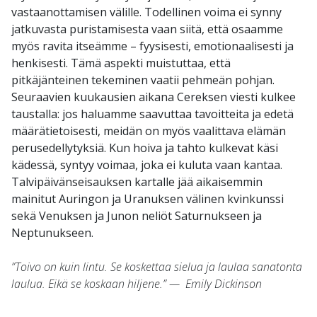
vastaanottamisen välille. Todellinen voima ei synny
jatkuvasta puristamisesta vaan siitä, että osaamme
myös ravita itseämme – fyysisesti, emotionaalisesti ja
henkisesti. Tämä aspekti muistuttaa, että
pitkäjänteinen tekeminen vaatii pehmeän pohjan.
Seuraavien kuukausien aikana Cereksen viesti kulkee
taustalla: jos haluamme saavuttaa tavoitteita ja edetä
määrätietoisesti, meidän on myös vaalittava elämän
perusedellytyksiä. Kun hoiva ja tahto kulkevat käsi
kädessä, syntyy voimaa, joka ei kuluta vaan kantaa.
Talvipäivänseisauksen kartalle jää aikaisemmin
mainitut Auringon ja Uranuksen välinen kvinkunssi
sekä Venuksen ja Junon neliöt Saturnukseen ja
Neptunukseen.
”Toivo on kuin lintu. Se koskettaa sielua ja laulaa sanatonta
laulua. Eikä se koskaan hiljene.” — Emily Dickinson