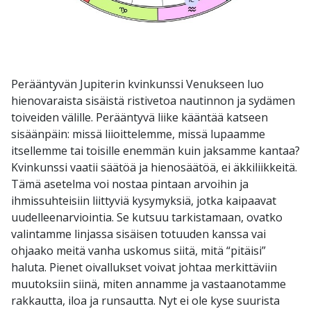
Perääntyvän Jupiterin kvinkunssi Venukseen luo
hienovaraista sisäistä ristivetoa nautinnon ja sydämen
toiveiden välille. Perääntyvä liike kääntää katseen
sisäänpäin: missä liioittelemme, missä lupaamme
itsellemme tai toisille enemmän kuin jaksamme kantaa?
Kvinkunssi vaatii säätöä ja hienosäätöä, ei äkkiliikkeitä.
Tämä asetelma voi nostaa pintaan arvoihin ja
ihmissuhteisiin liittyviä kysymyksiä, jotka kaipaavat
uudelleenarviointia. Se kutsuu tarkistamaan, ovatko
valintamme linjassa sisäisen totuuden kanssa vai
ohjaako meitä vanha uskomus siitä, mitä “pitäisi”
haluta. Pienet oivallukset voivat johtaa merkittäviin
muutoksiin siinä, miten annamme ja vastaanotamme
rakkautta, iloa ja runsautta. Nyt ei ole kyse suurista