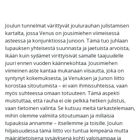
Joulun tunnelmat värittyvät joulurauhan julistamisen
kartalta, jossa Venus on jousimiehen viimeisessä
asteessa ja konjunktiossa Junoon. Tämä tuo juhlaan
lupauksen yhteisestä suunnasta ja jaetuista arvoista,
ikään kuin sydämet virittyisivät samalle taajuudelle
juuri ennen vuoden käännekohtaa. Jousimiehen
viimeinen aste kantaa mukanaan viisautta, joka on
syntynyt kokemuksesta, ja Venuksen ja Junon liitto
korostaa sitoutumista – ei vain ihmissuhteissa, vaan
myös suhteessa omaan totuuteen. Tämä aspekti
muistuttaa, että rauha ei ole pelkkä hetken julistus,
vaan tietoinen valinta. Se kutsuu meitä tarkastelemaan,
mihin olemme valmiita sitoutumaan ja millaisia
lupauksia annamme – itsellemme ja toisille. Joulun
hiljaisuudessa tämä liitto voi tuntua lempeänä mutta
määrätietoisena sysäyksenä kohti valoisampaa ja