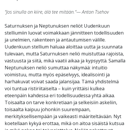
"Jos sinulla on kiire, älä tee mitään."— Anton Tsehov
Saturnuksen ja Neptunuksen neliöt Uudenkuun
stelliumiin luovat voimakkaan jännitteen todellisuuden
ja unelmien, rakenteen ja antautumisen välille.
Uudenkuun stellium haluaa aloittaa uutta ja suunnata
tulevaan, mutta Saturnuksen neliö muistuttaa rajoista,
vastuusta ja siitä, mikä vaatii aikaa ja kypsyyttä. Samalla
Neptunuksen neliö sumuttaa näkymää: intuitio
voimistuu, mutta myös epäselvyys, idealisointi ja
harhakuvat voivat saada jalansijaa. Tämä yhdistelmä
voi tuntua ristiriitaiselta – kuin yrittäisi kulkea
eteenpäin kahdessa eri todellisuudessa yhtä aikaa.
Toisaalta on tarve konkretiaan ja selkeisiin askeliin,
toisaalta kaipuu johonkin suurempaan,
merkityksellisempään ja vaikeasti määriteltävään. Nyt
koetellaan kykyä erottaa, mikä on aitoa sisäistä kutsua