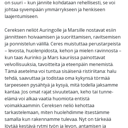
on suuri – kun jännite kohdataan rehellisesti, se voi
johtaa syvempään ymmärrykseen ja henkiseen
laajentumiseen.
Cereksen neliöt Auringolle ja Marsille nostavat esiin
jännitteen hoivaamisen ja suorittamisen, ravitsemisen
ja ponnistelun välillä. Ceres muistuttaa perustarpeista
– levosta, huolenpidosta, kehon ja mielen ravinnosta –
kun taas Aurinko ja Mars kauriissa painottavat
velvollisuuksia, tavoitteita ja eteenpäin menemistä.
Tämä asetelma voi tuntua sisäisenä ristiriitana: halu
tehdä, saavuttaa ja todistaa oma kykynsä törmää
tarpeeseen pysähtyä ja kysyä, mitä todella jaksamme
kantaa. Jos omat rajat sivuutetaan, keho tai tunne-
elämä voi alkaa vaatia huomiota entistä
voimakkaammin. Cereksen neliö kehottaa
tarkastelemaan, miten huolehdimme itsestämme
samalla kun rakennamme tulevaa. Nyt on tärkeää
löytää kestävä rytmi työn ja levon, antamisen ja