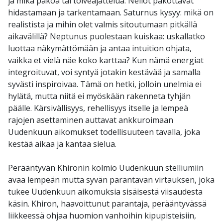
ja mikä pakoa tai toiveajattelua. Neliöt pakottavat
hidastamaan ja tarkentamaan. Saturnus kysyy: mikä on
realistista ja mihin olet valmis sitoutumaan pitkällä
aikavälillä? Neptunus puolestaan kuiskaa: uskallatko
luottaa näkymättömään ja antaa intuition ohjata,
vaikka et vielä näe koko karttaa? Kun nämä energiat
integroituvat, voi syntyä jotakin kestävää ja samalla
syvästi inspiroivaa. Tämä on hetki, jolloin unelmia ei
hylätä, mutta niitä ei myöskään rakenneta tyhjän
päälle. Kärsivällisyys, rehellisyys itselle ja lempeä
rajojen asettaminen auttavat ankkuroimaan
Uudenkuun aikomukset todellisuuteen tavalla, joka
kestää aikaa ja kantaa sielua.
Perääntyvän Khironin kolmio Uudenkuun stelliumiin
avaa lempeän mutta syvän parantavan virtauksen, joka
tukee Uudenkuun aikomuksia sisäisestä viisaudesta
käsin. Khiron, haavoittunut parantaja, perääntyvässä
liikkeessä ohjaa huomion vanhoihin kipupisteisiin,