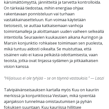
kärsimättömyyttä, jännitteitä ja tarvetta kontrolloida.
On tärkeää tiedostaa, mihin energiaa ohjaa:
rakentavaan ponnisteluun vai turhaan
vastakkainasetteluun. Kun voimaa käytetään
tietoisesti, se auttaa katkaisemaan vanhoja
toimintamalleja ja aloittamaan uuden vaiheen selkeällä
intentiolla. Seuraavien kuukausien aikana Auringon ja
Marsin konjunktio rohkaisee toimimaan sen puolesta,
mikä tuntuu aidosti oikealta. Se muistuttaa, että
sisäinen valo ei kasva pelkästä odottamisesta, vaan
teoista, jotka ovat linjassa sydämen ja pitkäaikaisen
vision kanssa.
”Hiljaisuus ei ole tyhjää – se on täynnä vastauksia.” — Laozi
Talvipäivänseisauksen kartalla myös Kuu on kauriin
merkissä ja konjunktiossa Vestaan, mikä syventää
ajanjakson tunnelmaa omistautumisen ja pyhän
fokuksen suuntaan. Kuu kauriissa hillitsee