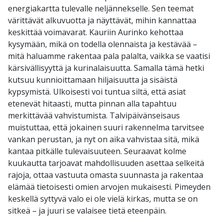
energiakartta tulevalle neljännekselle. Sen teemat
värittävät alkuvuotta ja näyttävät, mihin kannattaa
keskittää voimavarat. Kauriin Aurinko kehottaa
kysymään, mikä on todella olennaista ja kestävää –
mitä haluamme rakentaa pala palalta, vaikka se vaatisi
kärsivällisyyttä ja kurinalaisuutta. Samalla tämä hetki
kutsuu kunnioittamaan hiljaisuutta ja sisäistä
kypsymistä. Ulkoisesti voi tuntua siltä, että asiat
etenevät hitaasti, mutta pinnan alla tapahtuu
merkittävää vahvistumista. Talvipäivänseisaus
muistuttaa, että jokainen suuri rakennelma tarvitsee
vankan perustan, ja nyt on aika vahvistaa sitä, mikä
kantaa pitkälle tulevaisuuteen. Seuraavat kolme
kuukautta tarjoavat mahdollisuuden asettaa selkeitä
rajoja, ottaa vastuuta omasta suunnasta ja rakentaa
elämää tietoisesti omien arvojen mukaisesti. Pimeyden
keskellä syttyvä valo ei ole vielä kirkas, mutta se on
sitkeä – ja juuri se valaisee tietä eteenpäin.