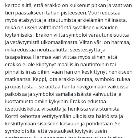
kertoo siitä, että erakko on kulkenut pitkän ja vaativan
tien päästäkseen tähän pisteeseen. Vuori edustaa
myös etäisyyttä ja irtautumista arkielämän hälinästä,
mikä on usein välttämätöntä syvällisen viisauden
löytämiseksi. Erakon viitta symboloi varautuneisuutta
ja vetäytymistä ulkomaailmasta. Viitan väri on harmaa,
mikä edustaa neutraaliutta, seesteisyyttä ja
tasapainoa. Harmaa väri viittaa myös siihen, että
erakko ei ole kiintynyt maallisiin nautintoihin tai
pinnallisiin asioihin, vaan hän on keskittynyt henkiseen
matkaansa. Keppi, jota erakko kantaa, symboloi tukea
ja opastusta – se auttaa häntä navigoimaan vaikeissa
paikoissa ja symboloi samalla sisäistä vahvuutta ja
luottamusta omiin kykyihin. Erakko edustaa
itsetutkiskelua, viisautta ja henkistä valaistumista.
Kortti kehottaa vetäytymään ulkoisista häiriöistä ja
keskittymään sisäiseen kasvuun ja pohdintaan. Se
symboloi sitä, että vastaukset löytyvät usein