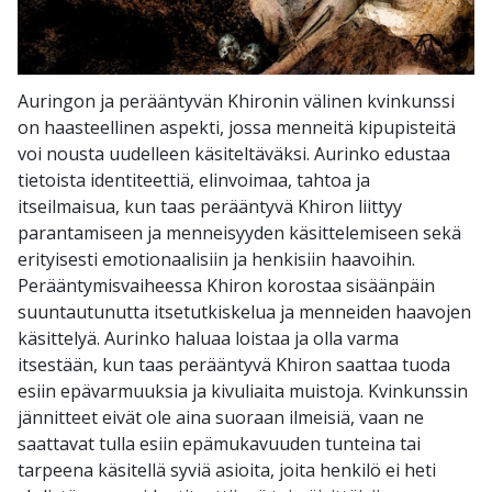
Auringon ja perääntyvän Khironin välinen kvinkunssi
on haasteellinen aspekti, jossa menneitä kipupisteitä
voi nousta uudelleen käsiteltäväksi. Aurinko edustaa
tietoista identiteettiä, elinvoimaa, tahtoa ja
itseilmaisua, kun taas perääntyvä Khiron liittyy
parantamiseen ja menneisyyden käsittelemiseen sekä
erityisesti emotionaalisiin ja henkisiin haavoihin.
Perääntymisvaiheessa Khiron korostaa sisäänpäin
suuntautunutta itsetutkiskelua ja menneiden haavojen
käsittelyä. Aurinko haluaa loistaa ja olla varma
itsestään, kun taas perääntyvä Khiron saattaa tuoda
esiin epävarmuuksia ja kivuliaita muistoja. Kvinkunssin
jännitteet eivät ole aina suoraan ilmeisiä, vaan ne
saattavat tulla esiin epämukavuuden tunteina tai
tarpeena käsitellä syviä asioita, joita henkilö ei heti