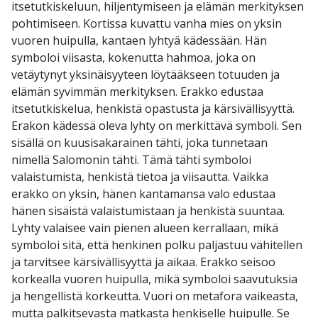
itsetutkiskeluun, hiljentymiseen ja elämän merkityksen
pohtimiseen. Kortissa kuvattu vanha mies on yksin
vuoren huipulla, kantaen lyhtyä kädessään. Hän
symboloi viisasta, kokenutta hahmoa, joka on
vetäytynyt yksinäisyyteen löytääkseen totuuden ja
elämän syvimmän merkityksen. Erakko edustaa
itsetutkiskelua, henkistä opastusta ja kärsivällisyyttä.
Erakon kädessä oleva lyhty on merkittävä symboli. Sen
sisällä on kuusisakarainen tähti, joka tunnetaan
nimellä Salomonin tähti. Tämä tähti symboloi
valaistumista, henkistä tietoa ja viisautta. Vaikka
erakko on yksin, hänen kantamansa valo edustaa
hänen sisäistä valaistumistaan ja henkistä suuntaa.
Lyhty valaisee vain pienen alueen kerrallaan, mikä
symboloi sitä, että henkinen polku paljastuu vähitellen
ja tarvitsee kärsivällisyyttä ja aikaa. Erakko seisoo
korkealla vuoren huipulla, mikä symboloi saavutuksia
ja hengellistä korkeutta. Vuori on metafora vaikeasta,
mutta palkitsevasta matkasta henkiselle huipulle. Se