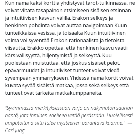
Kun nämä kaksi korttia yhdistyvät tarot-tulkinnassa, ne
voivat viitata tasapainon etsimiseen sisäisen etsinnän
ja intuitiivisen kasvun välillä. Erakon selkeys ja
henkinen pohdinta voivat auttaa navigoimaan Kuun
tunteikkaissa vesissä, ja toisaalta Kuun intuitiivinen
voima voi syventää Erakon rationaalista ja tietoista
viisautta. Erakko opettaa, että henkinen kasvu vaatii
kärsivällisyyttä, hiljentymistä ja selkeyttä. Kuu
puolestaan muistuttaa, että joskus sisäiset pelot,
epävarmuudet ja intuitiiviset tunteet voivat viedä
syvempään ymmärrykseen. Yhdessä nämä kortit voivat
kuvata syvää sisäistä matkaa, jossa sekä selkeys että
tunteet ovat tärkeitä matkakumppaneita.
"Syvimmässä merkityksessään varjo on näkymätön saurian
häntä, jota ihminen edelleen vetää perässään. Huolellisesti
amputoituna siitä tulee mysteerien parantava käärme." —
Carl Jung