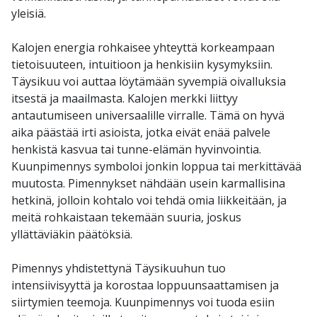
yleisiä.
Kalojen energia rohkaisee yhteyttä korkeampaan
tietoisuuteen, intuitioon ja henkisiin kysymyksiin.
Täysikuu voi auttaa löytämään syvempiä oivalluksia
itsestä ja maailmasta. Kalojen merkki liittyy
antautumiseen universaalille virralle. Tämä on hyvä
aika päästää irti asioista, jotka eivät enää palvele
henkistä kasvua tai tunne-elämän hyvinvointia.
Kuunpimennys symboloi jonkin loppua tai merkittävää
muutosta. Pimennykset nähdään usein karmallisina
hetkinä, jolloin kohtalo voi tehdä omia liikkeitään, ja
meitä rohkaistaan tekemään suuria, joskus
yllättäviäkin päätöksiä.
Pimennys yhdistettynä Täysikuuhun tuo
intensiivisyyttä ja korostaa loppuunsaattamisen ja
siirtymien teemoja. Kuunpimennys voi tuoda esiin