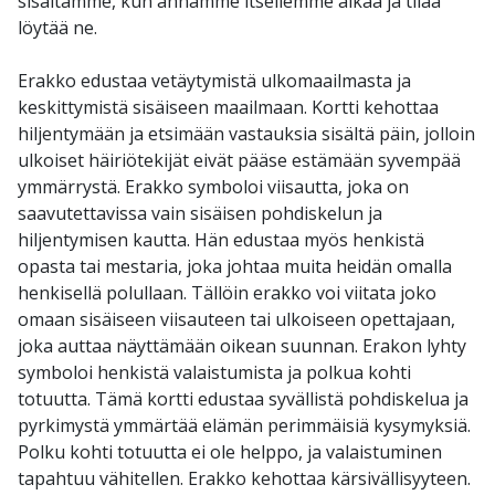
sisältämme, kun annamme itsellemme aikaa ja tilaa
löytää ne.
Erakko edustaa vetäytymistä ulkomaailmasta ja
keskittymistä sisäiseen maailmaan. Kortti kehottaa
hiljentymään ja etsimään vastauksia sisältä päin, jolloin
ulkoiset häiriötekijät eivät pääse estämään syvempää
ymmärrystä. Erakko symboloi viisautta, joka on
saavutettavissa vain sisäisen pohdiskelun ja
hiljentymisen kautta. Hän edustaa myös henkistä
opasta tai mestaria, joka johtaa muita heidän omalla
henkisellä polullaan. Tällöin erakko voi viitata joko
omaan sisäiseen viisauteen tai ulkoiseen opettajaan,
joka auttaa näyttämään oikean suunnan. Erakon lyhty
symboloi henkistä valaistumista ja polkua kohti
totuutta. Tämä kortti edustaa syvällistä pohdiskelua ja
pyrkimystä ymmärtää elämän perimmäisiä kysymyksiä.
Polku kohti totuutta ei ole helppo, ja valaistuminen
tapahtuu vähitellen. Erakko kehottaa kärsivällisyyteen.