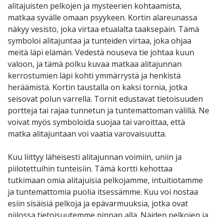
alitajuisten pelkojen ja mysteerien kohtaamista,
matkaa syvälle omaan psyykeen. Kortin alareunassa
näkyy vesistö, joka virtaa etualalta taaksepäin. Tämä
symboloi alitajuntaa ja tunteiden virtaa, joka ohjaa
meitä läpi elämän. Vedestä nouseva tie johtaa kuun
valoon, ja tämä polku kuvaa matkaa alitajunnan
kerrostumien läpi kohti ymmärrystä ja henkistä
heräämistä. Kortin taustalla on kaksi tornia, jotka
seisovat polun varrella. Tornit edustavat tietoisuuden
portteja tai rajaa tunnetun ja tuntemattoman välillä. Ne
voivat myös symboloida suojaa tai varoittaa, että
matka alitajuntaan voi vaatia varovaisuutta.
Kuu liittyy läheisesti alitajunnan voimiin, uniin ja
piilotettuihin tunteisiin. Tämä kortti kehottaa
tutkimaan omia alitajuisia pelkojamme, intuitiotamme
ja tuntemattomia puolia itsessämme. Kuu voi nostaa
esiin sisäisiä pelkoja ja epävarmuuksia, jotka ovat
piilossa tietoisuutemme pinnan alla. Näiden pelkojen ja