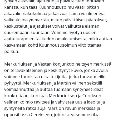
lyhyen aikavälin ajattelun ja päivittäisten tehtävien
kanssa, kun taas Kuunnoususolmu vaatii pitkän
aikavälin näkökulmaa ja kasvua. Tämä voi ilmentyä
vaikeuksina ymmärtää, miten päivittäiset päätökset,
keskustelut ja ajatukset voivat vaikuttaa elämän
suurempaan suuntaan. Voimme hyötyä uusien
ajattelutapojen tai tiedon omaksumisesta, mikä auttaa
kasvamaan kohti Kuunnoususolmun viitoittamaa
polkua.
Merkuriuksen ja Vestan konjunktio neitsyen merkissä
on teräväkatseinen ja keskittynyt kuvio, jonka avulla
voimme tunnistaa niitä tekijöitä, jotka tuovat meille
pyhyyttä. Merkuriuksen ja Marsin välinen sekstiili
voimaannuttaa ja auttaa tuomaan syntyneet ideat
konkretiaan, kun taas Merkuriuksen ja Cereksen
välinen kolmio ravitsee ja vahvistaa uusia ideoita ja
syntyneitä ratkaisuja. Mars on ravun merkissä ja
oppositiossa Cerekseen, joten tarvitsemme tilaa