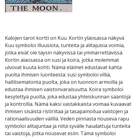
Kalojen tarot kortti on Kuu. Kortin yläosassa näkyvä
Kuu symboloi illuusiota, tunteita ja alitajuisia voimia,
jotka eivät ole täysin näkyvissä tai ymmärrettävissä.
Kortin alaosassa on susi ja koira, jotka molemmat
ulvovat kuuta kohti. Nämä eläimet edustavat kahta
puolta ihmisen luonteesta: susi symboloi villiä,
hallitsematonta puolta, joka on luonnon armoilla ja
edustaa ihmisen vaistonvaraisuutta. Koira symboloi
kesytettyä puolta, joka edustaa yhteiskunnan sääntöjä
ja kontrollia. Nämä kaksi vastakkaista voimaa kuvaavat
ihmisen sisäistä ristiriitaa ja tasapainoilua vaistojen ja
rationaalisuuden välillä. Veden pinnasta nouseva rapu
symboloi alitajuntaa ja niitä syvälle haudattuja tunteita
tai vaistoja, jotka nousevat esiin. Tämä symboloi