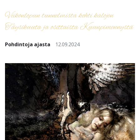
Viikonlopun tunnelmista kohti kalojen
Täysikuuta ja osittaista Kuunpimennystä
Pohdintoja ajasta
12.09.2024