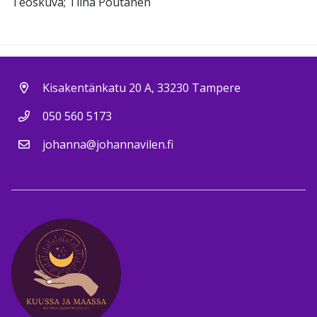
Teoskuva; Tiina Poutanen
Kisakentänkatu 20 A, 33230 Tampere
050 560 5173
johanna@johannavilen.fi