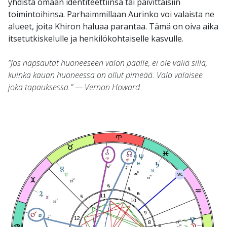
yhdistä omaan identiteettiinsä tai päivittäisiin
toimintoihinsa. Parhaimmillaan Aurinko voi valaista ne
alueet, joita Khiron haluaa parantaa. Tämä on oiva aika
itsetutkiskelulle ja henkilökohtaiselle kasvulle.
”Jos napsautat huoneeseen valon päälle, ei ole väliä sillä,
kuinka kauan huoneessa on ollut pimeää. Valo valaisee
joka tapauksessa.” — Vernon Howard