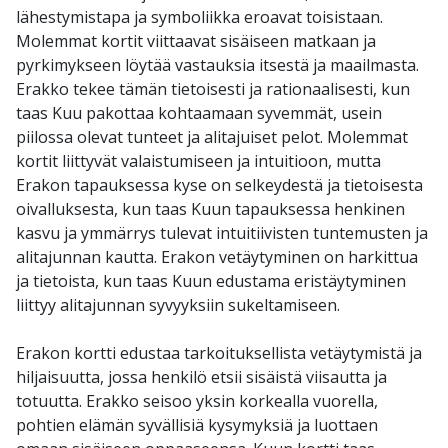
lähestymistapa ja symboliikka eroavat toisistaan.
Molemmat kortit viittaavat sisäiseen matkaan ja
pyrkimykseen löytää vastauksia itsestä ja maailmasta.
Erakko tekee tämän tietoisesti ja rationaalisesti, kun
taas Kuu pakottaa kohtaamaan syvemmät, usein
piilossa olevat tunteet ja alitajuiset pelot. Molemmat
kortit liittyvät valaistumiseen ja intuitioon, mutta
Erakon tapauksessa kyse on selkeydestä ja tietoisesta
oivalluksesta, kun taas Kuun tapauksessa henkinen
kasvu ja ymmärrys tulevat intuitiivisten tuntemusten ja
alitajunnan kautta. Erakon vetäytyminen on harkittua
ja tietoista, kun taas Kuun edustama eristäytyminen
liittyy alitajunnan syvyyksiin sukeltamiseen.
Erakon kortti edustaa tarkoituksellista vetäytymistä ja
hiljaisuutta, jossa henkilö etsii sisäistä viisautta ja
totuutta. Erakko seisoo yksin korkealla vuorella,
pohtien elämän syvällisiä kysymyksiä ja luottaen