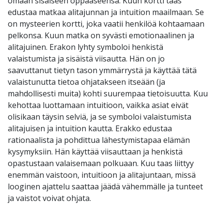
omaan sisäiseen oppaaseensa. Kuun kortti taas
edustaa matkaa alitajunnan ja intuition maailmaan. Se
on mysteerien kortti, joka vaatii henkilöä kohtaamaan
pelkonsa. Kuun matka on syvästi emotionaalinen ja
alitajuinen. Erakon lyhty symboloi henkistä
valaistumista ja sisäistä viisautta. Hän on jo
saavuttanut tietyn tason ymmärrystä ja käyttää tätä
valaistunutta tietoa ohjatakseen itseään (ja
mahdollisesti muita) kohti suurempaa tietoisuutta. Kuu
kehottaa luottamaan intuitioon, vaikka asiat eivät
olisikaan täysin selviä, ja se symboloi valaistumista
alitajuisen ja intuition kautta. Erakko edustaa
rationaalista ja pohdittua lähestymistapaa elämän
kysymyksiin. Hän käyttää viisauttaan ja henkistä
opastustaan valaisemaan polkuaan. Kuu taas liittyy
enemmän vaistoon, intuitioon ja alitajuntaan, missä
looginen ajattelu saattaa jäädä vähemmälle ja tunteet
ja vaistot voivat ohjata.