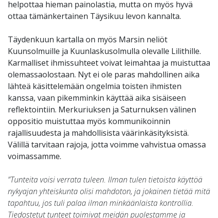
helpottaa hieman painolastia, mutta on myös hyvä
ottaa tämänkertainen Täysikuu levon kannalta.
Täydenkuun kartalla on myös Marsin neliöt
Kuunsolmuille ja Kuunlaskusolmulla olevalle Lilithille.
Karmalliset ihmissuhteet voivat leimahtaa ja muistuttaa
olemassaolostaan. Nyt ei ole paras mahdollinen aika
lähteä käsittelemään ongelmia toisten ihmisten
kanssa, vaan pikemminkin käyttää aika sisäiseen
reflektointiin. Merkuriuksen ja Saturnuksen välinen
oppositio muistuttaa myös kommunikoinnin
rajallisuudesta ja mahdollisista väärinkäsityksistä.
Välillä tarvitaan rajoja, jotta voimme vahvistua omassa
voimassamme.
”Tunteita voisi verrata tuleen. Ilman tulen tietoista käyttöä
nykyajan yhteiskunta olisi mahdoton, ja jokainen tietää mitä
tapahtuu, jos tuli palaa ilman minkäänlaista kontrollia.
Tiedostetut tunteet toimivat meidän puolestamme ja