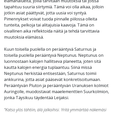
elämänalueita, joilla tarvitaan muutoksia tai joissa
tapahtuu suuria siirtymiä. Tämä voi olla aikaa, jolloin
jotkin asiat päättyvät, jotta uusia voi syntyä.
Pimennykset voivat tuoda pinnalle piilossa olleita
tunteita, pelkoja tai alitajuisia kaavoja. Tämä on
oivallinen aika reflektoida näitä ja tehdä tarvittavia
muutoksia elämässä.
Kuun toisella puolella on perääntyvä Saturnus ja
toisella puolella perääntyvä Neptunus. Neptunus on
luonnostaan kalojen hallitseva planeetta, joten sitä
kautta kalojen energia tuplaantuu. Siinä missä
Neptunus herkistää entisestään, Saturnus toimii
ankkurina, jotta asiat pääsevät konkretisoitumaan.
Perääntyvän Pluton ja perääntyvän Uranuksen kolmiot
Auringolle, muodostavat maaelementtien Suurkolmion,
jonka Täysikuu täydentää Leijaksi.
”Katso ylös tähtiin, älä jalkoihisi. Yritä ymmärtää näkemäsi