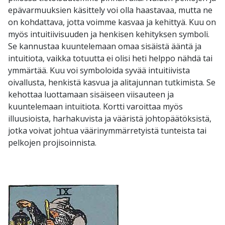
epävarmuuksien käsittely voi olla haastavaa, mutta ne
on kohdattava, jotta voimme kasvaa ja kehittyä. Kuu on
myös intuitiivisuuden ja henkisen kehityksen symboli.
Se kannustaa kuuntelemaan omaa sisäistä ääntä ja
intuitiota, vaikka totuutta ei olisi heti helppo nähdä tai
ymmärtää. Kuu voi symboloida syvää intuitiivista
oivallusta, henkistä kasvua ja alitajunnan tutkimista. Se
kehottaa luottamaan sisäiseen viisauteen ja
kuuntelemaan intuitiota. Kortti varoittaa myös
illuusioista, harhakuvista ja vääristä johtopäätöksistä,
jotka voivat johtua väärinymmärretyistä tunteista tai
pelkojen projisoinnista.