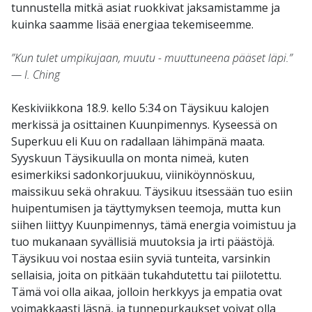
tunnustella mitkä asiat ruokkivat jaksamistamme ja
kuinka saamme lisää energiaa tekemiseemme.
”Kun tulet umpikujaan, muutu - muuttuneena pääset läpi.”
— I. Ching
Keskiviikkona 18.9. kello 5:34 on Täysikuu kalojen
merkissä ja osittainen Kuunpimennys. Kyseessä on
Superkuu eli Kuu on radallaan lähimpänä maata.
Syyskuun Täysikuulla on monta nimeä, kuten
esimerkiksi sadonkorjuukuu, viiniköynnöskuu,
maissikuu sekä ohrakuu. Täysikuu itsessään tuo esiin
huipentumisen ja täyttymyksen teemoja, mutta kun
siihen liittyy Kuunpimennys, tämä energia voimistuu ja
tuo mukanaan syvällisiä muutoksia ja irti päästöjä.
Täysikuu voi nostaa esiin syviä tunteita, varsinkin
sellaisia, joita on pitkään tukahdutettu tai piilotettu.
Tämä voi olla aikaa, jolloin herkkyys ja empatia ovat
voimakkaasti läsnä, ja tunnepurkaukset voivat olla