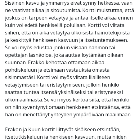
Sisäinen kasvu ja ymmärrys eivät synny hetkessä, vaan
ne vaativat aikaa ja sitoutumista. Kortti muistuttaa, että
joskus on tarpeen vetäytyä ja antaa itselle aikaa ennen
kuin voi edetä henkisellä polullaan. Kortti voi viitata
siihen, että on aika vetäytyä ulkoisista häiriötekijöistä
ja keskittyä henkiseen kasvuun ja itsetuntemukseen.
Se voi myös edustaa jonkun viisaan hahmon tai
opettajan läsnäoloa, joka auttaa löytämään oikean
suunnan. Erakko kehottaa ottamaan aikaa
pohdiskeluun ja etsimään vastauksia omasta
sisimmästäsi. Kortti voi myös viitata liialliseen
vetäytymiseen tai eristäytymiseen, jolloin henkilö
saattaa tuntea itsensä yksinäiseksi tai eristyneeksi
ulkomaailmasta. Se voi myös kertoa siitä, että henkilö
on niin syventynyt omaan henkiseen etsintäänsä, että
hän on menettänyt yhteyden ympäröivään maailmaan.
Erakon ja Kuun kortit liittyvät sisäiseen etsintään,
itsetutkiskeluun ja henkiseen kasvuun, mutta niiden