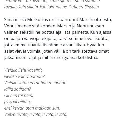
"Emme voi ratkaista ongelmia ajattelemalla samalla
tavalla, kuin silloin, kun loimme ne. " -Albert Einstein
Siinä missä Merkurius on irtaantunut Marsin otteesta,
Venus menee sitä kohden. Marsin ja Neptunuksen
välinen sekstiili helpottaa ajallista painetta. Kun ajassa
on paljon vahvoja tekijöitä, tarvitsemme levollisuutta,
jotta emme uuvuta itseämme aivan liikaa. Hyvätkin
asiat vievät voimia, joten välillä on tarkistettava omat
jaksamisen rajat ja mihin energiansa kohdistaa.
Vieläkö liehuvat viirit,
vieläkö vain vihataan?
Vieläkö sotaa ja rauhaa mennään
lailla sotilaan?
Oli niin tai näin,
pysy vierelläin,
ensi kerran otan matkaan sun.
Voitko levätä, levätä, levätä, levätä,