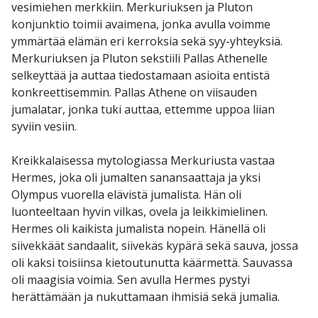
vesimiehen merkkiin. Merkuriuksen ja Pluton
konjunktio toimii avaimena, jonka avulla voimme
ymmärtää elämän eri kerroksia sekä syy-yhteyksiä.
Merkuriuksen ja Pluton sekstiili Pallas Athenelle
selkeyttää ja auttaa tiedostamaan asioita entistä
konkreettisemmin. Pallas Athene on viisauden
jumalatar, jonka tuki auttaa, ettemme uppoa liian
syviin vesiin.
Kreikkalaisessa mytologiassa Merkuriusta vastaa
Hermes, joka oli jumalten sanansaattaja ja yksi
Olympus vuorella elävistä jumalista. Hän oli
luonteeltaan hyvin vilkas, ovela ja leikkimielinen.
Hermes oli kaikista jumalista nopein. Hänellä oli
siivekkäät sandaalit, siivekäs kypärä sekä sauva, jossa
oli kaksi toisiinsa kietoutunutta käärmettä. Sauvassa
oli maagisia voimia. Sen avulla Hermes pystyi
herättämään ja nukuttamaan ihmisiä sekä jumalia.