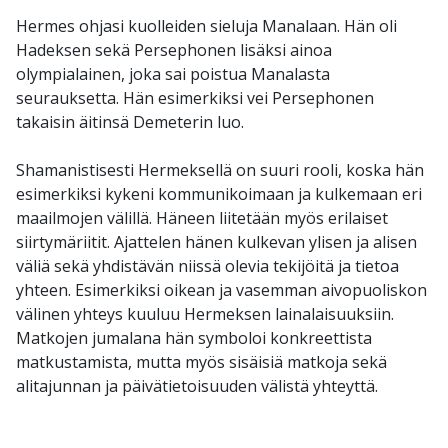
Hermes ohjasi kuolleiden sieluja Manalaan. Hän oli
Hadeksen sekä Persephonen lisäksi ainoa
olympialainen, joka sai poistua Manalasta
seurauksetta. Hän esimerkiksi vei Persephonen
takaisin äitinsä Demeterin luo.
Shamanistisesti Hermeksellä on suuri rooli, koska hän
esimerkiksi kykeni kommunikoimaan ja kulkemaan eri
maailmojen välillä. Häneen liitetään myös erilaiset
siirtymäriitit. Ajattelen hänen kulkevan ylisen ja alisen
väliä sekä yhdistävän niissä olevia tekijöitä ja tietoa
yhteen. Esimerkiksi oikean ja vasemman aivopuoliskon
välinen yhteys kuuluu Hermeksen lainalaisuuksiin.
Matkojen jumalana hän symboloi konkreettista
matkustamista, mutta myös sisäisiä matkoja sekä
alitajunnan ja päivätietoisuuden välistä yhteyttä.