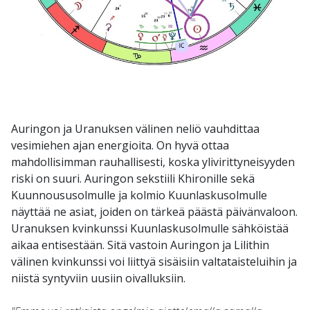
Auringon ja Uranuksen välinen neliö vauhdittaa
vesimiehen ajan energioita. On hyvä ottaa
mahdollisimman rauhallisesti, koska ylivirittyneisyyden
riski on suuri. Auringon sekstiili Khironille sekä
Kuunnoususolmulle ja kolmio Kuunlaskusolmulle
näyttää ne asiat, joiden on tärkeä päästä päivänvaloon.
Uranuksen kvinkunssi Kuunlaskusolmulle sähköistää
aikaa entisestään. Sitä vastoin Auringon ja Lilithin
välinen kvinkunssi voi liittyä sisäisiin valtataisteluihin ja
niistä syntyviin uusiin oivalluksiin.