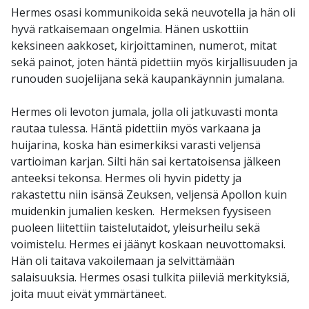
Hermes osasi kommunikoida sekä neuvotella ja hän oli
hyvä ratkaisemaan ongelmia. Hänen uskottiin
keksineen aakkoset, kirjoittaminen, numerot, mitat
sekä painot, joten häntä pidettiin myös kirjallisuuden ja
runouden suojelijana sekä kaupankäynnin jumalana.
Hermes oli levoton jumala, jolla oli jatkuvasti monta
rautaa tulessa. Häntä pidettiin myös varkaana ja
huijarina, koska hän esimerkiksi varasti veljensä
vartioiman karjan. Silti hän sai kertatoisensa jälkeen
anteeksi tekonsa. Hermes oli hyvin pidetty ja
rakastettu niin isänsä Zeuksen, veljensä Apollon kuin
muidenkin jumalien kesken. Hermeksen fyysiseen
puoleen liitettiin taistelutaidot, yleisurheilu sekä
voimistelu. Hermes ei jäänyt koskaan neuvottomaksi.
Hän oli taitava vakoilemaan ja selvittämään
salaisuuksia. Hermes osasi tulkita piileviä merkityksiä,
joita muut eivät ymmärtäneet.