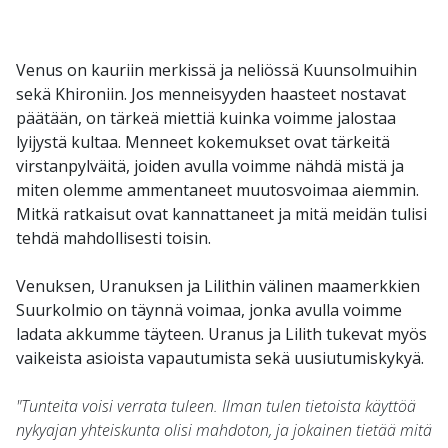
Venus on kauriin merkissä ja neliössä Kuunsolmuihin
sekä Khironiin. Jos menneisyyden haasteet nostavat
päätään, on tärkeä miettiä kuinka voimme jalostaa
lyijystä kultaa. Menneet kokemukset ovat tärkeitä
virstanpylväitä, joiden avulla voimme nähdä mistä ja
miten olemme ammentaneet muutosvoimaa aiemmin.
Mitkä ratkaisut ovat kannattaneet ja mitä meidän tulisi
tehdä mahdollisesti toisin.
Venuksen, Uranuksen ja Lilithin välinen maamerkkien
Suurkolmio on täynnä voimaa, jonka avulla voimme
ladata akkumme täyteen. Uranus ja Lilith tukevat myös
vaikeista asioista vapautumista sekä uusiutumiskykyä.
"Tunteita voisi verrata tuleen. Ilman tulen tietoista käyttöä
nykyajan yhteiskunta olisi mahdoton, ja jokainen tietää mitä