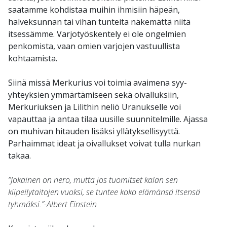
saatamme kohdistaa muihin ihmisiin häpeän,
halveksunnan tai vihan tunteita näkemättä niitä
itsessämme. Varjotyöskentely ei ole ongelmien
penkomista, vaan omien varjojen vastuullista
kohtaamista.
Siinä missä Merkurius voi toimia avaimena syy-
yhteyksien ymmärtämiseen sekä oivalluksiin,
Merkuriuksen ja Lilithin neliö Uranukselle voi
vapauttaa ja antaa tilaa uusille suunnitelmille. Ajassa
on muhivan hitauden lisäksi yllätyksellisyyttä.
Parhaimmat ideat ja oivallukset voivat tulla nurkan
takaa.
”Jokainen on nero, mutta jos tuomitset kalan sen
kiipeilytaitojen vuoksi, se tuntee koko elämänsä itsensä
tyhmäksi.”-Albert Einstein