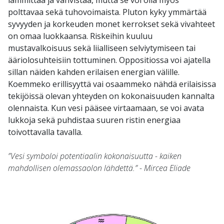
lämmittää ja vahvistaa, mutta se voi olla myös
polttavaa sekä tuhovoimaista. Pluton kyky ymmärtää
syvyyden ja korkeuden monet kerrokset sekä vivahteet
on omaa luokkaansa. Riskeihin kuuluu
mustavalkoisuus sekä liialliseen selviytymiseen tai
ääriolosuhteisiin tottuminen. Oppositiossa voi ajatella
sillan näiden kahden erilaisen energian välille.
Koemmeko erillisyyttä vai osaammeko nähdä erilaisissa
tekijöissä olevan yhteyden on kokonaisuuden kannalta
olennaista. Kun vesi pääsee virtaamaan, se voi avata
lukkoja sekä puhdistaa suuren ristin energiaa
toivottavalla tavalla.
”Vesi symboloi potentiaalin kokonaisuutta - kaiken
mahdollisen olemassaolon lähdettä.” - Mircea Eliade