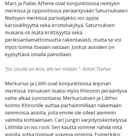
Mars ja Pallas Athene ovat konjunktiossa neitsyen
merkissä ja oppositiossa perääntyvään Saturnukseen.
Neitsyen merkissä parivaljakko voi oppia
kärsivällisyyttä sekä erottelukykyä. Saturnuksen
mukana oli lisätä kriittisyyttä sekä
periksiantamattomuutta rakentavasti, mutta se voi
myös toimia itseään vastaan. Joskus asioiden on
kypsyttävä omalla painollaan.
"Jos sinulla on kiire, älä tee mitään."- Anton Tsehov
Merkurius ja Lilith ovat konjunktiossa leijonan
merkissä. Venuksen lisäksi myös Khironin perääntyvä
vaihe alkaa sunnuntaina. Merkuriuksen ja Lilithin
kolmio Khironille auttaa parhaimmillaan näkemään
semmoisia asioita, joita emme ole olleet aiemmin
valmiita kohtaamaan. Carl Jungin varjotyöskentelyssä
Lilithillä on iso rooli. Sen kautta voimme nähdä niitä
asioita, jotka toimivat sokeina pisteinä. Esimerkiksi