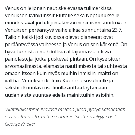
Venus on leijonan nautiskelevassa tulimerkissä.
Venuksen kvinkunssit Plutolle sekä Neptunukselle
muodostavat jod eli jumalansormi nimisen suurkuvion.
Venuksen perääntyvä vaihe alkaa sunnuntaina 23.7.
Tällöin kaikki jod kuviossa olevat planeetat ovat
perääntyvässä vaiheessa ja Venus on sen kärkenä. On
hyvä tunnistaa mahdollisia alitajunnassa olevia
painolasteja, jotka puskevat pintaan. On kyse sitten
arvomaailmasta, elämästä nauttimisesta tai suhteesta
omaan itseen kuin myös muihin ihmisiin, maltti on
valttia. Venuksen kolmio Kuunnoususolmulle ja
sekstiili Kuunlaskusolmulle auttaa löytämään
uudenlaista suuntaa edellä mainittuihin asioihin.
”Ajatellaksemme luovasti meidän pitää pystyä katsomaan
uusin silmin sitä, mitä pidämme itsestäänselvyytenä.” -
George Kneller