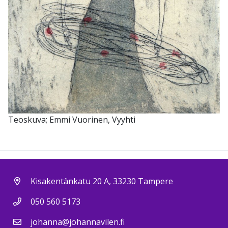
Teoskuva; Emmi Vuorinen, Vyyhti
Kisakentänkatu 20 A, 33230 Tampere
050 560 5173
johanna@johannavilen.fi