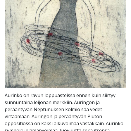
Aurinko on ravun loppuasteissa ennen kuin siirtyy
sunnuntaina leijonan merkkiin. Auringon ja
perääntyvän Neptunuksen kolmio saa vedet
virtaamaan. Auringon ja perääntyvän Pluton
oppositiossa on kaksi alkuvoimaa vastakkain. Aurinko
symboloi elämänvoimaa, luovuutta sekä itsensä