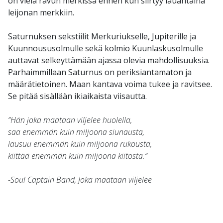
on vielä ravun merkissä ennen kun siirtyy lauantaina
leijonan merkkiin.
Saturnuksen sekstiilit Merkuriukselle, Jupiterille ja
Kuunnoususolmulle sekä kolmio Kuunlaskusolmulle
auttavat selkeyttämään ajassa olevia mahdollisuuksia.
Parhaimmillaan Saturnus on periksiantamaton ja
määrätietoinen. Maan kantava voima tukee ja ravitsee.
Se pitää sisällään ikiaikaista viisautta.
”Hän joka maataan viljelee huolella,
saa enemmän kuin miljoona siunausta,
lausuu enemmän kuin miljoona rukousta,
kiittää enemmän kuin miljoona kiitosta.”
-Soul Captain Band, Joka maataan viljelee