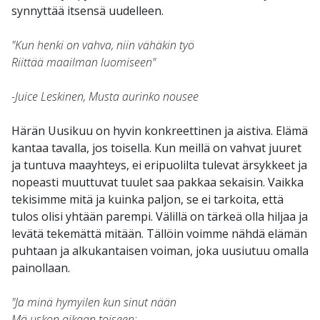
synnyttää itsensä uudelleen.
"Kun henki on vahva, niin vähäkin työ
Riittää maailman luomiseen"
-Juice Leskinen, Musta aurinko nousee
Härän Uusikuu on hyvin konkreettinen ja aistiva. Elämä
kantaa tavalla, jos toisella. Kun meillä on vahvat juuret
ja tuntuva maayhteys, ei eripuolilta tulevat ärsykkeet ja
nopeasti muuttuvat tuulet saa pakkaa sekaisin. Vaikka
tekisimme mitä ja kuinka paljon, se ei tarkoita, että
tulos olisi yhtään parempi. Välillä on tärkeä olla hiljaa ja
levätä tekemättä mitään. Tällöin voimme nähdä elämän
puhtaan ja alkukantaisen voiman, joka uusiutuu omalla
painollaan.
"Ja minä hymyilen kun sinut nään
Mä uskon aikaan toiseen: