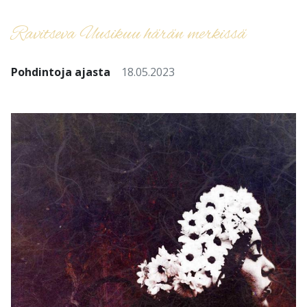
Ravitseva Uusikuu härän merkissä
Pohdintoja ajasta
18.05.2023