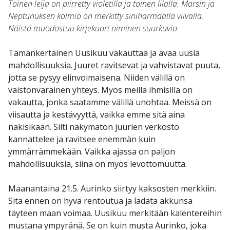
Toinen leija on piirretty violetilla ja toinen lilalla. Marsin ja
Neptunuksen kolmio on merkitty siniharmaalla viivalla.
Näistä muodostuu kirjekuori niminen suurkuvio.
Tämänkertainen Uusikuu vakauttaa ja avaa uusia
mahdollisuuksia. Juuret ravitsevat ja vahvistavat puuta,
jotta se pysyy elinvoimaisena. Niiden välillä on
vaistonvarainen yhteys. Myös meillä ihmisillä on
vakautta, jonka saatamme välillä unohtaa. Meissä on
viisautta ja kestävyyttä, vaikka emme sitä aina
näkisikään. Silti näkymätön juurien verkosto
kannattelee ja ravitsee enemmän kuin
ymmärrämmekään. Vaikka ajassa on paljon
mahdollisuuksia, siinä on myös levottomuutta.
Maanantaina 21.5. Aurinko siirtyy kaksosten merkkiin.
Sitä ennen on hyvä rentoutua ja ladata akkunsa
täyteen maan voimaa. Uusikuu merkitään kalentereihin
mustana ympyränä. Se on kuin musta Aurinko, joka