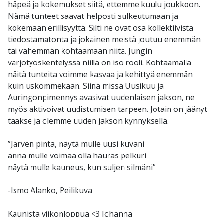
häpeä ja kokemukset siitä, ettemme kuulu joukkoon.
Nämä tunteet saavat helposti sulkeutumaan ja
kokemaan erillisyyttä. Silti ne ovat osa kollektiivista
tiedostamatonta ja jokainen meistä joutuu enemmän
tai vähemmän kohtaamaan niitä. Jungin
varjotyöskentelyssä niillä on iso rooli. Kohtaamalla
näitä tunteita voimme kasvaa ja kehittyä enemmän
kuin uskommekaan. Siinä missä Uusikuu ja
Auringonpimennys avasivat uudenlaisen jakson, ne
myös aktivoivat uudistumisen tarpeen. Jotain on jäänyt
taakse ja olemme uuden jakson kynnyksellä.
”Järven pinta, näytä mulle uusi kuvani
anna mulle voimaa olla hauras pelkuri
näytä mulle kauneus, kun suljen silmäni”
-Ismo Alanko, Peilikuva
Kaunista viikonloppua <3 Johanna