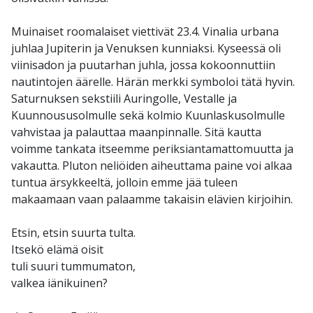
Muinaiset roomalaiset viettivät 23.4. Vinalia urbana
juhlaa Jupiterin ja Venuksen kunniaksi. Kyseessä oli
viinisadon ja puutarhan juhla, jossa kokoonnuttiin
nautintojen äärelle. Härän merkki symboloi tätä hyvin.
Saturnuksen sekstiili Auringolle, Vestalle ja
Kuunnoususolmulle sekä kolmio Kuunlaskusolmulle
vahvistaa ja palauttaa maanpinnalle. Sitä kautta
voimme tankata itseemme periksiantamattomuutta ja
vakautta. Pluton neliöiden aiheuttama paine voi alkaa
tuntua ärsykkeeltä, jolloin emme jää tuleen
makaamaan vaan palaamme takaisin elävien kirjoihin.
Etsin, etsin suurta tulta.
Itsekö elämä oisit
tuli suuri tummumaton,
valkea iänikuinen?