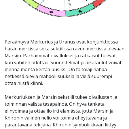
Perääntyvä Merkurius ja Uranus ovat konjunktiossa
härän merkissä sekä sektiilissä ravun merkissä olevaan
Marsiin. Parhaimmat oivallukset ja ratkaisut tulevat,
kun vähiten odottaa. Suunnitelmat ja aikataulut voivat
mennä monta kertaa uusiksi. On taitolaji nähdä
hetkessä olevia mahdollisuuksia ja vielä suurempi
ottaa niistä kiinni.
Merkuriuksen ja Marsin sekstiili tukee oivallusten ja
toiminnan välistä tasapainoa. On hyvä tankata
elinvoimaa ja ottaa ilo irti elämästä, jotta Marsin ja
Khironin välinen neliö voi toimia eheyttävänä ja
parantavana tekijänä. Khironin symboliikkaan liittyy