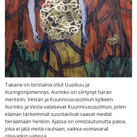
Takana on torstaina ollut Uusikuu ja
Auringonpimennys. Aurinko on siirtynyt härän
merkkiin, Vestan ja Kuunnoususolmun kylkeen.
Aurinko ja Vesta valaisevat Kuunnoususolmun, joten
elämän tärkeimmät suuntaviivat saavat meidät
heräämään henkiin. Ajassa on omistautunutta paloa,
joka ei jätä meitä rauhaan, vaikka voimavarat
olisivatkin vähissä.