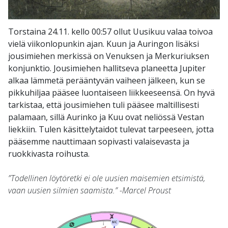
Torstaina 24.11. kello 00:57 ollut Uusikuu valaa toivoa
vielä viikonlopunkin ajan. Kuun ja Auringon lisäksi
jousimiehen merkissä on Venuksen ja Merkuriuksen
konjunktio. Jousimiehen hallitseva planeetta Jupiter
alkaa lämmetä perääntyvän vaiheen jälkeen, kun se
pikkuhiljaa pääsee luontaiseen liikkeeseensä. On hyvä
tarkistaa, että jousimiehen tuli pääsee maltillisesti
palamaan, sillä Aurinko ja Kuu ovat neliössä Vestan
liekkiin. Tulen käsittelytaidot tulevat tarpeeseen, jotta
pääsemme nauttimaan sopivasti valaisevasta ja
ruokkivasta roihusta.
”Todellinen löytöretki ei ole uusien maisemien etsimistä,
vaan uusien silmien saamista.” -Marcel Proust