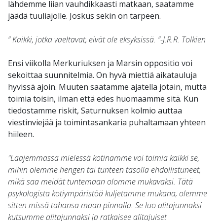
lähdemme liian vauhdikkaasti matkaan, saatamme
jäädä tuuliajolle. Joskus sekin on tarpeen.
” Kaikki, jotka vaeltavat, eivät ole eksyksissä. ”-J.R.R. Tolkien
Ensi viikolla Merkuriuksen ja Marsin oppositio voi
sekoittaa suunnitelmia. On hyvä miettiä aikatauluja
hyvissä ajoin. Muuten saatamme ajatella jotain, mutta
toimia toisin, ilman että edes huomaamme sitä. Kun
tiedostamme riskit, Saturnuksen kolmio auttaa
viestinviejää ja toimintasankaria puhaltamaan yhteen
hiileen.
"Laajemmassa mielessä kotinamme voi toimia kaikki se,
mihin olemme hengen tai tunteen tasolla ehdollistuneet,
mikä saa meidät tuntemaan olomme mukavaksi. Tätä
psykologista kotiympäristöä kuljetamme mukana, olemme
sitten missä tahansa maan pinnalla. Se luo alitajunnaksi
kutsumme alitajunnaksi ja ratkaisee alitajuiset