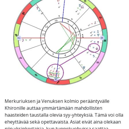
Merkuriuksen ja Venuksen kolmio perääntyvälle
Khironille auttaa ymmärtämään mahdollisten
haasteiden taustalla olevia syy-yhteyksiä. Tämä voi olla
eheyttävää sekä opettavaista. Asiat eivät aina olekaan
niin yksinkertaisia, kun tunnekuohuissa saattaa