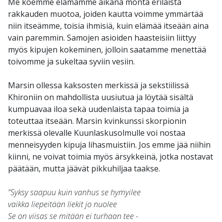
Me koemme elämämme aikana monta erilaista
rakkauden muotoa, joiden kautta voimme ymmärtää
niin itseämme, toisia ihmisiä, kuin elämää itseään aina
vain paremmin. Samojen asioiden haasteisiin liittyy
myös kipujen kokeminen, jolloin saatamme menettää
toivomme ja sukeltaa syviin vesiin.
Marsin ollessa kaksosten merkissä ja sekstiilissä
Khironiin on mahdollista uusiutua ja löytää sisältä
kumpuavaa iloa sekä uudenlaista tapaa toimia ja
toteuttaa itseään. Marsin kvinkunssi skorpionin
merkissä olevalle Kuunlaskusolmulle voi nostaa
menneisyyden kipuja lihasmuistiin. Jos emme jää niihin
kiinni, ne voivat toimia myös ärsykkeinä, jotka nostavat
päätään, mutta jäävät pikkuhiljaa taakse.
”Syksy saapuu kuin vanhus se hymyilee
vaikka liepeitään liekit jo nuolee
Se on viisas se mitään ei turhaan tee -