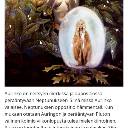
Aurinko on neitsyen merkissä ja oppositiossa
perääntyvään Neptunukseen. Siinä missä Aurinko
valaisee, Neptunuksen oppositio hämmentää. Kun
mukaan otetaan Auringon ja perääntyvän Pluton
välinen kolmio viikonlopusta tulee mielenkiintoinen.
Pluto on luonteeltaan intensiivinen ja voimakas. Siinä