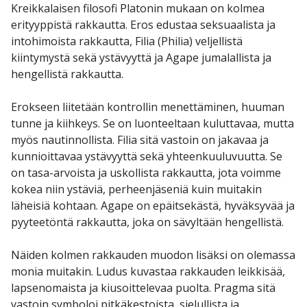
Kreikkalaisen filosofi Platonin mukaan on kolmea
erityyppistä rakkautta. Eros edustaa seksuaalista ja
intohimoista rakkautta, Filia (Philia) veljellistä
kiintymystä sekä ystävyyttä ja Agape jumalallista ja
hengellistä rakkautta.
Erokseen liitetään kontrollin menettäminen, huuman
tunne ja kiihkeys. Se on luonteeltaan kuluttavaa, mutta
myös nautinnollista. Filia sitä vastoin on jakavaa ja
kunnioittavaa ystävyyttä sekä yhteenkuuluvuutta. Se
on tasa-arvoista ja uskollista rakkautta, jota voimme
kokea niin ystäviä, perheenjäseniä kuin muitakin
läheisiä kohtaan. Agape on epäitsekästä, hyväksyvää ja
pyyteetöntä rakkautta, joka on sävyltään hengellistä.
Näiden kolmen rakkauden muodon lisäksi on olemassa
monia muitakin. Ludus kuvastaa rakkauden leikkisää,
lapsenomaista ja kiusoittelevaa puolta. Pragma sitä
vastoin symboloi pitkäkestoista, sielullista ja