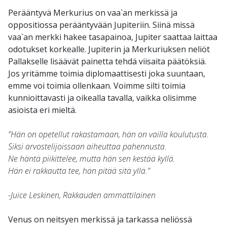
Perääntyvä Merkurius on vaa`an merkissä ja
oppositiossa perääntyvään Jupiteriin. Siinä missä
vaa`an merkki hakee tasapainoa, Jupiter saattaa laittaa
odotukset korkealle. Jupiterin ja Merkuriuksen neliöt
Pallakselle lisäävät painetta tehdä viisaita päätöksiä.
Jos yritämme toimia diplomaattisesti joka suuntaan,
emme voi toimia ollenkaan. Voimme silti toimia
kunnioittavasti ja oikealla tavalla, vaikka olisimme
asioista eri mieltä.
”Hän on opetellut rakastamaan, hän on vailla koulutusta.
Siksi arvostelijoissaan aiheuttaa pahennusta.
Ne häntä piikittelee, mutta hän sen kestää kyllä.
Hän ei rakkautta tee, hän pitää sitä yllä.”
-Juice Leskinen, Rakkauden ammattilainen
Venus on neitsyen merkissä ja tarkassa neliössä