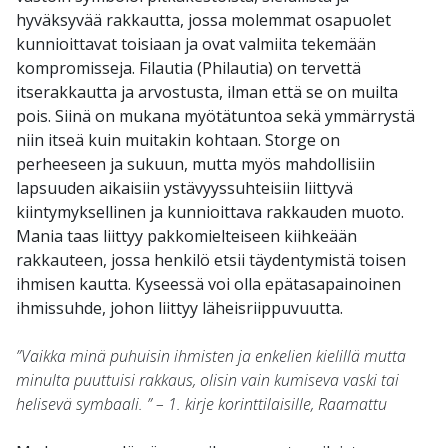
hyväksyvää rakkautta, jossa molemmat osapuolet
kunnioittavat toisiaan ja ovat valmiita tekemään
kompromisseja. Filautia (Philautia) on tervettä
itserakkautta ja arvostusta, ilman että se on muilta
pois. Siinä on mukana myötätuntoa sekä ymmärrystä
niin itseä kuin muitakin kohtaan. Storge on
perheeseen ja sukuun, mutta myös mahdollisiin
lapsuuden aikaisiin ystävyyssuhteisiin liittyvä
kiintymyksellinen ja kunnioittava rakkauden muoto.
Mania taas liittyy pakkomielteiseen kiihkeään
rakkauteen, jossa henkilö etsii täydentymistä toisen
ihmisen kautta. Kyseessä voi olla epätasapainoinen
ihmissuhde, johon liittyy läheisriippuvuutta.
”Vaikka minä puhuisin ihmisten ja enkelien kielillä mutta
minulta puuttuisi rakkaus, olisin vain kumiseva vaski tai
helisevä symbaali. ” – 1. kirje korinttilaisille, Raamattu