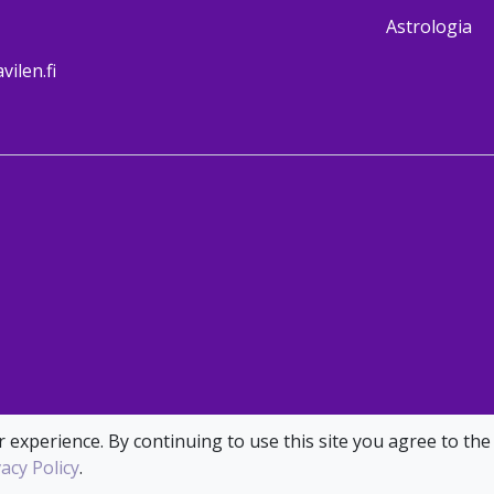
Astrologia
ilen.fi
 experience. By continuing to use this site you agree to the
vacy Policy
.