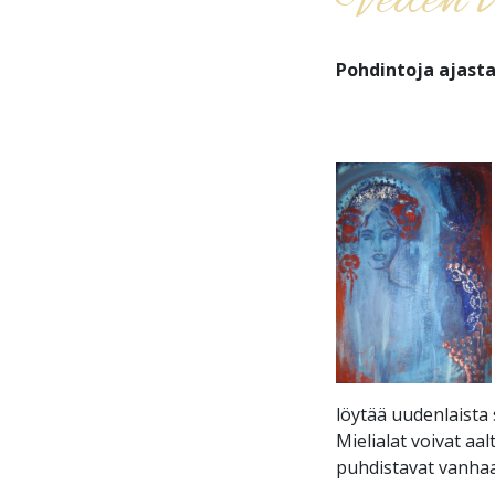
Veden v
Pohdintoja ajast
löytää uudenlaista 
Mielialat voivat aa
puhdistavat vanha