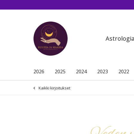
Siirry pääsisältöön (Paina Enter)
Astrologi
2026
2025
2024
2023
2022
Kaikki kirjoitukset
-