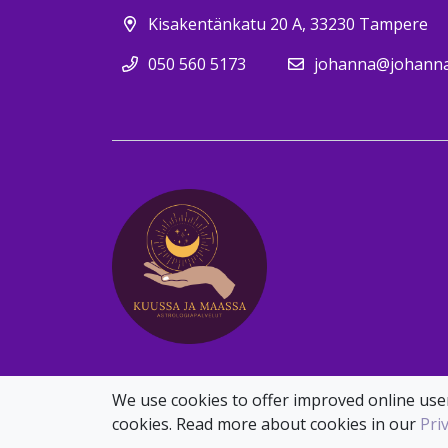
Kisakentänkatu 20 A, 33230 Tampere
050 560 5173
johanna@johannav
We use cookies to offer improved online user
cookies. Read more about cookies in our
Pri