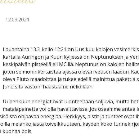
iisaus
a
12.03.2021
Lauantaina 13.3. kello 12:21 on Uusikuu kalojen vesimerk
kartalla Auringon ja Kuun kyljessä on Neptunuksen ja Ve
keskipäivän pisteellä eli MC:llä. Neptunus on kalojen hallit
joten se moninkertaistaa ajassa olevan vetisen laadun. Ka
oleva Pluto maadoittaa ja tukee edellä mainittua pakettia 
Juno sitä vastoin haastaa ne neliöllään.
Uudenkuun energiat ovat luonteeltaan soljuvia, mutta hetk
matalapainetta voi olla havaittavissa. Jos osaamme antaa l
sisäistä ohjaavaa energiaa. Herkkyys, aistit ja tunteet ovat i
ltoilla melankoliasta toiveikkuuteen, käyden koko tunnekirjo
a kuonaa pois.