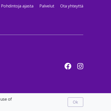
Pohdintoja ajasta
Palvelut
Ota yhteyttä
Facebook
Instagram
 use of
Ok