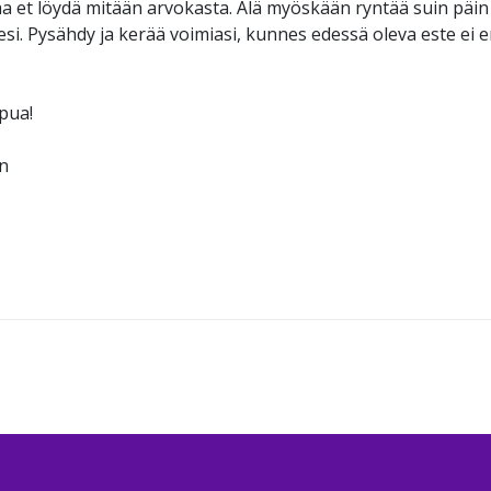
a et löydä mitään arvokasta. Älä myöskään ryntää suin päin
esi. Pysähdy ja kerää voimiasi, kunnes edessä oleva este ei enä
ppua!
in