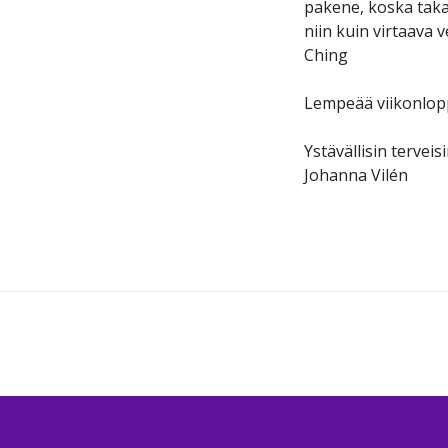
pakene, koska taka
niin kuin virtaava v
Ching
Lempeää viikonlo
Ystävällisin terveis
Johanna Vilén