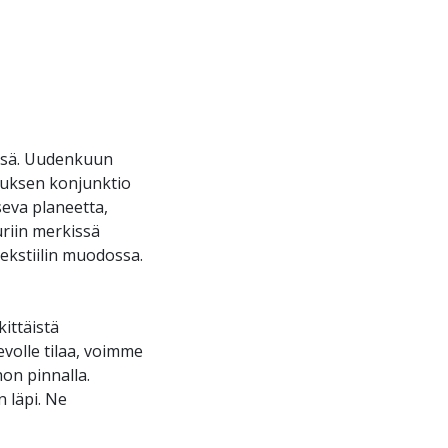
issä. Uudenkuun
nuksen konjunktio
seva planeetta,
uriin merkissä
sekstiilin muodossa.
ittäistä
evolle tilaa, voimme
hon pinnalla.
n läpi. Ne