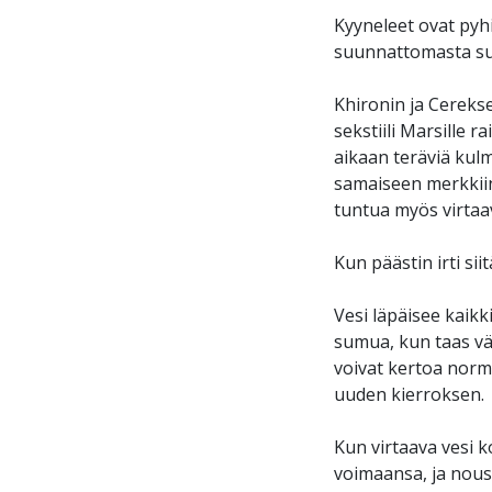
Kyyneleet ovat pyh
suunnattomasta sur
Khironin ja Cereks
sekstiili Marsille r
aikaan teräviä kulm
samaiseen merkkiin
tuntua myös virtaa
Kun päästin irti sii
Vesi läpäisee kaik
sumua, kun taas väl
voivat kertoa norm
uuden kierroksen.
Kun virtaava vesi k
voimaansa, ja nouse