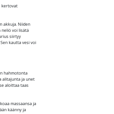
e kertovat
n akkuja. Niiden
neliö voi lisätä
ius siirtyy
Sen kautta vesi voi
 on hahmotonta
 alitajunta ja unet
e aloittaa taas
 kokoaa massaansa ja
kään käänny ja