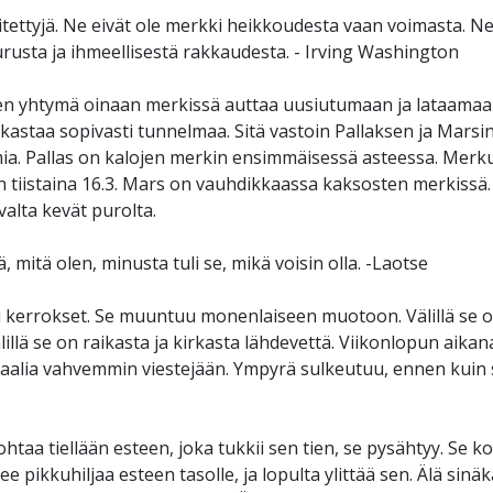
itettyjä. Ne eivät ole merkki heikkoudesta vaan voimasta. N
usta ja ihmeellisestä rakkaudesta. - Irving Washington
en yhtymä oinaan merkissä auttaa uusiutumaan ja lataamaa
aikastaa sopivasti tunnelmaa. Sitä vastoin Pallaksen ja Marsin 
ia. Pallas on kalojen merkin ensimmäisessä asteessa. Merkur
 tiistaina 16.3. Mars on vauhdikkaassa kaksosten merkissä. 
valta kevät purolta.
tä, mitä olen, minusta tuli se, mikä voisin olla. -Laotse
ki kerrokset. Se muuntuu monenlaiseen muotoon. Välillä se
illä se on raikasta ja kirkasta lähdevettä. Viikonlopun aikana
aalia vahvemmin viestejään. Ympyrä sulkeutuu, ennen kuin s
ohtaa tiellään esteen, joka tukkii sen tien, se pysähtyy. Se
e pikkuhiljaa esteen tasolle, ja lopulta ylittää sen. Älä sinä