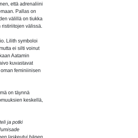
nen, että adrenaliini
lemaan. Pallas on
den välillä on tiukka
tiriitojen välissä.
o. Lilith symboloi
utta ei silti voinut
ukaan Aatamin
aivo kuvastavat
e oman feminiinisen
lämä on täynnä
ttomuuksien keskellä,
li ja potki
n lumisade
een laskeutui hänen