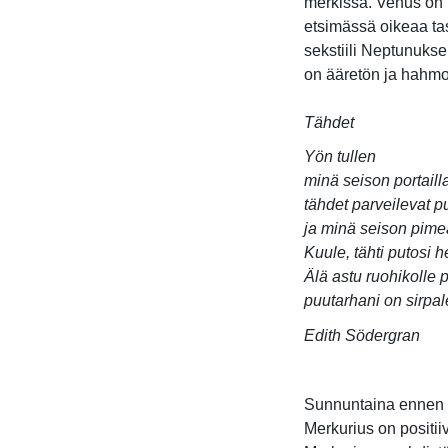
merkissä. Venus on 
etsimässä oikeaa t
sekstiili Neptunukse
on ääretön ja hahmo
Tähdet
Yön tullen
minä seison portail
tähdet parveilevat 
ja minä seison pime
Kuule, tähti putosi 
Älä astu ruohikolle p
puutarhani on sirpal
Edith Södergran
Sunnuntaina ennen t
Merkurius on posit