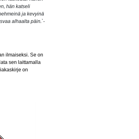
n, hän katseli
 pehmeinä ja kevyinä
svaa alhaalta päin.`-
an ilmaiseksi. Se on
lata
sen laittamalla
iakaskirje on