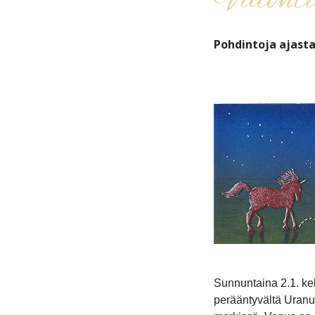
Valontä
Pohdintoja ajast
Sunnuntaina 2.1. ke
perääntyvältä Uranu