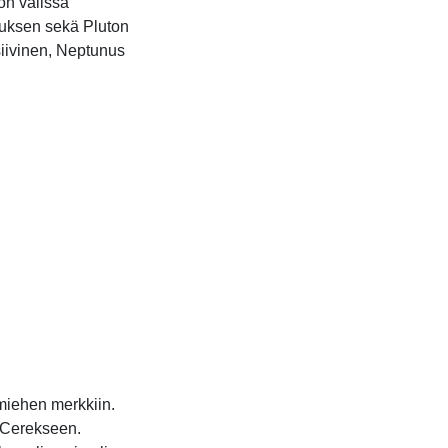
on välissä
uksen sekä Pluton
siivinen, Neptunus
miehen merkkiin.
 Cerekseen.