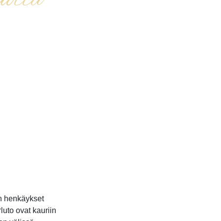
uotta
en henkäykset
uto ovat kauriin