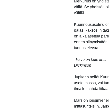
Merkurius on yhdistäv
väliä. Se yhdistää 
välillä.
Kuunnoususolmu on a
palasi kaksosiin tak
on aika asettua pa
ennen siirtymistään 
tunnustelevaa.
`Toivo on kuin lintu
Dickinson
Jupiterin neliöt Kuu
asetelmassa, voi tunt
ilma leimahda liikaa
Mars on jousimiehen 
mittasuhteisiin. Järk