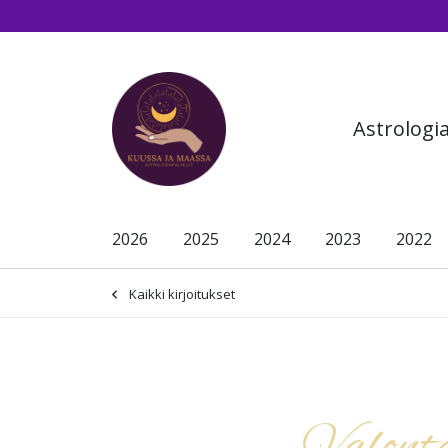
Siirry pääsisältöön (Paina Enter)
Astrologi
2026
2025
2024
2023
2022
Kaikki kirjoitukset
-