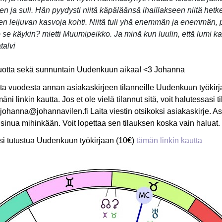
n ja suli. Hän pyydysti niitä käpäläänsä ihaillakseen niitä hetke
den leijuvan kasvoja kohti. Niitä tuli yhä enemmän ja enemmän,
 se käykin? mietti Muumipeikko. Ja minä kun luulin, että lumi ka
talvi
otta sekä sunnuntain Uudenkuun aikaa! <3 Johanna
ta vuodesta annan asiakaskirjeen tilanneille Uudenkuun työkirj
ni linkin kautta. Jos et ole vielä tilannut sitä, voit halutessasi ti
 johanna@johannavilen.fi Laita viestin otsikoksi asiakaskirje. As
sinua mihinkään. Voit lopettaa sen tilauksen koska vain haluat.
si tutustua Uudenkuun työkirjaan (10€)
tämän linkin kautta