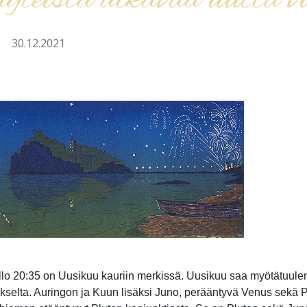
yteistä alkavaa uutta v
a
30.12.2021
llo 20:35 on Uusikuu kauriin merkissä. Uusikuu saa myötätuul
kselta. Auringon ja Kuun lisäksi Juno, perääntyvä Venus sekä Pl