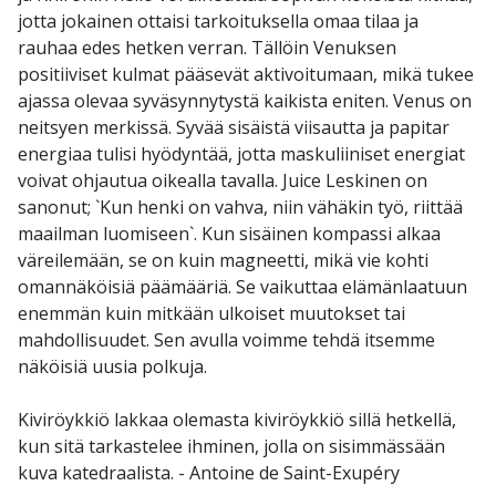
jotta jokainen ottaisi tarkoituksella omaa tilaa ja
rauhaa edes hetken verran. Tällöin Venuksen
positiiviset kulmat pääsevät aktivoitumaan, mikä tukee
ajassa olevaa syväsynnytystä kaikista eniten. Venus on
neitsyen merkissä. Syvää sisäistä viisautta ja papitar
energiaa tulisi hyödyntää, jotta maskuliiniset energiat
voivat ohjautua oikealla tavalla. Juice Leskinen on
sanonut; `Kun henki on vahva, niin vähäkin työ, riittää
maailman luomiseen`. Kun sisäinen kompassi alkaa
väreilemään, se on kuin magneetti, mikä vie kohti
omannäköisiä päämääriä. Se vaikuttaa elämänlaatuun
enemmän kuin mitkään ulkoiset muutokset tai
mahdollisuudet. Sen avulla voimme tehdä itsemme
näköisiä uusia polkuja.
Kiviröykkiö lakkaa olemasta kiviröykkiö sillä hetkellä,
kun sitä tarkastelee ihminen, jolla on sisimmässään
kuva katedraalista. - Antoine de Saint-Exupéry