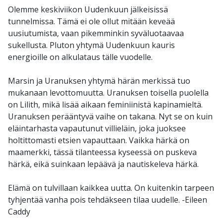
Olemme keskiviikon Uudenkuun jälkeisissä
tunnelmissa. Tämä ei ole ollut mitään keveää
uusiutumista, vaan pikemminkin syväluotaavaa
sukellusta. Pluton yhtymä Uudenkuun kauris
energioille on alkulataus tälle vuodelle.
Marsin ja Uranuksen yhtymä härän merkissä tuo
mukanaan levottomuutta. Uranuksen toisella puolella
on Lilith, mikä lisää aikaan feminiinistä kapinamieltä.
Uranuksen perääntyvä vaihe on takana. Nyt se on kuin
eläintarhasta vapautunut villieläin, joka juoksee
holtittomasti etsien vapauttaan. Vaikka härkä on
maamerkki, tässä tilanteessa kyseessä on puskeva
härkä, eikä suinkaan lepäävä ja nautiskeleva härkä.
Elämä on tulvillaan kaikkea uutta. On kuitenkin tarpeen
tyhjentää vanha pois tehdäkseen tilaa uudelle. -Eileen
Caddy