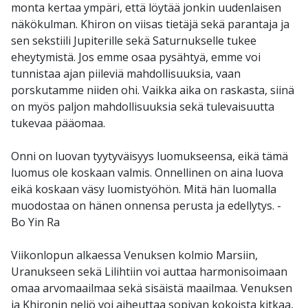
monta kertaa ympäri, että löytää jonkin uudenlaisen
näkökulman. Khiron on viisas tietäjä sekä parantaja ja
sen sekstiili Jupiterille sekä Saturnukselle tukee
eheytymistä. Jos emme osaa pysähtyä, emme voi
tunnistaa ajan piileviä mahdollisuuksia, vaan
porskutamme niiden ohi. Vaikka aika on raskasta, siinä
on myös paljon mahdollisuuksia sekä tulevaisuutta
tukevaa pääomaa.
Onni on luovan tyytyväisyys luomukseensa, eikä tämä
luomus ole koskaan valmis. Onnellinen on aina luova
eikä koskaan väsy luomistyöhön. Mitä hän luomalla
muodostaa on hänen onnensa perusta ja edellytys. -
Bo Yin Ra
Viikonlopun alkaessa Venuksen kolmio Marsiin,
Uranukseen sekä Lilihtiin voi auttaa harmonisoimaan
omaa arvomaailmaa sekä sisäistä maailmaa. Venuksen
ja Khironin neliö voi aiheuttaa sopivan kokoista kitkaa,