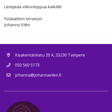
Lempeää viikonloppua kaikille!
Ystävällisin terveisin
Johanna Vilén
Kisakentänkatu 20 A, 33230 Tampere
050 560 5173
johanna@johannavilen.fi