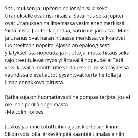
Saturnuksen ja Jupiterin neliöt Marsille sekä
Uranukselle ovat ristiriitaisia. Saturnus sekä Jupiter
ovat Uranuksen hallitsemassa vesimiehen merkissä.
Siinä missä Jupiter laajentaa, Saturnus jarruttaa. Mars
ja Uranus ovat härän hitaassa merkissä, vaikka ovat
luonteeltaan nopeita. Ajassa on epäloogisesti
yllätyksellistä nopeutta ja irtiottoja, mutta hitaus sekä
rajoitteet tulevat myös yllättävällä nopeudella. Tätä
voisi kuvailla moottoritie vertauksella, missä täydessä
vauhdissa olevat autot pysähtyvät kerta heitolla ja
ilman ennakkovaroitusta.
Ratkaisuja on huomattavasti helpompaa tarjota, jos ei
ole ihan perillä ongelmasta.
-Malcolm Forbes
Joskus jäämme totuttuihin ajatuskierteisiin kiinni.
Silloin voisi olla järkevämpää kääntää tiimalasia niin