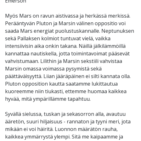
Emerson
Myös Mars on ravun aistivassa ja herkässä merkissä.
Perääntyvän Pluton ja Marsin välinen oppositio voi
saada Mars energiat puolustuskannalle. Neptunuksen
sekä Pallaksen kolmiot tuntuvat vielä, vaikka
intensiivisin aika onkin takana. Näillä jälkilämmöillä
kannattaa nautiskella, jotta toimintavoimat pääsevät
vahvistumaan. Lilithin ja Marsin sekstiili vahvistaa
Marsin omassa voimassa pysymistä sekä
päättäväisyyttä. Liian jääräpäinen ei silti kannata olla.
Pluton opposition kautta saatamme lukittautua
kuoreemme niin tiukasti, ettemme huomaa kaikkea
hyvää, mitä ympärillämme tapahtuu.
Syvällä sielussa, tuskan ja sekasorron alla, avautuu
ääretön, suuri hiljaisuus - rannaton ja tyyni meri, jota
mikään ei voi häiritä. Luonnon määrätön rauha,
kaikkea ymmärrystä ylempi. Sitä me kaipaamme ja