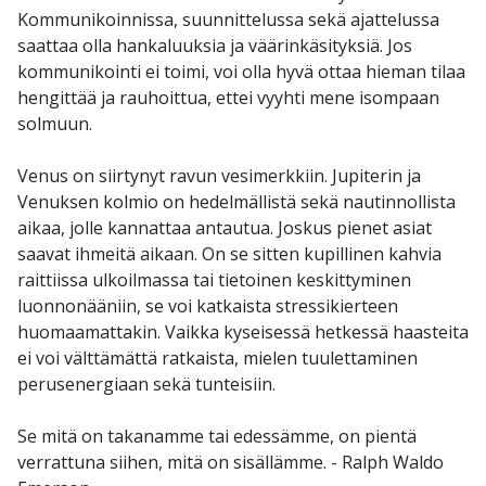
Kommunikoinnissa, suunnittelussa sekä ajattelussa
saattaa olla hankaluuksia ja väärinkäsityksiä. Jos
kommunikointi ei toimi, voi olla hyvä ottaa hieman tilaa
hengittää ja rauhoittua, ettei vyyhti mene isompaan
solmuun.
Venus on siirtynyt ravun vesimerkkiin. Jupiterin ja
Venuksen kolmio on hedelmällistä sekä nautinnollista
aikaa, jolle kannattaa antautua. Joskus pienet asiat
saavat ihmeitä aikaan. On se sitten kupillinen kahvia
raittiissa ulkoilmassa tai tietoinen keskittyminen
luonnonääniin, se voi katkaista stressikierteen
huomaamattakin. Vaikka kyseisessä hetkessä haasteita
ei voi välttämättä ratkaista, mielen tuulettaminen
perusenergiaan sekä tunteisiin.
Se mitä on takanamme tai edessämme, on pientä
verrattuna siihen, mitä on sisällämme. - Ralph Waldo