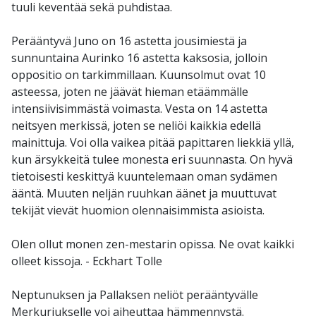
tuuli keventää sekä puhdistaa.
Perääntyvä Juno on 16 astetta jousimiestä ja
sunnuntaina Aurinko 16 astetta kaksosia, jolloin
oppositio on tarkimmillaan. Kuunsolmut ovat 10
asteessa, joten ne jäävät hieman etäämmälle
intensiivisimmästä voimasta. Vesta on 14 astetta
neitsyen merkissä, joten se neliöi kaikkia edellä
mainittuja. Voi olla vaikea pitää papittaren liekkiä yllä,
kun ärsykkeitä tulee monesta eri suunnasta. On hyvä
tietoisesti keskittyä kuuntelemaan oman sydämen
ääntä. Muuten neljän ruuhkan äänet ja muuttuvat
tekijät vievät huomion olennaisimmista asioista.
Olen ollut monen zen-mestarin opissa. Ne ovat kaikki
olleet kissoja. - Eckhart Tolle
Neptunuksen ja Pallaksen neliöt perääntyvälle
Merkuriukselle voi aiheuttaa hämmennystä.