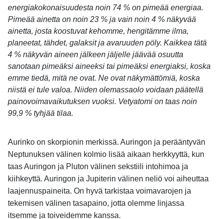
energiakokonaisuudesta noin 74 % on pimeää energiaa.
Pimeää ainetta on noin 23 % ja vain noin 4 % näkyvää
ainetta, josta koostuvat kehomme, hengitämme ilma,
planeetat, tähdet, galaksit ja avaruuden pöly. Kaikkea tätä
4 % näkyvän aineen jälkeen jäljelle jäävää osuutta
sanotaan pimeäksi aineeksi tai pimeäksi energiaksi, koska
emme tiedä, mitä ne ovat. Ne ovat näkymättömiä, koska
niistä ei tule valoa. Niiden olemassaolo voidaan päätellä
painovoimavaikutuksen vuoksi. Vetyatomi on taas noin
99,9 % tyhjää tilaa.
Aurinko on skorpionin merkissä. Auringon ja perääntyvän
Neptunuksen välinen kolmio lisää aikaan herkkyyttä, kun
taas Auringon ja Pluton välinen sekstiili intohimoa ja
kiihkeyttä. Auringon ja Jupiterin välinen neliö voi aiheuttaa
laajennuspaineita. On hyvä tarkistaa voimavarojen ja
tekemisen välinen tasapaino, jotta olemme linjassa
itsemme ja toiveidemme kanssa.