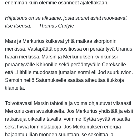
enemmän kuin olemme osanneet ajatellakaan.
Hiljaisuus on se alkuaine, josta suuret asiat muovaavat
itse itsensä. — Thomas Carlyle
Mars ja Merkurius kulkevat yhtä matkaa skorpionin
merkissä. Vastapäätä oppositiossa on perääntyvä Uranus
härän merkissä. Marsin ja Merkuriuksen kvinkunssi
perääntyvälle Khironille sekä perääntyvälle Cerekselle
että Lilithille muodostaa jumalan sormi eli Jod suurkuvion.
Samoin neliö Saturnukselle saattaa aiheuttaa tiukkoja
tilanteita.
Toivottavasti Marsin tahtotila ja voima ohjautuvat viisaasti
Merkuriuksen avustuksella. Jos Merkurius yhdistää ja etsii
ratkaisuja oikealla tavalla, voimme löytää syvää viisautta
sekä hyviä toimintatapoja. Jos Merkuriuksen energia
hajaantuu liian moneen suuntaan, se sekoittaa ja