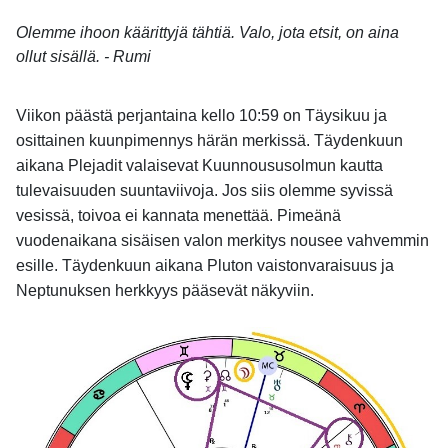
Olemme ihoon käärittyjä tähtiä. Valo, jota etsit, on aina
ollut sisällä. - Rumi
Viikon päästä perjantaina kello 10:59 on Täysikuu ja
osittainen kuunpimennys härän merkissä. Täydenkuun
aikana Plejadit valaisevat Kuunnoususolmun kautta
tulevaisuuden suuntaviivoja. Jos siis olemme syvissä
vesissä, toivoa ei kannata menettää. Pimeänä
vuodenaikana sisäisen valon merkitys nousee vahvemmin
esille. Täydenkuun aikana Pluton vaistonvaraisuus ja
Neptunuksen herkkyys pääsevät näkyviin.