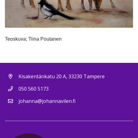
Teoskuva; Tiina Poutanen
Kisakentänkatu 20 A, 33230 Tampere
050 560 5173
johanna@johannavilen.fi