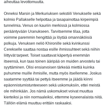
aiheuttaa levottomuutta.
Onneksi Marsin ja Merkuriuksen sekstiili Venukselle sekä
kolmio Pallakselle helpottaa ja tasapainottaa kirpeimpiä
tunnelmia. Venus on kauriin merkissä ja kolmiossa
perääntyvään Uranukseen. Tarvitsemme tilaa, jotta
voimme paremmin hengittää ja löytää omannäköisiä
polkuja. Venuksen neliö Khironille sekä kvinkunssi
Cerekselle saattaa nostaa esille ihmissuhteet sekä niihin
liittyvät tarpeet. Toiset saattavat käpertyä enemmän
itseensä, kun taas toinen ääripää on muiden arvostelu tai
syyttäminen. Olisi ensiarvoisen tärkeää miettiä kuinka
puhumme muille ihmisille, mutta myös itsellemme. Joskus
saatamme syyttää tai pettyä itseemme ja jäädä kiinni
epäonnistumistunteeseen sekä uskomuksiin, ettei meistä
ole mihinkään. Jos nämä uskomukset voivat muuttua
kierteiksi ja niin normaaleiksi, ettemme kyseenalaista niitä.
Tällöin elämä muuttuu erittäin raskaaksi.