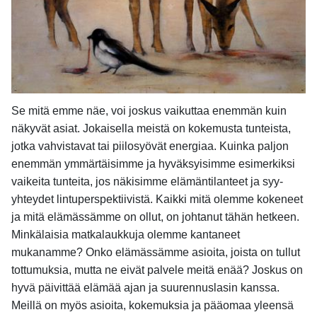
Se mitä emme näe, voi joskus vaikuttaa enemmän kuin
näkyvät asiat. Jokaisella meistä on kokemusta tunteista,
jotka vahvistavat tai piilosyövät energiaa. Kuinka paljon
enemmän ymmärtäisimme ja hyväksyisimme esimerkiksi
vaikeita tunteita, jos näkisimme elämäntilanteet ja syy-
yhteydet lintuperspektiivistä. Kaikki mitä olemme kokeneet
ja mitä elämässämme on ollut, on johtanut tähän hetkeen.
Minkälaisia matkalaukkuja olemme kantaneet
mukanamme? Onko elämässämme asioita, joista on tullut
tottumuksia, mutta ne eivät palvele meitä enää? Joskus on
hyvä päivittää elämää ajan ja suurennuslasin kanssa.
Meillä on myös asioita, kokemuksia ja pääomaa yleensä