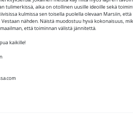
 tulimerkissä, aika on otollinen uusille ideoille sekä toimint
ivisissa kulmissa sen toisella puolella olevaan Marsiin, että 
a Vestaan nähden. Näistä muodostuu hyvä kokonaisuus, mikä
maailman, että toiminnan välistä jännitettä.
ua kaikille!
in
sa.com