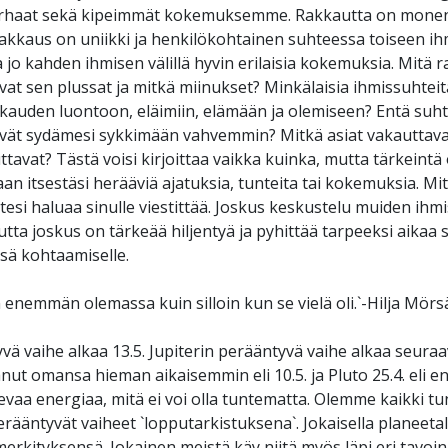
arhaat sekä kipeimmät kokemuksemme. Rakkautta on monen
 rakkaus on uniikki ja henkilökohtainen suhteessa toiseen i
 jo kahden ihmisen välillä hyvin erilaisia kokemuksia. Mitä r
vat sen plussat ja mitkä miinukset? Minkälaisia ihmissuhtei
kkauden luontoon, eläimiin, elämään ja olemiseen? Entä suht
ävät sydämesi sykkimään vahvemmin? Mitkä asiat vakauttav
tavat? Tästä voisi kirjoittaa vaikka kuinka, mutta tärkeintä 
n itsestäsi herääviä ajatuksia, tunteita tai kokemuksia. Mit
utesi haluaa sinulle viestittää. Joskus keskustelu muiden ih
tta joskus on tärkeää hiljentyä ja pyhittää tarpeeksi aikaa s
nsä kohtaamiselle.
 enemmän olemassa kuin silloin kun se vielä oli.`-Hilja Mörs
ä vaihe alkaa 13.5. Jupiterin perääntyvä vaihe alkaa seuraa
nut omansa hieman aikaisemmin eli 10.5. ja Pluto 25.4. eli ens
levaa energiaa, mitä ei voi olla tuntematta. Olemme kaikki 
erääntyvät vaiheet `lopputarkistuksena`. Jokaisella planeeta
erkityksensä. Jokainen meistä käy niitä myös läpi eri tavoin