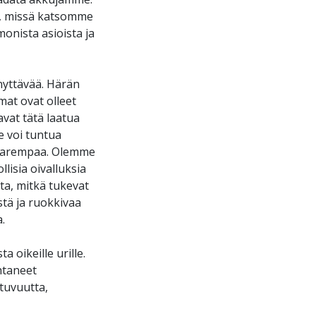
a, missä katsomme
onista asioista ja
nyttävää. Härän
mat ovat olleet
vat tätä laatua
e voi tuntua
tä parempaa. Olemme
llisia oivalluksia
ta, mitkä tukevat
stä ja ruokkivaa
.
 oikeille urille.
htaneet
utuvuutta,