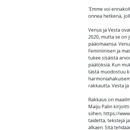
`Emme voi ennakolt
onnea hetkenä, joll
Venus ja Vesta ova
2020, mutta se on 
pääomaansa. Venus 
Feminiinisen ja mas
tukee sisäistä arvo
päätöksiä. Kun muk
tästä muodostuu ku
harmoniahakuisemp
rakkautta. Vesta j
Rakkaus on maailma
Maiju Palin kirjoitt
siihen; https://ww
taidetta, tekstejä 
alkaen. Sitä tehdä