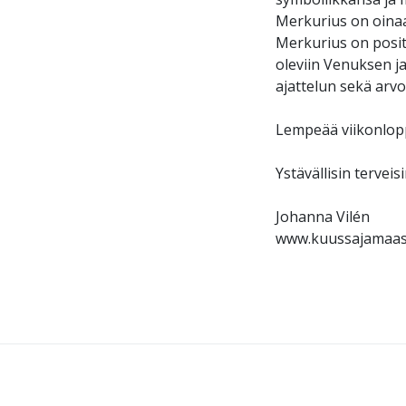
Merkurius on oinaan
Merkurius on positi
oleviin Venuksen j
ajattelun sekä arvo
Lempeää viikonlopp
Ystävällisin terveis
Johanna Vilén
www.kuussajamaas