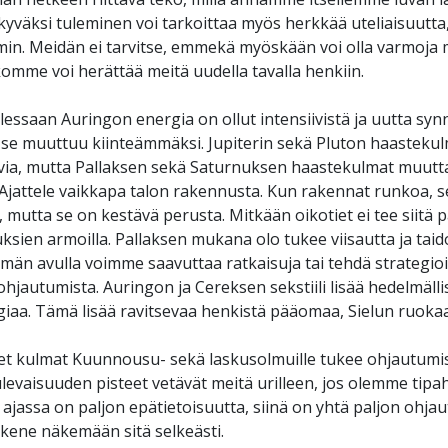
kyväksi tuleminen voi tarkoittaa myös herkkää uteliaisuutt
min. Meidän ei tarvitse, emmekä myöskään voi olla varmoja m
nkomme voi herättää meitä uudella tavalla henkiin.
lessaan Auringon energia on ollut intensiivistä ja uutta syn
ä se muuttuu kiinteämmäksi. Jupiterin sekä Pluton haastekul
ivia, mutta Pallaksen sekä Saturnuksen haastekulmat muutta
 Ajattele vaikkapa talon rakennusta. Kun rakennat runkoa, s
tä, mutta se on kestävä perusta. Mitkään oikotiet ei tee sii
uksien armoilla. Pallaksen mukana olo tukee viisautta ja taido
män avulla voimme saavuttaa ratkaisuja tai tehdä strategioi
jautumista. Auringon ja Cereksen sekstiili lisää hedelmälli
iaa. Tämä lisää ravitsevaa henkistä pääomaa, Sielun ruokaa
et kulmat Kuunnousu- sekä laskusolmuille tukee ohjautumista
levaisuuden pisteet vetävät meitä urilleen, jos olemme tipa
ka ajassa on paljon epätietoisuutta, siinä on yhtä paljon ohja
kene näkemään sitä selkeästi.