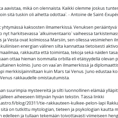
a aavistaa, mikä on olennaista. Kaikki olemme joskus tunte
oin sitä tuskin oli aihetta odottaa`. - Antoine de Saint-Exupé
t yhtymässä kaksosten ilmamerkissä. Venuksen perääntyvä v
jo nyt harkitsevassa `alkuinventaario` vaiheessa tarkistemas
ja Vesta ovat kolmiossa Marsiin, sen ollessa vesimiehen i
kuliinisen energian välinen silta kannattaa tietoisesti akti
maailmaa, rakkautta että toimintaa, tekoja sekä näiden tasa
aan ottaa hieman isommalla orbilla eli etäisyydellä olevan 
ltainen kolmio. Juno on vaa`an ilmamerkissä ja diplomaatt
i merkkisijainniltaan kuin Mars tai Venus. Juno edustaa 
a Venus rakkaudelle omistautumista.
n suurimpia mysteereitä ja silti luonnollinen elämää ylläpi
i jälleen aiheeseen liittyvän hyvän tekstin. Tässä linkki
w.astro.fi/blog/20311/tie-rakkauteen-kulkee-pelon-lapi Rakk
ja sitä on tutkittu mytologian, tieteen ja psykologian kautta
än edelleen ja tullaan tekemään toivottavasti viimeiseen he