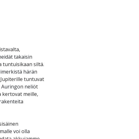
stavalta,
eidät takaisin
 tuntuisikaan siltä.
limerkistä härän
Jupiterille tuntuvat
 Auringon neliöt
 kertovat meille,
rakenteita
sisäinen
alle voi olla
ladata akkujamme.