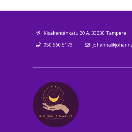
Kisakentänkatu 20 A, 33230 Tampere
050 560 5173
johanna@johannav