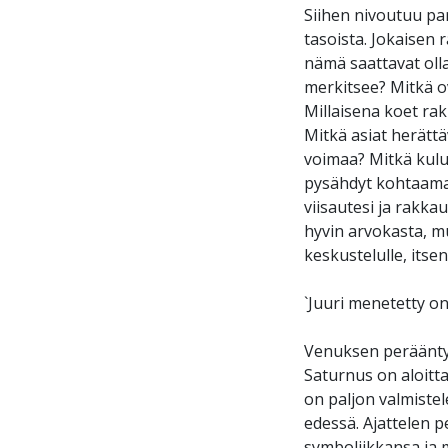
Siihen nivoutuu p
tasoista. Jokaisen
nämä saattavat olla
merkitsee? Mitkä o
Millaisena koet ra
Mitkä asiat herätt
voimaa? Mitkä kulut
pysähdyt kohtaamaa
viisautesi ja rakka
hyvin arvokasta, mu
keskustelulle, itse
`Juuri menetetty on
Venuksen perääntyv
Saturnus on aloitta
on paljon valmiste
edessä. Ajattelen p
symboliikkansa ja m