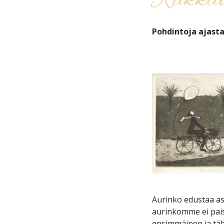
Rakkaud
Pohdintoja ajast
Aurinko edustaa ast
aurinkomme ei paist
ensimmäinen ja täh