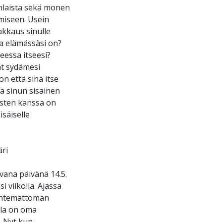
laista sekä monen
hmiseen. Usein
akkaus sinulle
ta elämässäsi on?
eessa itseesi?
at sydämesi
on että sinä itse
ä sinun sisäinen
misten kanssa on
isäiselle
äri
vana päivänä 14.5.
i viikolla. Ajassa
tuntemattoman
lla on oma
. Nyt kun