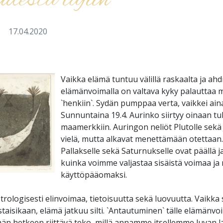
esta lajiin
a
17.04.2020
Vaikka elämä tuntuu välillä raskaalta ja ahdi
elämänvoimalla on valtava kyky palauttaa m
`henkiin`. Sydän pumppaa verta, vaikkei aina
Sunnuntaina 19.4. Aurinko siirtyy oinaan tu
maamerkkiin. Auringon neliöt Plutolle sekä 
vielä, mutta alkavat menettämään otettaan.
Pallakselle sekä Saturnukselle ovat päällä ja
kuinka voimme valjastaa sisäistä voimaa ja 
käyttöpääomaksi.
rologisesti elinvoimaa, tietoisuutta sekä luovuutta. Vaikka 
aisikaan, elämä jatkuu silti. `Antautuminen` tälle elämänvoim
än hetkeen riittävä teko, millä annamme itsellemme luvan 