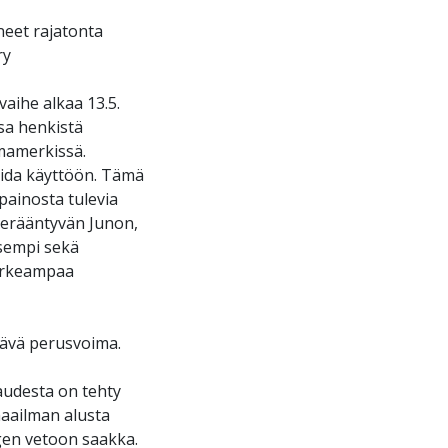
neet rajatonta
ry
aihe alkaa 13.5.
sa henkistä
lmamerkissä.
voida käyttöön. Tämä
painosta tulevia
perääntyvän Junon,
isempi sekä
korkeampaa
tävä perusvoima.
audesta on tehty
 maailman alusta
ngen vetoon saakka.