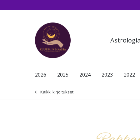
Siirry pääsisältöön (Paina Enter)
Astrologi
2026
2025
2024
2023
2022
Kaikki kirjoitukset
-