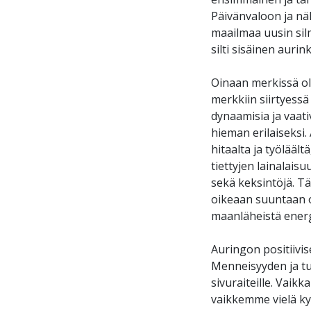
Päivänvaloon ja nä
maailmaa uusin sil
silti sisäinen auri
Oinaan merkissä ol
merkkiin siirtyess
dynaamisia ja vaat
hieman erilaiseksi.
hitaalta ja työlääl
tiettyjen lainalaisu
sekä keksintöjä. Tä
oikeaan suuntaan oh
maanläheistä energ
Auringon positiivis
Menneisyyden ja tu
sivuraiteille. Vaik
vaikkemme vielä ky