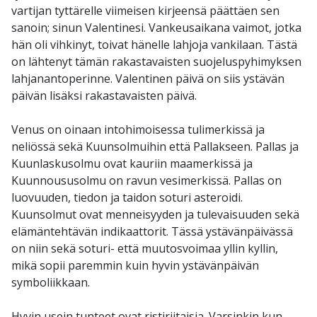
vartijan tyttärelle viimeisen kirjeensä päättäen sen
sanoin; sinun Valentinesi. Vankeusaikana vaimot, jotka
hän oli vihkinyt, toivat hänelle lahjoja vankilaan. Tästä
on lähtenyt tämän rakastavaisten suojeluspyhimyksen
lahjanantoperinne. Valentinen päivä on siis ystävän
päivän lisäksi rakastavaisten päivä.
Venus on oinaan intohimoisessa tulimerkissä ja
neliössä sekä Kuunsolmuihin että Pallakseen. Pallas ja
Kuunlaskusolmu ovat kauriin maamerkissä ja
Kuunnoususolmu on ravun vesimerkissä. Pallas on
luovuuden, tiedon ja taidon soturi asteroidi.
Kuunsolmut ovat menneisyyden ja tulevaisuuden sekä
elämäntehtävän indikaattorit. Tässä ystävänpäivässä
on niin sekä soturi- että muutosvoimaa yllin kyllin,
mikä sopii paremmin kuin hyvin ystävänpäivän
symboliikkaan.
Hyvin usein tunteet ovat ristiriitaisia. Varsinkin kun