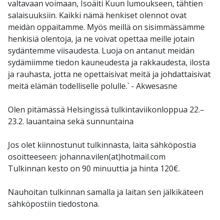
valtavaan voimaan, Isoäiti Kuun lumoukseen, tähtien
salaisuuksiin. Kaikki nämä henkiset olennot ovat
meidän oppaitamme. Myös meillä on sisimmässämme
henkisiä olentoja, ja ne voivat opettaa meille jotain
sydäntemme viisaudesta. Luoja on antanut meidän
sydämiimme tiedon kauneudesta ja rakkaudesta, ilosta
ja rauhasta, jotta ne opettaisivat meitä ja johdattaisivat
meitä elämän todelliselle polulle.` - Akwesasne
Olen pitämässä Helsingissä tulkintaviikonloppua 22.–
23.2. lauantaina sekä sunnuntaina
Jos olet kiinnostunut tulkinnasta, laita sähköpostia
osoitteeseen: johanna.vilen(at)hotmail.com
Tulkinnan kesto on 90 minuuttia ja hinta 120€.
Nauhoitan tulkinnan samalla ja laitan sen jälkikäteen
sähköpostiin tiedostona.