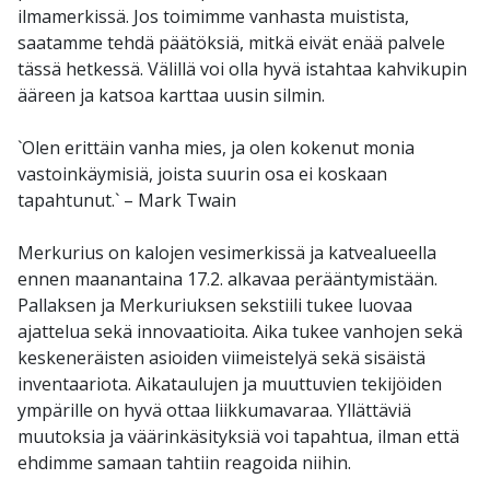
ilmamerkissä. Jos toimimme vanhasta muistista,
saatamme tehdä päätöksiä, mitkä eivät enää palvele
tässä hetkessä. Välillä voi olla hyvä istahtaa kahvikupin
ääreen ja katsoa karttaa uusin silmin.
`Olen erittäin vanha mies, ja olen kokenut monia
vastoinkäymisiä, joista suurin osa ei koskaan
tapahtunut.` – Mark Twain
Merkurius on kalojen vesimerkissä ja katvealueella
ennen maanantaina 17.2. alkavaa perääntymistään.
Pallaksen ja Merkuriuksen sekstiili tukee luovaa
ajattelua sekä innovaatioita. Aika tukee vanhojen sekä
keskeneräisten asioiden viimeistelyä sekä sisäistä
inventaariota. Aikataulujen ja muuttuvien tekijöiden
ympärille on hyvä ottaa liikkumavaraa. Yllättäviä
muutoksia ja väärinkäsityksiä voi tapahtua, ilman että
ehdimme samaan tahtiin reagoida niihin.