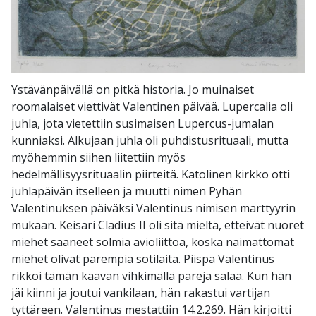
Ystävänpäivällä on pitkä historia. Jo muinaiset
roomalaiset viettivät Valentinen päivää. Lupercalia oli
juhla, jota vietettiin susimaisen Lupercus-jumalan
kunniaksi. Alkujaan juhla oli puhdistusrituaali, mutta
myöhemmin siihen liitettiin myös
hedelmällisyysrituaalin piirteitä. Katolinen kirkko otti
juhlapäivän itselleen ja muutti nimen Pyhän
Valentinuksen päiväksi Valentinus nimisen marttyyrin
mukaan. Keisari Cladius II oli sitä mieltä, etteivät nuoret
miehet saaneet solmia avioliittoa, koska naimattomat
miehet olivat parempia sotilaita. Piispa Valentinus
rikkoi tämän kaavan vihkimällä pareja salaa. Kun hän
jäi kiinni ja joutui vankilaan, hän rakastui vartijan
tyttäreen. Valentinus mestattiin 14.2.269. Hän kirjoitti