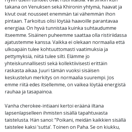
takana on Venuksen sekä Khironin yhtymä, haavat ja
kivut ovat nousseet enemmän tai vähemmän ihon
pintaan. Tarkoitus olisi löytää haavoille parantavaa
energiaa. On hyvä tunnistaa kuinka suhtaudumme
itseemme. Sisäinen puheemme saattaa olla ristiriidassa
ajatustemme kanssa. Vaikka ei olekaan normaalia että
ulkoapäin tulee kohtuuttomasti vaatimuksia ja
pettymyksiä, niitä tulee silti. Elämme jo
yhteiskunnallisesti sekä kollektiivisesti erittäin
raskasta aikaa. Juuri tämän vuoksi sisäisen
keskustelun merkitys on normaalia suurempi. Jos
emme riitä edes itsellemme, on vaikea löytää energistä
rauhaa ja tasapainoa.
Vanha cherokee-intiaani kertoi eräänä iltana
lapsenlapselleen ihmisten sisällä tapahtuvasta
taistelusta. Hän sanoi: ”Poikani, meidän kaikkien sisällä
taistelee kaksi ’sutta’. Toinen on Paha. Se on kiukku,