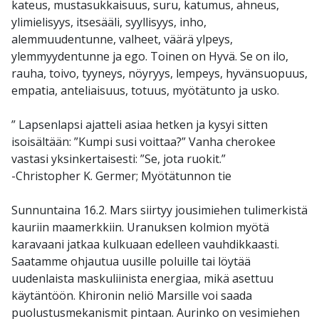
kateus, mustasukkaisuus, suru, katumus, ahneus,
ylimielisyys, itsesääli, syyllisyys, inho,
alemmuudentunne, valheet, väärä ylpeys,
ylemmyydentunne ja ego. Toinen on Hyvä. Se on ilo,
rauha, toivo, tyyneys, nöyryys, lempeys, hyvänsuopuus,
empatia, anteliaisuus, totuus, myötätunto ja usko.
” Lapsenlapsi ajatteli asiaa hetken ja kysyi sitten
isoisältään: ”Kumpi susi voittaa?” Vanha cherokee
vastasi yksinkertaisesti: ”Se, jota ruokit.”
-Christopher K. Germer; Myötätunnon tie
Sunnuntaina 16.2. Mars siirtyy jousimiehen tulimerkistä
kauriin maamerkkiin. Uranuksen kolmion myötä
karavaani jatkaa kulkuaan edelleen vauhdikkaasti.
Saatamme ohjautua uusille poluille tai löytää
uudenlaista maskuliinista energiaa, mikä asettuu
käytäntöön. Khironin neliö Marsille voi saada
puolustusmekanismit pintaan. Aurinko on vesimiehen