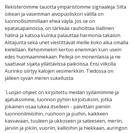
Rekisteröimme tauotta ympäristömme signaaleja. Silta
oikean ja vasemman aivopuoliskon välillä on
luonnollisimmillaan eheä väylä. Jos se on
epätasapainossa, on tärkeää rauhoittaa liiallinen
hälinä ja katsoa kuinka palauttaa harmonia takaisin.
Alitajunta sekä unet viestittävät meille koko aika omalla
kielellään. Kehommekin kertoo enemmän kuin usein
edes huomaammekaan. Peilejä on monenlaisia ja ne
saattavat sijaita yllättävissä paikoissa. Ensi viikolla
Aurinko siirtyy kalojen vesimerkkiin. Tiedossa on
jälleen syvän meren sukellusta.
`Luojan ohjeet on kirjoitettu meidän sydämiimme ja
ajatuksiimme, luonnon pyhiin kirjoituksiin, jotka
jokainen osaa lukea itselleen - päivittäin pieniin
luonnonilmiöihin, ruohoon ja puihin, kaikkeen
kasvavaan, tuuleen ja ukkoseen ja sateeseen, meriin,
järviin ja jokiin, vuoriin, kallioihin ja hiekkaan, auringon