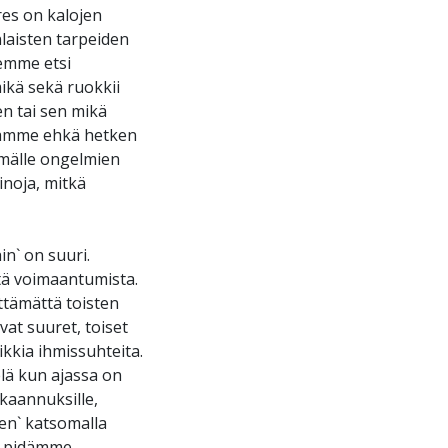
res on kalojen
laisten tarpeiden
emme etsi
mikä sekä ruokkii
n tai sen mikä
saamme ehkä hetken
mmälle ongelmien
inoja, mitkä
in` on suuri.
tä voimaantumista.
ttämättä toisten
at suuret, toiset
kkia ihmissuhteita.
elä kun ajassa on
ekaannuksille,
en` katsomalla
a pidämme