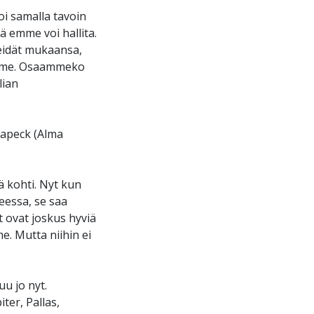
i samalla tavoin
ä emme voi hallita.
eidät mukaansa,
lmamme. Osaammeko
lian
tapeck (Alma
 kohti. Nyt kun
essa, se saa
ovat joskus hyviä
. Mutta niihin ei
u jo nyt.
ter, Pallas,