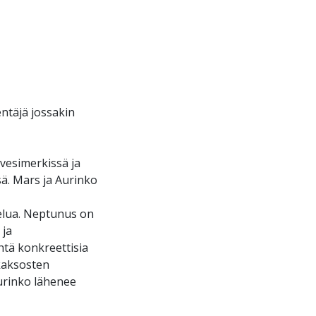
entäjä jossakin
vesimerkissä ja
ä. Mars ja Aurinko
elua. Neptunus on
 ja
tä konkreettisia
kaksosten
Aurinko lähenee