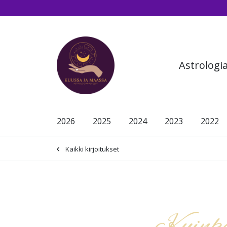
Siirry pääsisältöön (Paina Enter)
Astrologi
2026
2025
2024
2023
2022
Kaikki kirjoitukset
-