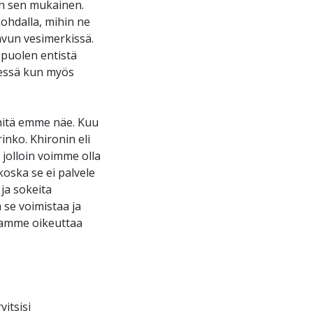
n sen mukainen.
ohdalla, mihin ne
ravun vesimerkissä.
 puolen entistä
kessä kun myös
 mitä emme näe. Kuu
nko. Khironin eli
jolloin voimme olla
koska se ei palvele
ja sokeita
 se voimistaa ja
atamme oikeuttaa
itsisi