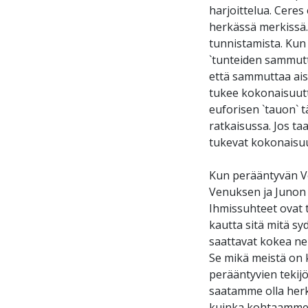
harjoittelua. Ceres
herkässä merkissä.
tunnistamista. Kun
`tunteiden sammutta
että sammuttaa ais
tukee kokonaisuut
euforisen `tauon` 
ratkaisussa. Jos ta
tukevat kokonaisuu
Kun perääntyvän Ven
Venuksen ja Junon
Ihmissuhteet ovat 
kautta sitä mitä s
saattavat kokea ne 
Se mikä meistä on 
perääntyvien tekijö
saatamme olla herk
kuinka kohtaamme 