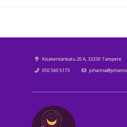
Kisakentänkatu 20 A, 33230 Tampere
050 560 5173
johanna@johannav