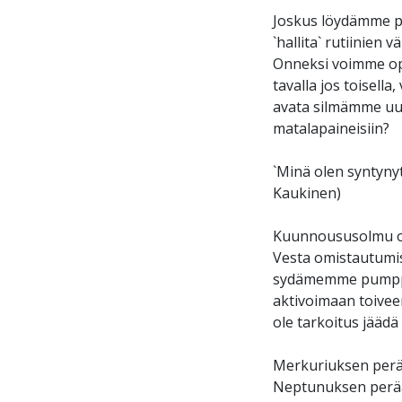
Joskus löydämme pa
`hallita` rutiinien
Onneksi voimme ope
tavalla jos toisell
avata silmämme uud
matalapaineisiin?
`Minä olen syntynyt
Kaukinen)
Kuunnoususolmu on 
Vesta omistautumi
sydämemme pumppaa
aktivoimaan toivee
ole tarkoitus jäädä
Merkuriuksen perään
Neptunuksen peräänt