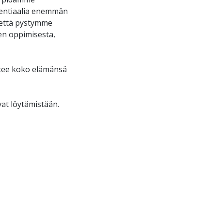
tentiaalia enemmän
 että pystymme
den oppimisesta,
untee koko elämänsä
vat löytämistään.