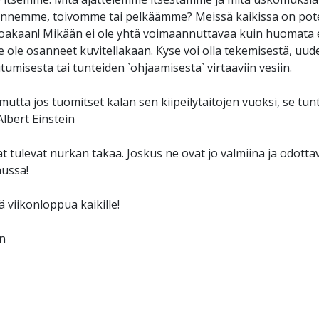
tunnemme, toivomme tai pelkäämme? Meissä kaikissa on po
akaan! Mikään ei ole yhtä voimaannuttavaa kuin huomata
e ole osanneet kuvitellakaan. Kyse voi olla tekemisestä, uu
misesta tai tunteiden `ohjaamisesta` virtaaviin vesiin.
mutta jos tuomitset kalan sen kiipeilytaitojen vuoksi, se t
Albert Einstein
t tulevat nurkan takaa. Joskus ne ovat jo valmiina ja odotta
nussa!
 viikonloppua kaikille!
in