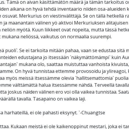
s. Tämä on aivan käsittämätön määrä ja tämän tarkoitus o
iden aikana on hyvä tehdä inventaario niiden osa-alueiden k
osuvat. Merkurius on viestinvälittäjä. Se on tällä hetkellä 
 ja maanantain välinen yö aktivoi Merkuriuksen alitajuisen
eliön myötä. Kuun liikkeet ovat nopeita, mutta tässä het
vat mukana neliössä, vaikutus on normaalia suurempi.
eä puoli`. Se ei tarkoita mitään pahaa, vaan se edustaa sitä
tunteiden edustajana jo itsessään `näkymättömämpi` kuin Auri
antajan` mukana olo, saattaa muistuttaa vanhoista kivuista, 
ruillamme. On hyvä tunnistaa ettemme provosoidu ja ylireagoi, 
taa myös meissä itsessämme olevia `hallitsemattomia` puolia 
emme välttämättä halua itsessämme nähdä. Terveellä tavalla
tta joskus näiden välinen ero voi olla vaikea tunnistaa. Sa
äärällä tavalla. Tasapaino on vaikea laji.
sa harhateillä, ei ole pahasti eksynyt. `-Chuangtse
aa. Kukaan meistä ei ole kaikenoppinut mestari, joka ei tarv