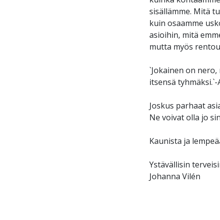
sisällämme. Mitä 
kuin osaamme usko
asioihin, mitä emm
mutta myös rentoutu
`Jokainen on nero, 
itsensä tyhmäksi.`-
Joskus parhaat asia
Ne voivat olla jo si
Kaunista ja lempeää
Ystävällisin terveis
Johanna Vilén