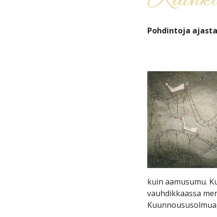
Kuinka
Pohdintoja ajast
kuin aamusumu. Ku
vauhdikkaassa merk
Kuunnoususolmua, o