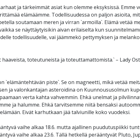
rhaat ja tärkeimmät asiat kun olemme eksyksissä. Emme vo
 värittämää elämäämme. Todellisuudessa on paljon asioita, mit
tella soutamaan meren ja virran `armoilla`. Elämä vetää m
a, vaikka se näyttäytyisikin aivan erilaiselta kun suunnite
elle todellisuudelle, vai jäämmekö pettymyksen ja melanko
 haaveista, toteutuneista ja toteuttamattomista.` – Lady Os
`elämäntehtävän piste`. Se on magneetti, mikä vetää meitä
sen ja valonkantajan asteroidina on Kuunnoususolmun kupe
maan verta kahta vahvemmin. Ehkä unelmat ja pilvilinnat 
mme ja halumme. Ehkä tarvitsemme niitä bensaksi autoomme
 elämään. Eivät karhutkaan jää talviunille koko vuodeksi.
tyvä vaihe alkaa 18.6. mutta ajallinen puudutuspiikki tuntu
yvä vaihe alkaa 23.6. Tällä hetkellä perääntyvät Pluto, Jupi