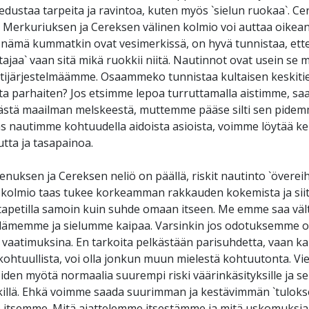
 edustaa tarpeita ja ravintoa, kuten myös `sielun ruokaa`. Ce
 Merkuriuksen ja Cereksen välinen kolmio voi auttaa oikean
 nämä kummatkin ovat vesimerkissä, on hyvä tunnistaa, ett
jaa` vaan sitä mikä ruokkii niitä. Nautinnot ovat usein se 
tijärjestelmäämme. Osaammeko tunnistaa kultaisen keskitie
ta parhaiten? Jos etsimme lepoa turruttamalla aistimme, 
tästä maailman melskeestä, muttemme pääse silti sen pide
as nautimme kohtuudella aidoista asioista, voimme löytää ke
tta ja tasapainoa.
uksen ja Cereksen neliö on päällä, riskit nautinto `övereih
 kolmio taas tukee korkeamman rakkauden kokemista ja sii
tapetilla samoin kuin suhde omaan itseen. Me emme saa väl
ydämemme ja sielumme kaipaa. Varsinkin jos odotuksemme ov
vaatimuksina. En tarkoita pelkästään parisuhdetta, vaan kai
kohtuullista, voi olla jonkun muun mielestä kohtuutonta. Vi
iden myötä normaalia suurempi riski väärinkäsityksille ja s
illä. Ehkä voimme saada suurimman ja kestävimmän `tuloks
itsemme. Mitä ajattelemme itsestämme ja mitä uskomuksi