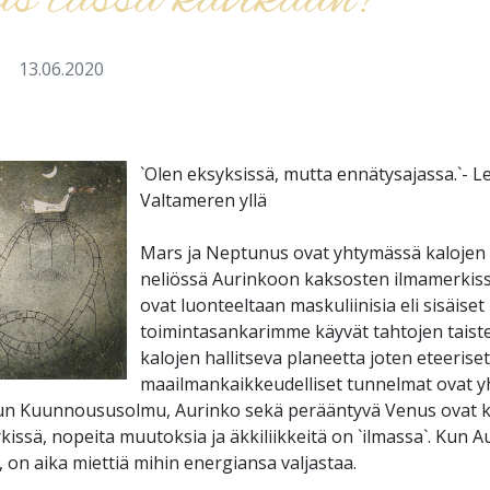
s tässä kävikään?
a
13.06.2020
`Olen eksyksissä, mutta ennätysajassa.`- L
Valtameren yllä
Mars ja Neptunus ovat yhtymässä kalojen 
neliössä Aurinkoon kaksosten ilmamerkiss
ovat luonteeltaan maskuliinisia eli sisäiset
toimintasankarimme käyvät tahtojen taist
kalojen hallitseva planeetta joten eteeriset
maailmankaikkeudelliset tunnelmat ovat yh
n Kuunnoususolmu, Aurinko sekä perääntyvä Venus ovat 
issä, nopeita muutoksia ja äkkiliikkeitä on `ilmassa`. Kun 
n aika miettiä mihin energiansa valjastaa.