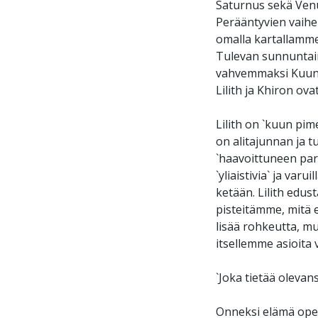
Saturnus sekä Venu
Perääntyvien vaihe
omalla kartallamme 
Tulevan sunnuntain
vahvemmaksi Kuun n
Lilith ja Khiron o
Lilith on `kuun pim
on alitajunnan ja 
`haavoittuneen par
`yliaistivia` ja va
ketään. Lilith edus
pisteitämme, mitä 
lisää rohkeutta, mu
itsellemme asioita v
`Joka tietää olevan
Onneksi elämä opett