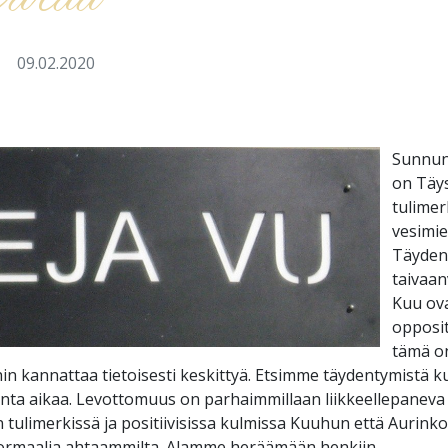
varaa
a
09.02.2020
Sunnunt
on Täys
tulimer
vesimie
Täyden
taivaan
Kuu ova
oppositi
tämä on
ihin kannattaa tietoisesti keskittyä. Etsimme täydentymistä ku
nta aikaa. Levottomuus on parhaimmillaan liikkeellepaneva
 tulimerkissä ja positiivisissa kulmissa Kuuhun että Aurink
normaalia ahtaammilta. Alamme heräämään henkiin.