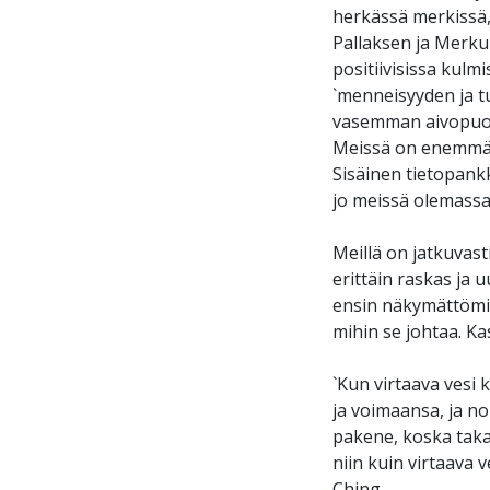
herkässä merkissä, 
Pallaksen ja Merkur
positiivisissa kul
`menneisyyden ja tu
vasemman aivopuoli
Meissä on enemmän
Sisäinen tietopank
jo meissä olemassa.
Meillä on jatkuvast
erittäin raskas ja
ensin näkymättömil
mihin se johtaa. Ka
`Kun virtaava vesi 
ja voimaansa, ja no
pakene, koska taka
niin kuin virtaava v
Ching