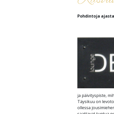
Kasvu
Pohdintoja ajast
ja päivityspiste, m
Täysikuu on levoto
ollessa jousimiehen
saattavat tuntua 