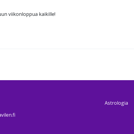
n viikonloppua kaikille!
Astrologia
ilen.fi