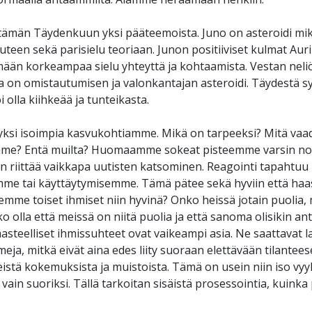
tämän Täydenkuun yksi pääteemoista. Juno on asteroidi mik
een sekä parisielu teoriaan. Junon positiiviset kulmat Auri
mään korkeampaa sielu yhteyttä ja kohtaamista. Vestan neliö
a on omistautumisen ja valonkantajan asteroidi. Täydestä 
olla kiihkeää ja tunteikasta.
yksi isoimpia kasvukohtiamme. Mikä on tarpeeksi? Mitä vaa
me? Entä muilta? Huomaamme sokeat pisteemme varsin no
än riittää vaikkapa uutisten katsominen. Reagointi tapaht
umme tai käyttäytymisemme. Tämä pätee sekä hyviin että haas
oemme toiset ihmiset niin hyvinä? Onko heissä jotain puolia,
o olla että meissä on niitä puolia ja että sanoma olisikin anta
aasteelliset ihmissuhteet ovat vaikeampi asia. Ne saattavat 
a, mitkä eivät aina edes liity suoraan elettävään tilantees
stä kokemuksista ja muistoista. Tämä on usein niin iso vyyh
 vain suoriksi. Tällä tarkoitan sisäistä prosessointia, kuinka