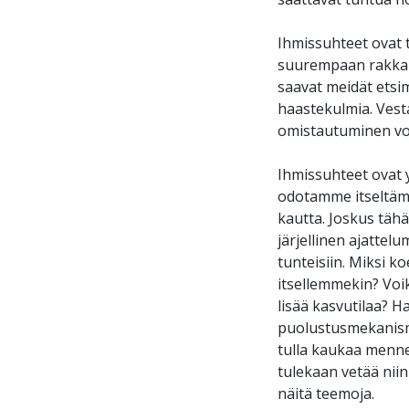
Ihmissuhteet ovat 
suurempaan rakkaut
saavat meidät etsi
haastekulmia. Vest
omistautuminen voi 
Ihmissuhteet ovat 
odotamme itseltäm
kautta. Joskus täh
järjellinen ajattel
tunteisiin. Miksi k
itsellemmekin? Voik
lisää kasvutilaa? H
puolustusmekanismej
tulla kaukaa mennei
tulekaan vetää niin
näitä teemoja.