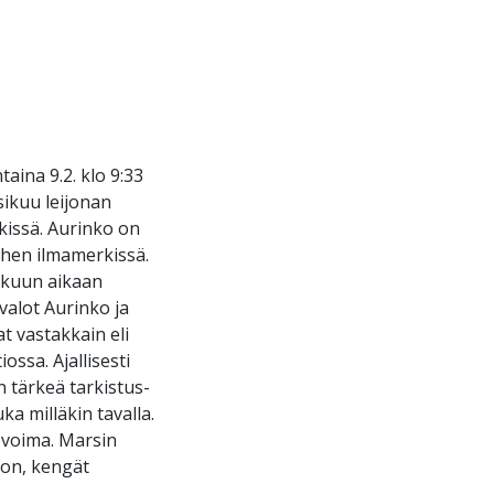
aina 9.2. klo 9:33
ikuu leijonan
kissä. Aurinko on
hen ilmamerkissä.
kuun aikaan
valot Aurinko ja
t vastakkain eli
ossa. Ajallisesti
 tärkeä tarkistus-
ka milläkin tavalla.
 voima. Marsin
oon, kengät