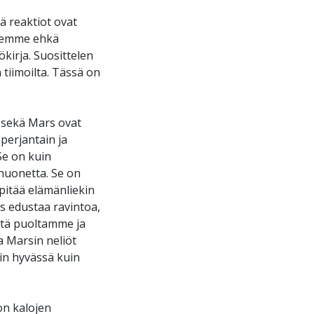
ä reaktiot ovat
ä emme ehkä
kirja. Suosittelen
 tiimoilta. Tässä on
s sekä Mars ovat
perjantain ja
Se on kuin
huonetta. Se on
pitää elämänliekin
s edustaa ravintoa,
istä puoltamme ja
 Marsin neliöt
iin hyvässä kuin
on kalojen