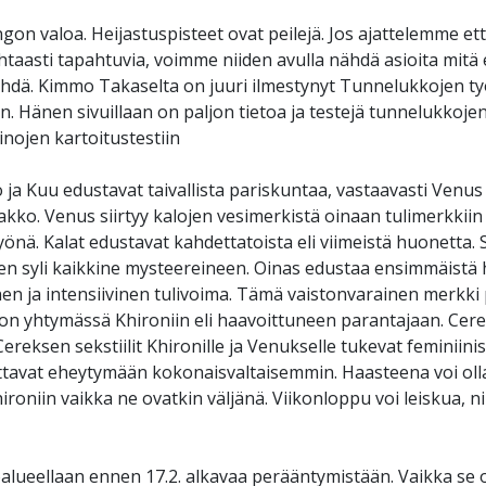
gon valoa. Heijastuspisteet ovat peilejä. Jos ajattelemme ett
uhtaasti tapahtuvia, voimme niiden avulla nähdä asioita mit
hdä. Kimmo Takaselta on juuri ilmestynyt Tunnelukkojen työ
. Hänen sivuillaan on paljon tietoa ja testejä tunnelukkojen
einojen kartoitustestiin
 ja Kuu edustavat taivallista pariskuntaa, vastaavasti Venu
kko. Venus siirtyy kalojen vesimerkistä oinaan tulimerkkiin 
yönä. Kalat edustavat kahdettatoista eli viimeistä huonetta. 
 syli kaikkine mysteereineen. Oinas edustaa ensimmäistä 
en ja intensiivinen tulivoima. Tämä vaistonvarainen merkki 
on yhtymässä Khironiin eli haavoittuneen parantajaan. Cere
 Cereksen sekstiilit Khironille ja Venukselle tukevat feminiin
tavat eheytymään kokonaisvaltaisemmin. Haasteena voi olla
oniin vaikka ne ovatkin väljänä. Viikonloppu voi leiskua, n
alueellaan ennen 17.2. alkavaa perääntymistään. Vaikka se 