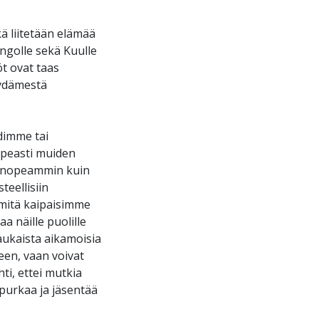
ä liitetään elämää
ngolle sekä Kuulle
t ovat taas
sydämestä
dimme tai
peasti muiden
uu nopeammin kuin
teellisiin
 mitä kaipaisimme
a näille puolille
laukaista aikamoisia
een, vaan voivat
ti, ettei mutkia
 purkaa ja jäsentää