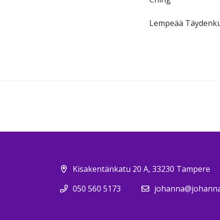
Lempeää Täydenkuu
Kisakentänkatu 20 A, 33230 Tampere
050 560 5173
johanna@johannav