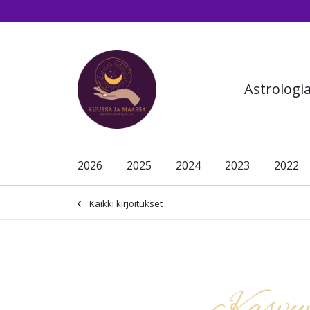
Siirry pääsisältöön (Paina Enter)
Astrologi
2026
2025
2024
2023
2022
Kaikki kirjoitukset
-