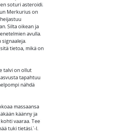
en soturi asteroidi.
 Kun Merkurius on
 heijastuu
n. Silta oikean ja
enetelmien avulla.
signaaleja.
itä tietoa, mikä on
talvi on ollut
 kasvusta tapahtuu
n helpompi nähdä
e kokoaa massaansa
sinäkään käänny ja
 kohti vaaraa. Tee
 tuki tietäsi.`-I.