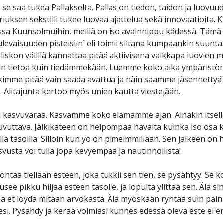
se saa tukea Pallakselta. Pallas on tiedon, taidon ja luovuud
iuksen sekstiili tukee luovaa ajattelua sekä innovaatioita.
missa Kuunsolmuihin, meillä on iso avainnippu kädessä. Tämä
levaisuuden pisteisiin` eli toimii siltana kumpaankin suuntaa
skon välillä kannattaa pitää aktiivisena vaikkapa luovien m
 tietoa kuin tiedämmekään. Luemme koko aika ympäristön 
kimme pitää vain saada avattua ja näin saamme jäsennettyä s
 Alitajunta kertoo myös unien kautta viestejään.
i kasvuvaraa. Kasvamme koko elämämme ajan. Ainakin itselle 
 uuvuttava. Jälkikäteen on helpompaa havaita kuinka iso osa
lä tasoilla. Silloin kun yö on pimeimmillään. Sen jälkeen o
svusta voi tulla jopa kevyempää ja nautinnollista!
kohtaa tiellään esteen, joka tukkii sen tien, se pysähtyy. S
usee pikku hiljaa esteen tasolle, ja lopulta ylittää sen. Älä 
a et löydä mitään arvokasta. Älä myöskään ryntää suin päin
esi. Pysähdy ja kerää voimiasi kunnes edessä oleva este ei enää