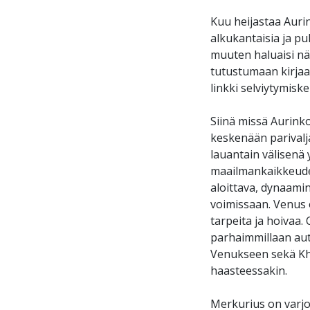
Kuu heijastaa Aurin
alkukantaisia ja p
muuten haluaisi nä
tutustumaan kirjaan
linkki selviytymisk
Siinä missä Aurinko
keskenään parivalja
lauantain välisenä 
maailmankaikkeuden
aloittava, dynaamin
voimissaan. Venus 
tarpeita ja hoivaa.
parhaimmillaan aut
Venukseen sekä Khir
haasteessakin.
Merkurius on varjo