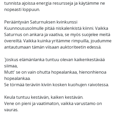
tunnista ajoissa energia resursseja ja käytämme ne
nopeasti loppuun.
Perääntyvän Saturnuksen kvinkunssi
Kuunnoususolmulle pitää niskalenkistä kiinni. Vaikka
Saturnus on ankara ja vaativa, se myös suojelee meitä
övereiltä. Vaikka kuinka yritämme rimpuilla, joudumme
antautumaan tämän viisaan auktoriteetin edessä.
`Joskus elämänlanka tuntuu olevan kaikenkestävää
siimaa,
Mutt' se on vain ohutta hopealankaa, hienonhienoa
hopealankaa.
Se törmää teräviin kiviin kosken kuohujen raivotessa.
Keula tuntuu kestävän, kaiken kestävän.
Vene on pieni ja vaatimaton, vaikka varustamo on
vauras.