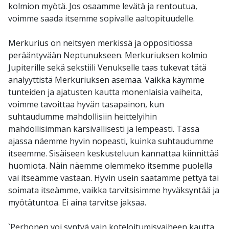
kolmion myötä. Jos osaamme levätä ja rentoutua,
voimme saada itsemme sopivalle aaltopituudelle.
Merkurius on neitsyen merkissä ja oppositiossa
perääntyvään Neptunukseen. Merkuriuksen kolmio
Jupiterille sekä sekstiili Venukselle taas tukevat tätä
analyyttistä Merkuriuksen asemaa. Vaikka käymme
tunteiden ja ajatusten kautta monenlaisia vaiheita,
voimme tavoittaa hyvän tasapainon, kun
suhtaudumme mahdollisiin heittelyihin
mahdollisimman kärsivällisesti ja lempeästi. Tässä
ajassa näemme hyvin nopeasti, kuinka suhtaudumme
itseemme. Sisäiseen keskusteluun kannattaa kiinnittää
huomiota. Näin näemme olemmeko itsemme puolella
vai itseämme vastaan. Hyvin usein saatamme pettyä tai
soimata itseämme, vaikka tarvitsisimme hyväksyntää ja
myötätuntoa. Ei aina tarvitse jaksaa.
`Perhonen voi syntyä vain koteloitumisvaiheen kautta.