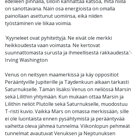
edelleen pinnalla, silloin kannattaa katsoa, mitä niillä
on sanottavana. Näin osa energioista on omalla
painollaan asettunut uomiinsa, eikä niiden
työstäminen vie liikaa voimia.
`Kyyneleet ovat pyhitettyjä. Ne eivät ole merkki
heikkoudesta vaan voimasta. Ne kertovat
suunnattomasta surusta ja ihmeellisestä rakkaudesta.’-
Irving Washington
Venus on neitsyen maamerkissä ja käy oppositiot
Perääntyville Jupiterille ja Täydenkuun aikaan tarkasti
Saturnukselle. Tämän lisäksi Venus on neliössä Marsin
sekä Lilithin yhtymään. Kun mukaan ottaa Marsin ja
Lilithin neliöt Plutolle sekä Saturnukselle, muodostuu
T-risti kuvio. Vaikka Mars on omassa merkissään, sille
ei ole luontaista ennen pysähtymistä ja perääntyvää
vaihetta oleva jähmeä tunnelma. Viikonlopun pehmeät
tunnelmat avautuvat Venuksen ja Neptunuksen