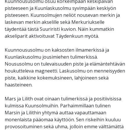
Kuunnoususolmu osuu korkeimpaan keskipäivän
pisteeseen ja Kuunlaskusolmu syvimpään keskiyön
pisteeseen. Kuunsolmujen neliöt nousevan merkin ja
laskevan merkin akselille sekä Merkuriukselle
täydentää tästä Suuriristi kuvion. Näin kummatkin
akseliparit aktivoituvat Täydenkuun myötä.
Kuunnoususolmu on kaksosten ilmamerkissä ja
Kuunlaskusolmu jousimiehen tulimerkissä.
Noususolmu on tulevaisuuden piste ja elämäntehtävän
houkutteleva magneetti. Laskusolmu on menneisyyden
piste, kaikkine kokemuksineen, lahjoineen sekä
haasteineen.
Mars ja Lilith ovat oinaan tulimerkissä ja positiivisissa
kulmissa Kuunsolmuihin. Parhaimmillaan tulinen
Marsin ja Lilithin yhtymä auttaa vapauttamaan
monenlaista pääomaa käyttöön. Sen riskeihin kuuluu
provosoituminen sekä uhma, jolloin emme välttämättä