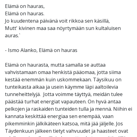
Elämä on hauras,
Elämä on hauras.
Jo kuudentena päivänä voit rikkoa sen käsillä,
Mutt' kivinen maa saa nöyrtymään sun kultaluisen
auras.`
- Ismo Alanko, Elämä on hauras
Elämä on haurasta, mutta samalla se auttaa
vahvistamaan omaa henkistä pääomaa, jotta siima
kestää enemmän kuin uskommekaan. Täysikuu on
tunteikasta aikaa ja usein käymme läpi aaltoilevia
tunneheittelyjä. Jotta voimme täyttyä, meidän tulee
päästää turhat energiat vapauteen. On hyvä antaa
pelkojen ja raskaiden tunteiden tulla ja mennä. Niihin ei
kannata keskittää energiaa sen enempää, vaan
pikemminkin jälkikäteen katsoa, mitä jää jäljelle. Jos
Täydenkuun jälkeen tietyt vahvuudet ja haasteet ovat