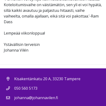
Koteloitumisvaihe on väistämätön, sen yli ei voi hypätä,
sillä kaikki avautuu ja paljastuu hitaasti, vaihe
vaiheelta, omalla ajallaan, eikä sitä voi pakottaa.’-Ram
Dass
Lempeää viikonloppua!
Ystävällisin terveisin
Johanna Vilén
Kisakentänkatu 20 A, 33230 Tampere
050 560 5173
johanna@johannavilen.fi