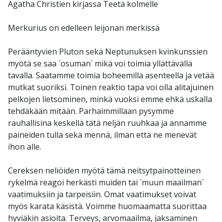
Agatha Christien kirjassa Teetä kolmelle
Merkurius on edelleen leijonan merkissä
Perääntyvien Pluton sekä Neptunuksen kvinkunssien
myötä se saa `osuman` mikä voi toimia yllättävällä
tavalla. Saatamme toimia boheemilla asenteella ja vetää
mutkat suoriksi. Toinen reaktio tapa voi olla alitajuinen
pelkojen lietsominen, minkä vuoksi emme ehkä uskalla
tehdäkään mitään. Parhaimmillaan pysymme
rauhallisina keskellä tätä neljän ruuhkaa ja annamme
paineiden tulla sekä mennä, ilman että ne menevät
ihon alle.
Cereksen neliöiden myötä tämä neitsytpainotteinen
rykelmä reagoi herkästi muiden tai `muun maailman`
vaatimuksiin ja tarpeisiin. Omat vaatimukset voivat
myös karata käsistä. Voimme huomaamatta suorittaa
hyviäkin asioita. Terveys, arvomaailma, jaksaminen