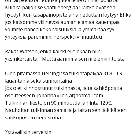
Kuinka paljon se vaatii energiaa? Mitkä ovat sen
hyödyt, kun tasapainopiste aina hetkittäin löytyy? Ehkä
jos katsomme villihevoslauman elämää kauempaa,
voimme nähdä kokonaisuuksia ja ymmärtää syy-
yhteyksiä paremmin. Perspektiivi muuttuu.
Rakas Watson, ehkä kaikki ei olekaan niin
yksinkertaista… Mutta äärimmäisen mielenkiintoista.
Olen pitämässä Helsingissä tulkintapäivää 31.8.–1.9.
lauantaina sekä sunnuntaina.
Jos olet kiinnostunut tulkinnasta, laita sähköpostia
osoitteeseen: johanna.vilen(at)hotmail.com
Tulkinnan kesto on 90 minuuttia ja hinta 120€.
Nauhoitan tulkinnan samalla ja laitan sen jälkikäteen
sähköpostiin tiedostona.
Ystävällisin terveisin