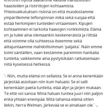
haasteiden ja ristiriitojen kohtaamista.
Yhteisvaikutuksen riskinä on että muodostamme
ympärillemme teflonpinnan mikä sekä suojaa että
estää herkimpien tunteiden virtaamisen. Kipujen
kohtaaminen ei tarkoita haavojen ronkkimista. Elämä
on ja tulee aina olemaankin keskeneräistä ja riittää
että voimme olla suhteessa itseemme sekä
alitajuntaamme mahdollisimman `paljaita`. Näin emme
toimi säntäillen, vaan kestämme paremmin hankalia
tunteita, vaikkemme aina pystyisikään ratkaisemaan
niitä kyseisessä hetkessä.
`- Niin, mutta elämä on sellaista. Se ei anna kenenkään
järjestää asioitaan niin kuin haluaisi. Se ei salli
kenenkään paeta tunteita, elää älyn ja järjen mukaan.
Te ette voi sanoa: Minä haluan tuntea juuri niin paljon
enkä yhtään enempää. Mitä tahansa elämä sitten
liekin, herra Welman, järkevää se ei ainakaan ole.` -,