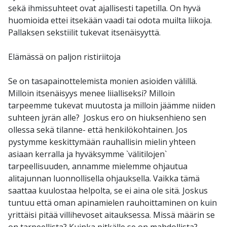
sekä ihmissuhteet ovat ajallisesti tapetilla. On hyvä
huomioida ettei itsekään vaadi tai odota muilta liikoja.
Pallaksen sekstiilit tukevat itsenäisyyttä.
Elämässä on paljon ristiriitoja
Se on tasapainottelemista monien asioiden välillä.
Milloin itsenäisyys menee liialliseksi? Milloin
tarpeemme tukevat muutosta ja milloin jäämme niiden
suhteen jyrän alle? Joskus ero on hiuksenhieno sen
ollessa sekä tilanne- että henkilökohtainen. Jos
pystymme keskittymään rauhallisin mielin yhteen
asiaan kerralla ja hyväksymme `välitilojen`
tarpeellisuuden, annamme mielemme ohjautua
alitajunnan luonnollisella ohjauksella. Vaikka tämä
saattaa kuulostaa helpolta, se ei aina ole sitä. Joskus
tuntuu että oman apinamielen rauhoittaminen on kuin
yrittäisi pitää villihevoset aitauksessa. Missä määrin se
on tarpeellista? Kuinka pitkälle se on mahdollista?