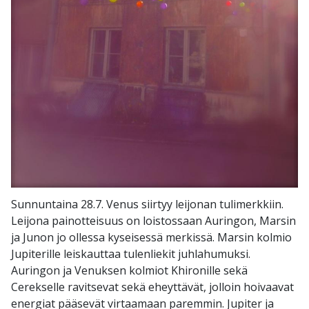
Sunnuntaina 28.7. Venus siirtyy leijonan tulimerkkiin.
Leijona painotteisuus on loistossaan Auringon, Marsin
ja Junon jo ollessa kyseisessä merkissä. Marsin kolmio
Jupiterille leiskauttaa tulenliekit juhlahumuksi.
Auringon ja Venuksen kolmiot Khironille sekä
Cerekselle ravitsevat sekä eheyttävät, jolloin hoivaavat
energiat pääsevät virtaamaan paremmin. Jupiter ja