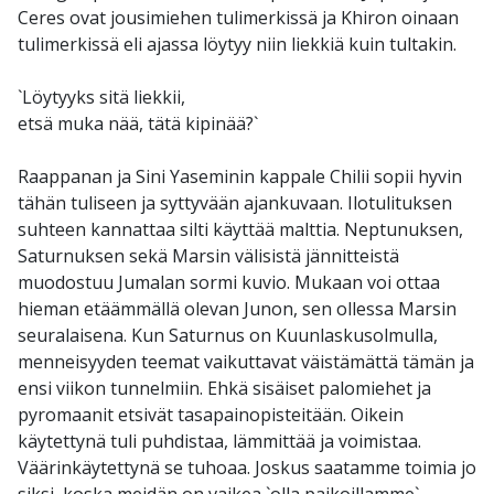
Ceres ovat jousimiehen tulimerkissä ja Khiron oinaan
tulimerkissä eli ajassa löytyy niin liekkiä kuin tultakin.
`Löytyyks sitä liekkii,
etsä muka nää, tätä kipinää?`
Raappanan ja Sini Yaseminin kappale Chilii sopii hyvin
tähän tuliseen ja syttyvään ajankuvaan. Ilotulituksen
suhteen kannattaa silti käyttää malttia. Neptunuksen,
Saturnuksen sekä Marsin välisistä jännitteistä
muodostuu Jumalan sormi kuvio. Mukaan voi ottaa
hieman etäämmällä olevan Junon, sen ollessa Marsin
seuralaisena. Kun Saturnus on Kuunlaskusolmulla,
menneisyyden teemat vaikuttavat väistämättä tämän ja
ensi viikon tunnelmiin. Ehkä sisäiset palomiehet ja
pyromaanit etsivät tasapainopisteitään. Oikein
käytettynä tuli puhdistaa, lämmittää ja voimistaa.
Väärinkäytettynä se tuhoaa. Joskus saatamme toimia jo
siksi, koska meidän on vaikea `olla paikoillamme`.