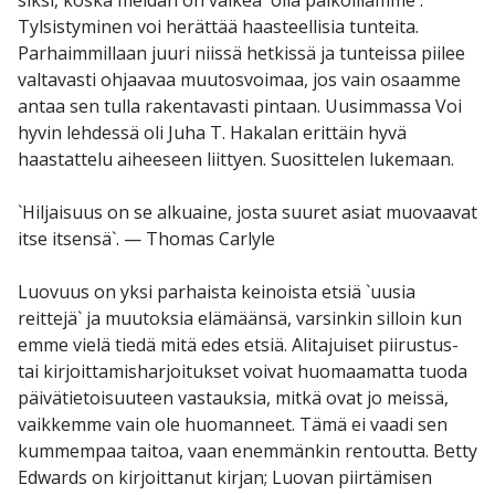
Tylsistyminen voi herättää haasteellisia tunteita.
Parhaimmillaan juuri niissä hetkissä ja tunteissa piilee
valtavasti ohjaavaa muutosvoimaa, jos vain osaamme
antaa sen tulla rakentavasti pintaan. Uusimmassa Voi
hyvin lehdessä oli Juha T. Hakalan erittäin hyvä
haastattelu aiheeseen liittyen. Suosittelen lukemaan.
`Hiljaisuus on se alkuaine, josta suuret asiat muovaavat
itse itsensä`. — Thomas Carlyle
Luovuus on yksi parhaista keinoista etsiä `uusia
reittejä` ja muutoksia elämäänsä, varsinkin silloin kun
emme vielä tiedä mitä edes etsiä. Alitajuiset piirustus-
tai kirjoittamisharjoitukset voivat huomaamatta tuoda
päivätietoisuuteen vastauksia, mitkä ovat jo meissä,
vaikkemme vain ole huomanneet. Tämä ei vaadi sen
kummempaa taitoa, vaan enemmänkin rentoutta. Betty
Edwards on kirjoittanut kirjan; Luovan piirtämisen