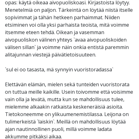
opas: käytä oikeaa aivopuoliskoasi. Kirjastoista löytyy.
Menetelmiä on paljon. Tärkeintä on löytää niistä itselle
sopivimmat ja tähän hetkeen parhaimmat. Niiden
etsiminen voi olla yksi parhaista teoista, mitä voimme
itsemme eteen tehdä. Oikean ja vasemman
aivopuoliskon välinen yhteys `avaa aivopuoliskoiden
välisen sillan` ja voimme näin onkia entistä paremmin
alitajunnan viestejä päivätietoisuuteen.
`sul ei oo tasasta, mä synnyin vuoristoradassa`
Elettävän elämän, mielen sekä tunteiden vuoristorata
on tuttua meille kaikille. Usein toivomme että voisimme
vain olla ja levätä, mutta kun se mahdollisuus tulee,
mielemme alkaakin ratkaista keskeneräisiä asioita.
Tietokoneemme on ylikuumenemistilassa. Leijona on
tulimerkeistä `laiskin`. Meillä on mahdollisuus löytää
ajan nautinnollinen puoli, millä voimme ladata
akkumme pitkäksi aikaa.